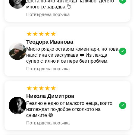
Доста по-яко изглежда на живо! Детето
много се зарадва 👌
Потвърдена поръчка
★★★★★
Теодора Иванова
Много рядко оставям коментари, но това
✓
наистина си заслужава ❤️ Изглежда
супер стилно и се пере без проблем.
Потвърдена поръчка
★★★★★
Никола Димитров
Реално е едно от малкото неща, които
✓
изглеждат по-добре отколкото на
снимките 😄
Потвърдена поръчка