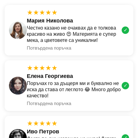
★★★★★
Мария Николова
Честно казано не очаквах да е толкова
✓
красиво на живо 😍 Материята е супер
мека, а цветовете са уникални!
Потвърдена поръчка
★★★★★
Елена Георгиева
Поръчах го за дъщеря ми и буквално не
✓
иска да става от леглото 😂 Много добро
качество!
Потвърдена поръчка
★★★★★
Иво Петров
✓