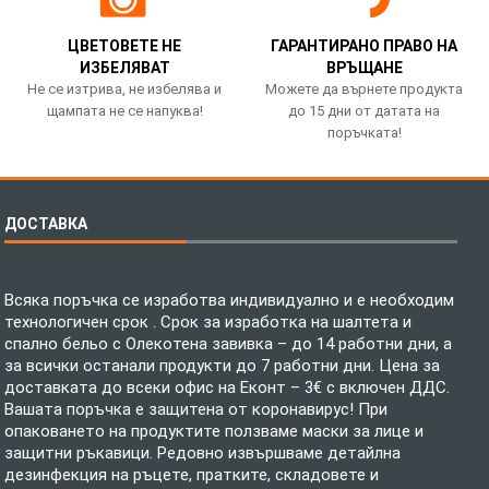
ЦВЕТОВЕТЕ НЕ
ГАРАНТИРАНО ПРАВО НА
ИЗБЕЛЯВАТ
ВРЪЩАНЕ
Не се изтрива, не избелява и
Можете да върнете продукта
щампата не се напуква!
до 15 дни от датата на
поръчката!
ДОСТАВКА
Всяка поръчка се изработва индивидуално и е необходим
технологичен срок . Срок за изработка на шалтета и
спално бельо с Олекотена завивка – до 14 работни дни, а
за всички останали продукти до 7 работни дни. Цена за
доставката до всеки офис на Еконт – 3€ с включен ДДС.
Вашата поръчка е защитена от коронавирус! При
опаковането на продуктите ползваме маски за лице и
защитни ръкавици. Редовно извършваме детайлна
дезинфекция на ръцете, пратките, складовете и