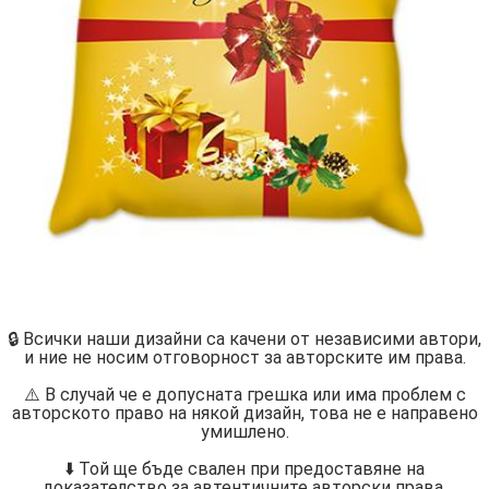
🔒 Всички наши дизайни са качени от независими автори,
и ние не носим отговорност за авторските им права.
⚠️ В случай че е допусната грешка или има проблем с
авторското право на някой дизайн, това не е направено
умишлено.
⬇️ Той ще бъде свален при предоставяне на
доказателство за автентичните авторски права.