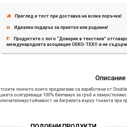
Преглед и тест при доставка на всяка поръчка!
Идеален подарък за приятел или роднина!
Продуктите с лого “Доверие в текстила” отговаря
международната асоциация OEKO-TEX® и не съдърж
Описание
тските пончото които предлагаме са изработени от Double
шката осигуряваща 100% бялпамук за гръб и памук/полиес
ключителнаустойчивост на багрилата върху тъканта при пр
ПОДОБНИ ПРОДУКТИ