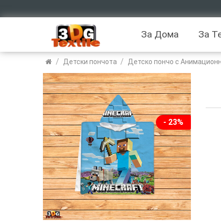
За Дома
За Т
/
/
Детски пончота
Детско пончо с Анимационн
- 23%