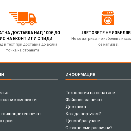
АТНА ДОСТАВКА НАД 100€ ДО
ЦВЕТОВЕТЕ НЕ ИЗБЕЛЯВ
ИС НА ЕКОНТ ИЛИ СПИДИ
Не се изтрива, не избелява и ща
д и тест при доставка до всяка
се напуква!
точка на страната
ИИ
ИНФОРМАЦИЯ
ельо
Технология на печатане
спални комплекти
Файлове за печат
Доставка
с пълноцветен печат
Как да поръчам?
 кърпи
Ценообразуване
С какво сме различни?