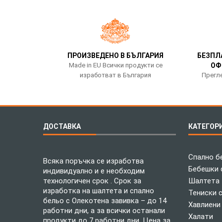
ПРОИЗВЕДЕНО В БЪЛГАРИЯ
БЕЗПЛ
Made in EU Всички продукти се
ОФ
изработват в България
Прегле
ДОСТАВКА
КАТЕГОР
Спално б
Всяка поръчка се изработва
Бебешки 
индивидуално и е необходим
технологичен срок . Срок за
Шалтета
изработка на шалтета и спално
Тениски 
бельо с Олекотена завивка – до 14
Хавлиени
работни дни, а за всички останали
Халати
продукти до 7 работни дни. Цена за