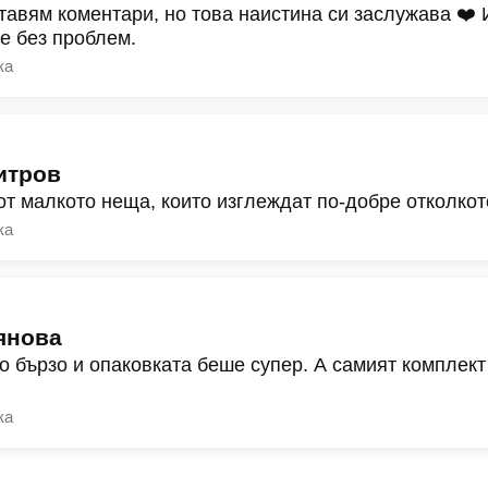
тавям коментари, но това наистина си заслужава ❤️
ре без проблем.
ка
итров
от малкото неща, които изглеждат по-добре отколкот
ка
янова
о бързо и опаковката беше супер. А самият комплект
ка