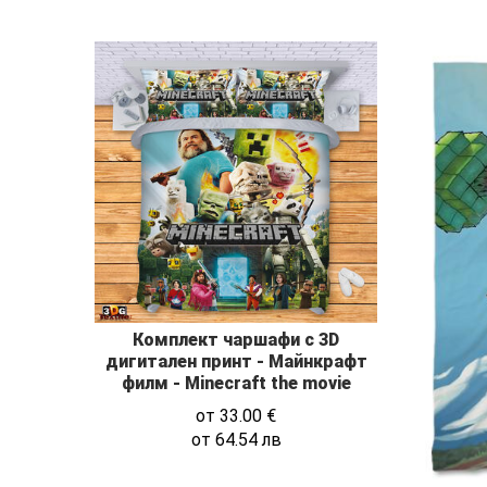
Комплект чаршафи с 3D
дигитален принт - Майнкрафт
филм - Minecraft the movie
от
33.00
€
от
64.54
лв