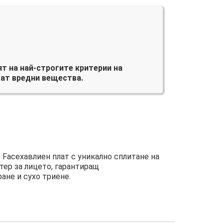
т на най-строгите критерии на
ат вредни вещества.
 Faceхавлиен плат с уникално сплитане на
тер за лицето, гарантиращ
ане и сухо триене.