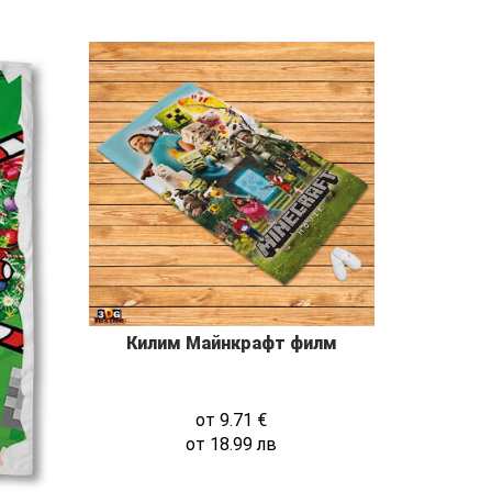
Килим Майнкрафт филм
от
9.71
€
от
18.99
лв