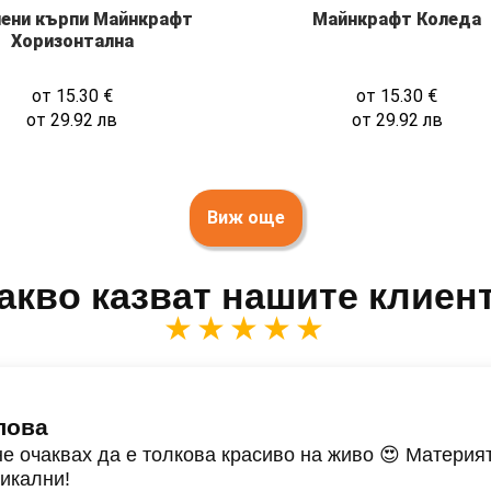
иени кърпи Майнкрафт
Майнкрафт Коледа
Хоризонтална
от
15.30
€
от
15.30
€
от
29.92
лв
от
29.92
лв
Виж още
акво казват нашите клиен
★★★★★
лова
не очаквах да е толкова красиво на живо 😍 Материят
никални!