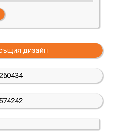
 същия дизайн
260434
574242