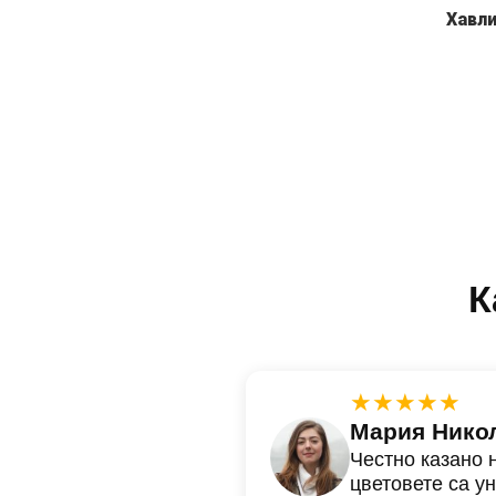
Хавл
К
★★★★★
Мария Нико
Честно казано 
цветовете са у