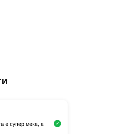
ти
✓
а е супер мека, а