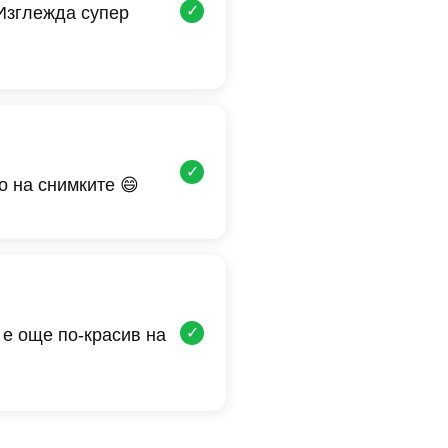
✓
 Изглежда супер
✓
о на снимките 😄
✓
 е още по-красив на