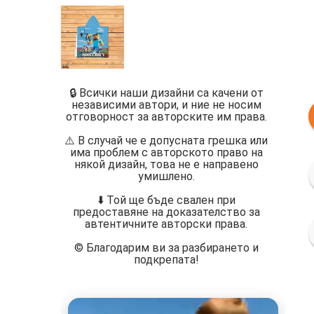
🔒 Всички наши дизайни са качени от
независими автори, и ние не носим
отговорност за авторските им права.
⚠️ В случай че е допусната грешка или
има проблем с авторското право на
някой дизайн, това не е направено
умишлено.
⬇️ Той ще бъде свален при
предоставяне на доказателство за
автентичните авторски права.
©️ Благодарим ви за разбирането и
подкрепата!