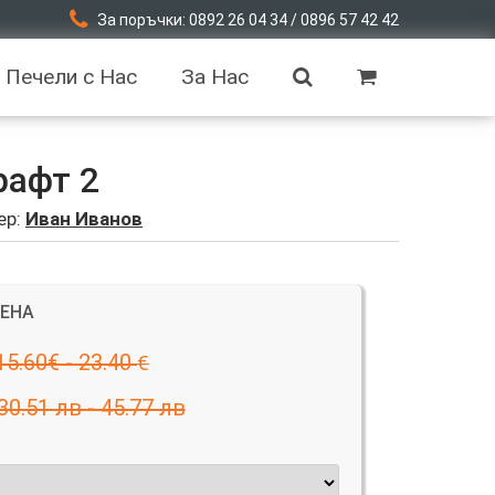
За поръчки: 0892 26 04 34 / 0896 57 42 42
Печели с Нас
За Нас
рафт 2
ер:
Иван Иванов
ЦЕНА
15.60€ - 23.40
€
30.51 лв - 45.77 лв