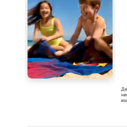
Де
ни
из