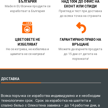
БЪЛГАРИЯ
НАД 100€ ДО ОФИС НА
Made in EU Всички продукти се
ЕКОНТ ИЛИ СПИДИ
изработват в България
Преглед и тест при доставка
до всяка точка на страната
ЦВЕТОВЕТЕ НЕ
ГАРАНТИРАНО ПРАВО НА
ИЗБЕЛЯВАТ
ВРЪЩАНЕ
Не се изтрива, не избелява и
Можете да върнете продукта
щампата не се напуква!
до 15 дни от датата на
поръчката!
ДОСТАВКА
Всяка поръчка се изработва индивидуално и е необходим
технологичен срок . Срок за изработка на шалтета и
спално бельо с Олекотена завивка – до 14 работни дни, а