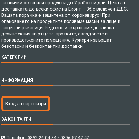
за всички останали продукти до 7 работни дни. Цена за
доставката до всеки офис на Еконт – 3€ с включен ДДС.
Вашата поръчка е защитена от коронавирус! При
опаковането на продуктите ползваме маски за лице и
защитни ръкавици. Редовно извършваме детайлна
дезинфекция на ръцете, пратките, складовете и
производстжените помещения. Куриери извършат
безопасни и безконтактни доставки.
КАТЕГОРИИ
Спално бельо
ИНФОРМАЦИЯ
Бебешки спални комплекти
Шалтета
Тениски с пълноцветен печат
Технология на печатане
Вход за партньори
Хавлиени кърпи
Файлове за печат
Халати
Доставка
ЗА КОНТАКТИ
Пончо за водни спортове
Как да поръчам?
Микрофибърни Плажни Кърпи
Ценообразуване
Микрофибърни Велурени Кърпи
С какво сме различни?
Телефон:
0892 26 04 34 / 0896 57 42 42