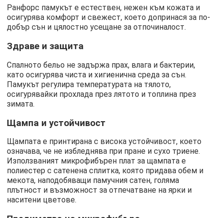
Ранфорс памукът е естествен, нежен към кожата и
осигурява комфорт и свежест, което допринася за по-
добър сън и цялостно усещане за отпочиналост.
Здраве и защита
Спалното бельо не задържа прах, влага и бактерии,
като осигурява чиста и хигиенична среда за сън.
Памукът регулира температурата на тялото,
осигурявайки прохлада през лятото и топлина през
зимата.
Щампа и устойчивост
Щампата е принтирана с висока устойчивост, което
означава, че не избледнява при пране и сухо триене.
Използваният микрофибърен плат за щампата е
полиестер с сатенена сплитка, която придава обем и
мекота, наподобяващи памучния сатен, голяма
плътност и възможност за отпечатване на ярки и
наситени цветове.