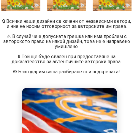
🔒 Всички наши дизайни са качени от независими автори,
и ние не носим отговорност за авторските им права.
⚠️ В случай че е допусната грешка или има проблем с
авторското право на някой дизайн, това не е направено
умишлено.
⬇️ Той ще бъде свален при предоставяне на
доказателство за автентичните авторски права.
©️ Благодарим ви за разбирането и подкрепата!