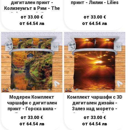
дигитален принт -
принт - Лилии - Lilies
Колизеумът в Рим - The
Colosseum in Rome
от
от
33.00
€
33.00
€
от
от
64.54
лв
64.54
лв
Модерен Комплект
Комплект чаршафи с 3D
чаршафи с дигитален
дигитален дизайн -
принт - Горска вила -
Залез над морето -
Forest cottage
Sunset over the sea
от
от
33.00
€
33.00
€
от
от
64.54
лв
64.54
лв