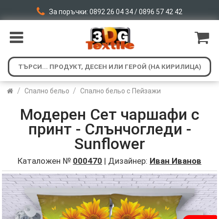
За поръчки: 0892 26 04 34 / 0896 57 42 42
/
/
Спално бельо
Спално бельо с Пейзажи
Модерен Сет чаршафи с
принт - Слънчогледи -
Sunflower
Каталожен №
000470
| Дизайнер:
Иван Иванов