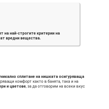
т на най-строгите критерии на
ат вредни вещества.
 уникално сплитане на нишката осигуряваща
уряващи комфорт както в банята, така и на
ери и цветове
, за да отговорим на всеки вкус