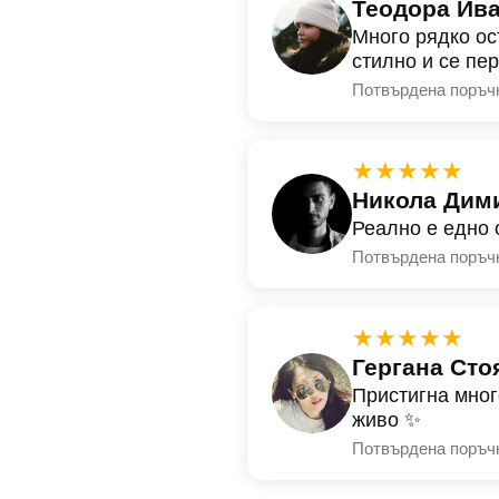
Теодора Ив
Много рядко ос
стилно и се пе
Потвърдена поръч
★★★★★
Никола Дим
Реално е едно 
Потвърдена поръч
★★★★★
Гергана Сто
Пристигна мног
живо ✨
Потвърдена поръч