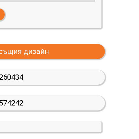
 същия дизайн
260434
574242