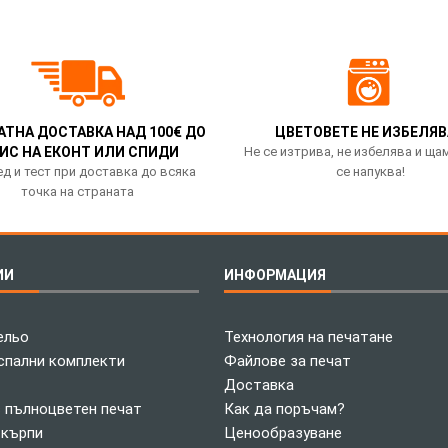
АТНА ДОСТАВКА НАД 100€ ДО
ЦВЕТОВЕТЕ НЕ ИЗБЕЛЯВ
ИС НА ЕКОНТ ИЛИ СПИДИ
Не се изтрива, не избелява и ща
д и тест при доставка до всяка
се напуква!
точка на страната
ИИ
ИНФОРМАЦИЯ
ельо
Технология на печатане
спални комплекти
Файлове за печат
Доставка
с пълноцветен печат
Как да поръчам?
 кърпи
Ценообразуване