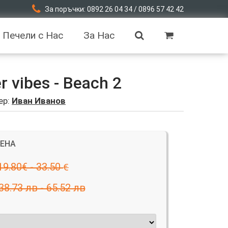
За поръчки: 0892 26 04 34 / 0896 57 42 42
Печели с Нас
За Нас
vibes - Beach 2
ер:
Иван Иванов
ЦЕНА
19.80€ - 33.50
€
38.73 лв - 65.52 лв