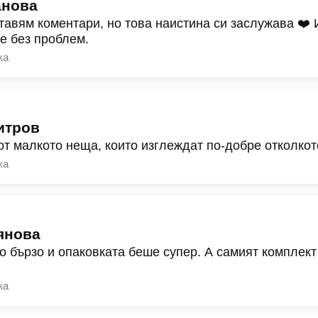
анова
тавям коментари, но това наистина си заслужава ❤️
ре без проблем.
ка
итров
от малкото неща, които изглеждат по-добре отколкот
ка
янова
о бързо и опаковката беше супер. А самият комплект
ка