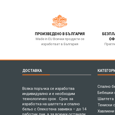
ПРОИЗВЕДЕНО В БЪЛГАРИЯ
БЕЗПЛ
Made in EU Всички продукти се
ОФ
изработват в България
Прегле
ДОСТАВКА
КАТЕГОР
Спално б
Всяка поръчка се изработва
Бебешки 
индивидуално и е необходим
технологичен срок . Срок за
Шалтета
изработка на шалтета и спално
Тениски 
бельо с Олекотена завивка – до 14
Хавлиени
работни дни, а за всички останали