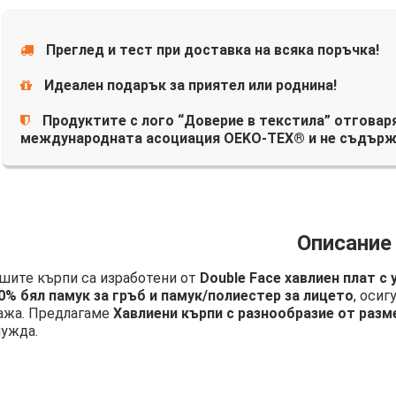
Преглед и тест при доставка на всяка поръчка!
Идеален подарък за приятел или роднина!
Продуктите с лого “Доверие в текстила” отговаря
международната асоциация OEKO-TEX® и не съдърж
Описание
шите кърпи са изработени от
Double Face хавлиен плат с
0% бял памук за гръб и памук/полиестер за лицето
, осиг
ажа. Предлагаме
Хавлиени кърпи с разнообразие от разм
нужда.