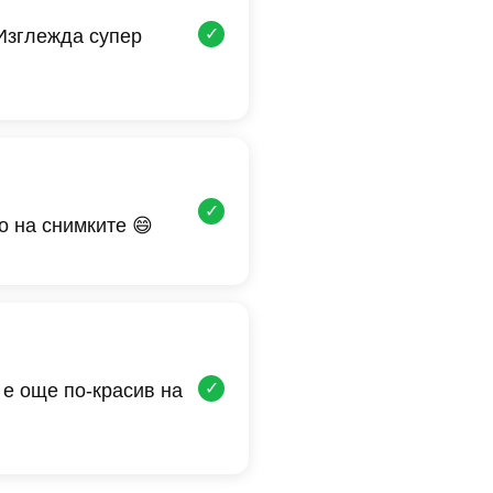
✓
 Изглежда супер
✓
о на снимките 😄
✓
 е още по-красив на