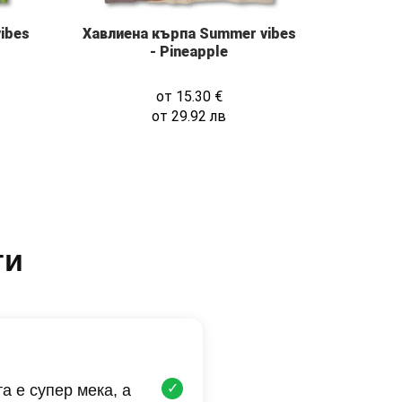
ibes
Хавлиена кърпа Summer vibes
- Pineapple
от
15.30
€
от
29.92
лв
ти
✓
а е супер мека, а