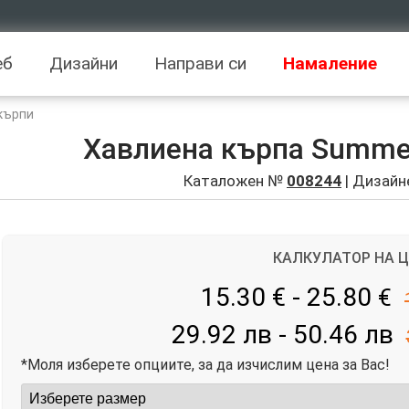
еб
Дизайни
Направи си
Намаление
кърпи
Хавлиена кърпа Summer 
Каталожен №
008244
| Дизайн
КАЛКУЛАТОР НА 
15.30 € - 25.80
€
29.92 лв - 50.46 лв
*Моля изберете опциите, за да изчислим цена за Вас!