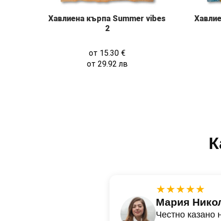
Хавлиена кърпа Summer vibes
Хавлие
2
от
15.30
€
от
29.92
лв
К
★★★★★
Мария Нико
Честно казано 