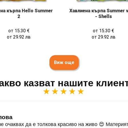
на кърпа Hello Summer
Хавлиена кърпа Summer v
2
- Shells
от
15.30
€
от
15.30
€
от
29.92
лв
от
29.92
лв
Виж още
акво казват нашите клиен
★★★★★
лова
не очаквах да е толкова красиво на живо 😍 Материят