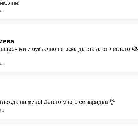
никални!
ка
иева
дъщеря ми и буквално не иска да става от леглото 
ка
зглежда на живо! Детето много се зарадва 👌
ка