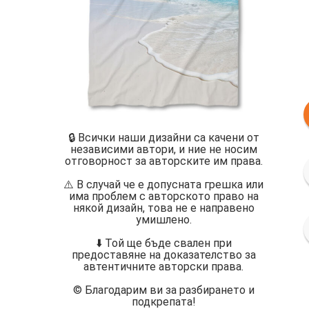
🔒 Всички наши дизайни са качени от
независими автори, и ние не носим
отговорност за авторските им права.
⚠️ В случай че е допусната грешка или
има проблем с авторското право на
някой дизайн, това не е направено
умишлено.
⬇️ Той ще бъде свален при
предоставяне на доказателство за
автентичните авторски права.
©️ Благодарим ви за разбирането и
подкрепата!