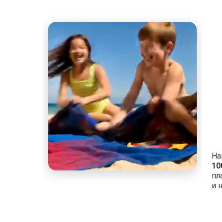
На
10
пл
и 