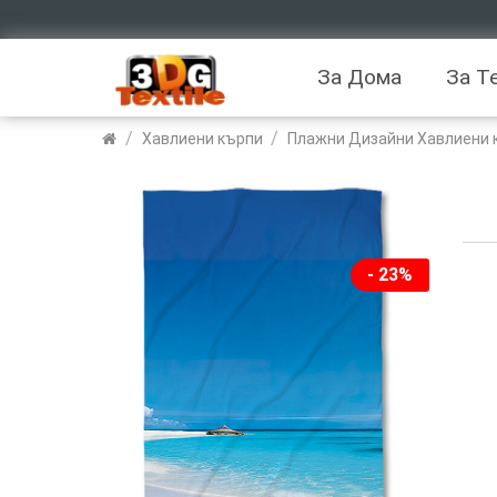
За Дома
За Т
/
/
Хавлиени кърпи
Плажни Дизайни Хавлиени 
- 23%