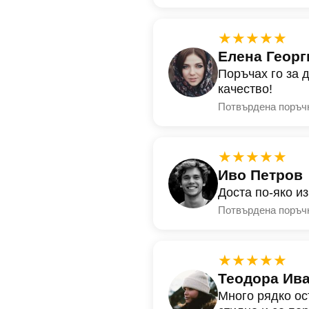
★★★★★
Елена Георг
Поръчах го за 
качество!
Потвърдена поръч
★★★★★
Иво Петров
Доста по-яко и
Потвърдена поръч
★★★★★
Теодора Ив
Много рядко ос