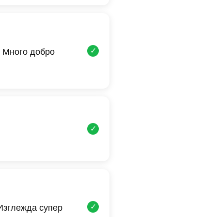
✓
 Много добро
✓
✓
 Изглежда супер