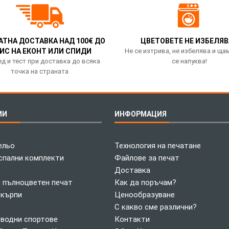
АТНА ДОСТАВКА НАД 100€ ДО
ЦВЕТОВЕТЕ НЕ ИЗБЕЛЯВ
ИС НА ЕКОНТ ИЛИ СПИДИ
Не се изтрива, не избелява и ща
д и тест при доставка до всяка
се напуква!
точка на страната
ИИ
ИНФОРМАЦИЯ
ельо
Технология на печатане
спални комплекти
Файлове за печат
Доставка
с пълноцветен печат
Как да поръчам?
 кърпи
Ценообразуване
С какво сме различни?
 водни спортове
Контакти