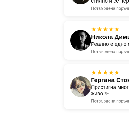
стилно и се пе
Потвърдена поръч
★★★★★
Никола Дим
Реално е едно 
Потвърдена поръч
★★★★★
Гергана Сто
Пристигна мног
живо ✨
Потвърдена поръч