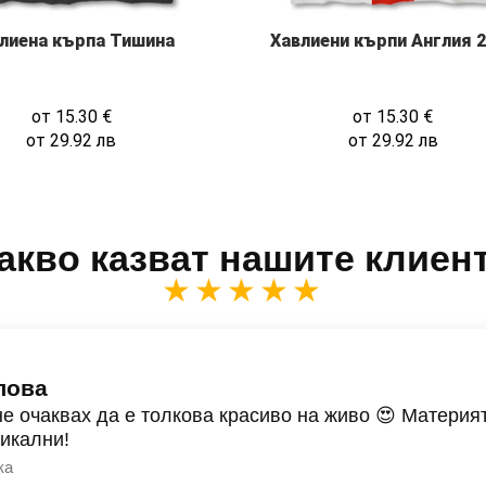
лиена кърпа Тишина
Хавлиени кърпи Англия 
от
15.30
€
от
15.30
€
от
29.92
лв
от
29.92
лв
акво казват нашите клиен
★★★★★
лова
не очаквах да е толкова красиво на живо 😍 Материят
никални!
ка