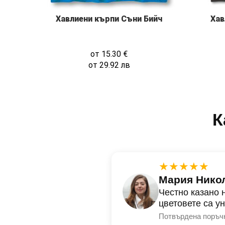
Хав
Хавлиени кърпи Съни Бийч
от
15.30
€
от
29.92
лв
К
★★★★★
Мария Нико
Честно казано 
цветовете са у
Потвърдена поръч