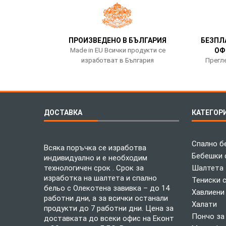
ПРОИЗВЕДЕНО В БЪЛГАРИЯ
БЕЗПЛ
Made in EU Всички продукти се
ОФ
изработват в България
Прегле
ДОСТАВКА
КАТЕГОР
Спално б
Всяка поръчка се изработва
Бебешки 
индивидуално и е необходим
технологичен срок . Срок за
Шалтета
изработка на шалтета и спално
Тениски 
бельо с Олекотена завивка – до 14
Хавлиени
работни дни, а за всички останали
Халати
продукти до 7 работни дни. Цена за
Пончо за
доставката до всеки офис на Еконт