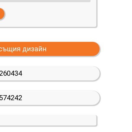
 същия дизайн
260434
574242