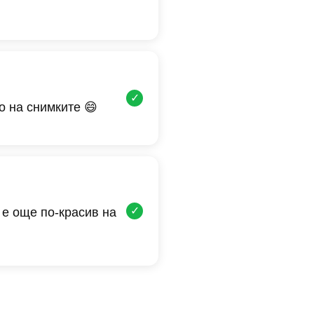
✓
о на снимките 😄
✓
 е още по-красив на