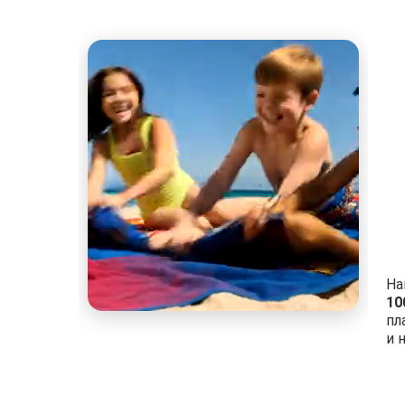
На
10
пл
и 