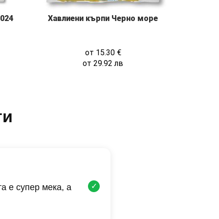
2024
Хавлиени кърпи Черно море
от
15.30
€
от
29.92
лв
ти
✓
а е супер мека, а