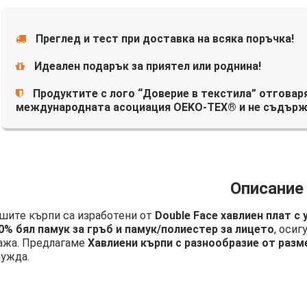
Преглед и тест при доставка на всяка поръчка!
Идеален подарък за приятел или роднина!
Продуктите с лого “Доверие в текстила” отговаря
международната асоциация OEKO-TEX® и не съдърж
Описание
шите кърпи са изработени от
Double Face хавлиен плат с
0% бял памук за гръб и памук/полиестер за лицето
, осиг
ажа. Предлагаме
Хавлиени кърпи с разнообразие от разм
нужда.