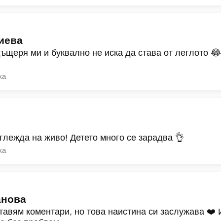
иева
дъщеря ми и буквално не иска да става от леглото 
ка
зглежда на живо! Детето много се зарадва 👌
ка
анова
тавям коментари, но това наистина си заслужава ❤️