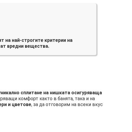
т на най-строгите критерии на
ат вредни вещества.
 уникално сплитане на нишката осигуряваща
уряващи комфорт както в банята, така и на
ери и цветове
, за да отговорим на всеки вкус