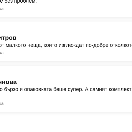
ре без проблем.
ка
итров
от малкото неща, които изглеждат по-добре отколкот
ка
янова
о бързо и опаковката беше супер. А самият комплект
ка