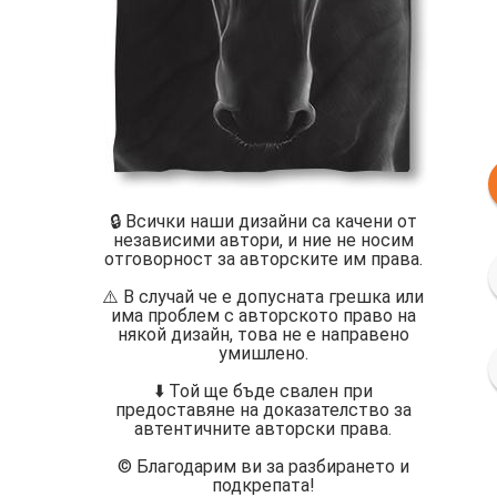
🔒 Всички наши дизайни са качени от
независими автори, и ние не носим
отговорност за авторските им права.
⚠️ В случай че е допусната грешка или
има проблем с авторското право на
някой дизайн, това не е направено
умишлено.
⬇️ Той ще бъде свален при
предоставяне на доказателство за
автентичните авторски права.
©️ Благодарим ви за разбирането и
подкрепата!