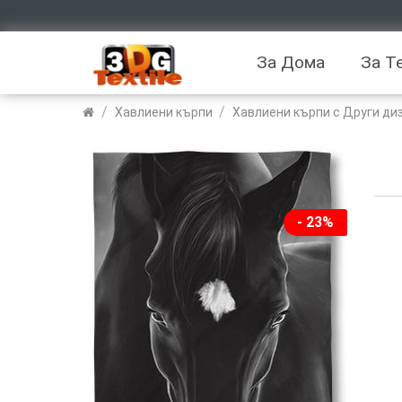
За Дома
За Т
/
/
Хавлиени кърпи
Хавлиени кърпи с Други ди
- 23%