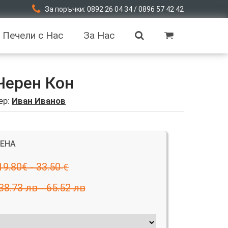
За поръчки: 0892 26 04 34 / 0896 57 42 42
Печели с Нас
За Нас
Черен Кон
ер:
Иван Иванов
ЦЕНА
19.80€ - 33.50
€
38.73 лв - 65.52 лв