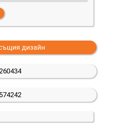
 същия дизайн
260434
574242