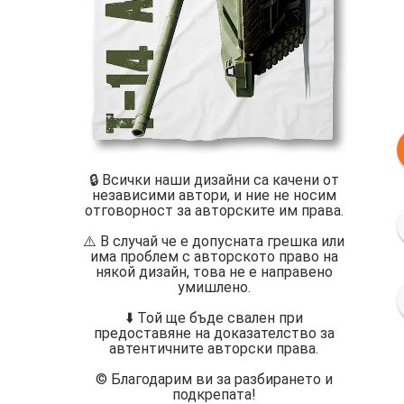
🔒 Всички наши дизайни са качени от
независими автори, и ние не носим
отговорност за авторските им права.
⚠️ В случай че е допусната грешка или
има проблем с авторското право на
някой дизайн, това не е направено
умишлено.
⬇️ Той ще бъде свален при
предоставяне на доказателство за
автентичните авторски права.
©️ Благодарим ви за разбирането и
подкрепата!