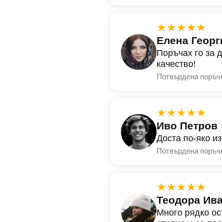
★★★★★
Елена Георг
Поръчах го за 
качество!
Потвърдена поръч
★★★★★
Иво Петров
Доста по-яко и
Потвърдена поръч
★★★★★
Теодора Ив
Много рядко ос