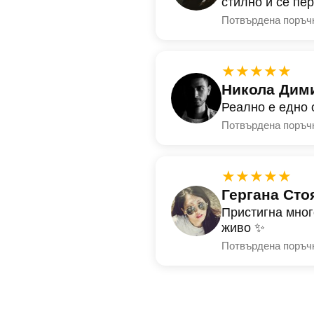
стилно и се пе
Потвърдена поръч
★★★★★
Никола Дим
Реално е едно 
Потвърдена поръч
★★★★★
Гергана Сто
Пристигна мног
живо ✨
Потвърдена поръч