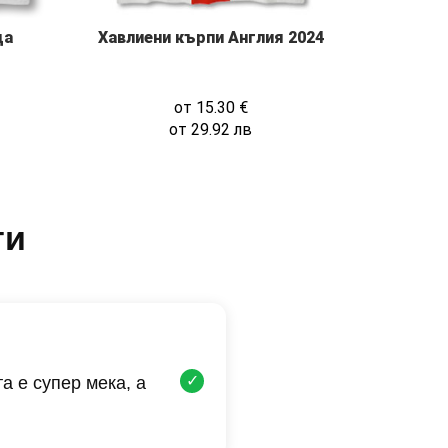
ца
Хавлиени кърпи Англия 2024
от
15.30
€
от
29.92
лв
ти
✓
а е супер мека, а