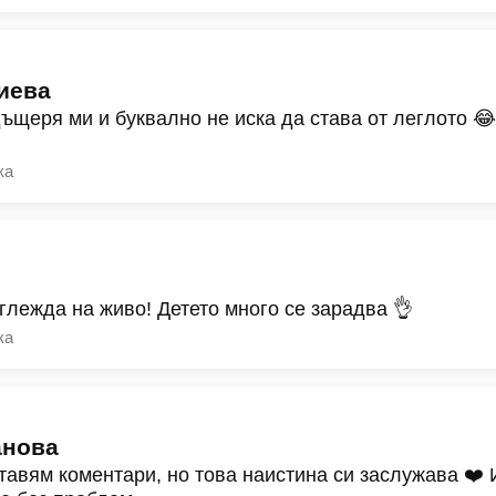
иева
дъщеря ми и буквално не иска да става от леглото 
ка
зглежда на живо! Детето много се зарадва 👌
ка
анова
тавям коментари, но това наистина си заслужава ❤️