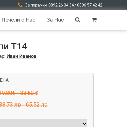
За поръчки: 0892 26 04 34 / 0896 57 42 42
Печели с Нас
За Нас
пи T14
ер:
Иван Иванов
ЦЕНА
19.80€ - 33.50
€
38.73 лв - 65.52 лв