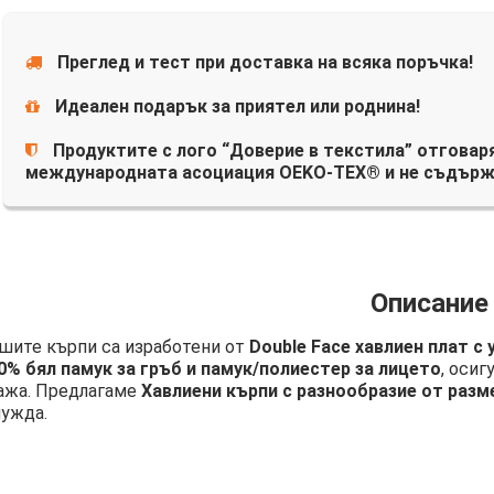
Преглед и тест при доставка на всяка поръчка!
Идеален подарък за приятел или роднина!
Продуктите с лого “Доверие в текстила” отговаря
международната асоциация OEKO-TEX® и не съдърж
Описание
шите кърпи са изработени от
Double Face хавлиен плат с
0% бял памук за гръб и памук/полиестер за лицето
, осиг
ажа. Предлагаме
Хавлиени кърпи с разнообразие от разм
нужда.