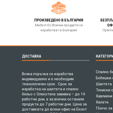
ПРОИЗВЕДЕНО В БЪЛГАРИЯ
БЕЗПЛ
Made in EU Всички продукти се
ОФ
изработват в България
Прегле
ДОСТАВКА
КАТЕГОР
Спално б
Всяка поръчка се изработва
Бебешки 
индивидуално и е необходим
технологичен срок . Срок за
Шалтета
изработка на шалтета и спално
Тениски 
бельо с Олекотена завивка – до 14
Хавлиени
работни дни, а за всички останали
Халати
продукти до 7 работни дни. Цена за
Пончо за
доставката до всеки офис на Еконт