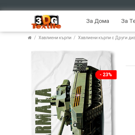
За Дома
За Т
/
/
Хавлиени кърпи
Хавлиени кърпи с Други ди
- 23%