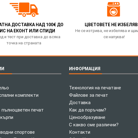
АТНА ДОСТАВКА НАД 100€ ДО
ЦВЕТОВЕТЕ НЕ ИЗБЕЛЯВ
ИС НА ЕКОНТ ИЛИ СПИДИ
Не се изтрива, не избелява и ща
д и тест при доставка до всяка
се напуква!
точка на страната
ИИ
ИНФОРМАЦИЯ
ельо
Технология на печатане
спални комплекти
Файлове за печат
Доставка
с пълноцветен печат
Как да поръчам?
 кърпи
Ценообразуване
С какво сме различни?
 водни спортове
Контакти