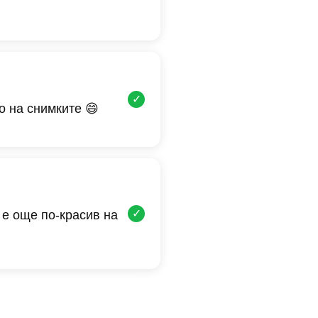
✓
о на снимките 😄
✓
 е още по-красив на