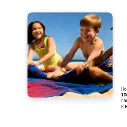
На
10
пл
и 