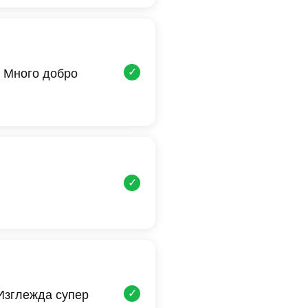
✓
 Много добро
✓
✓
 Изглежда супер