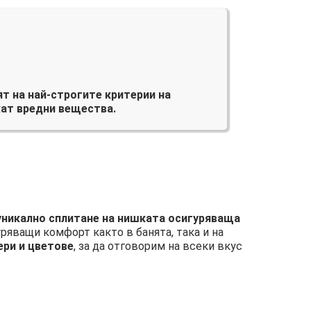
т на най-строгите критерии на
ат вредни вещества.
 уникално сплитане на нишката осигуряваща
уряващи комфорт както в банята, така и на
ери и цветове
, за да отговорим на всеки вкус