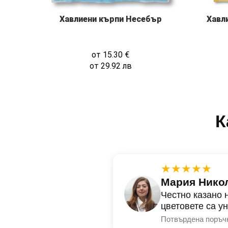
Хавл
Хавлиени кърпи Несебър
от
15.30
€
от
29.92
лв
К
★★★★★
Мария Нико
Честно казано 
цветовете са у
Потвърдена поръч