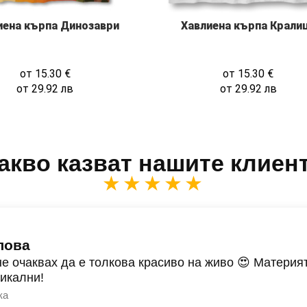
иена кърпа Динозаври
Хавлиена кърпа Крали
от
15.30
€
от
15.30
€
от
29.92
лв
от
29.92
лв
акво казват нашите клиен
★★★★★
лова
не очаквах да е толкова красиво на живо 😍 Материят
никални!
ка