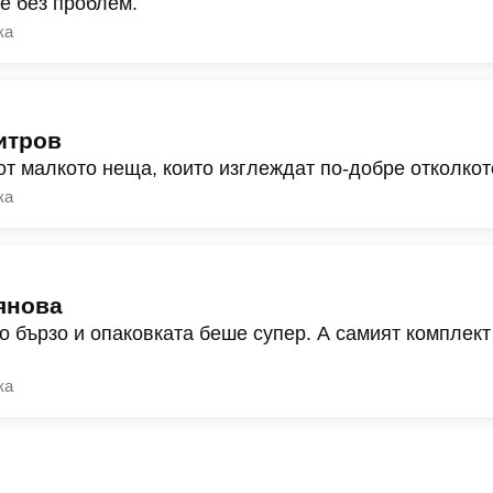
ре без проблем.
ка
итров
от малкото неща, които изглеждат по-добре отколкот
ка
янова
о бързо и опаковката беше супер. А самият комплект
ка