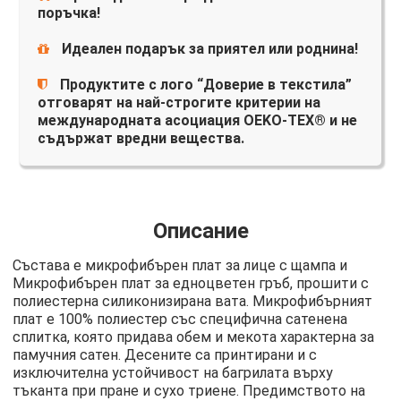
поръчка!
Идеален подарък за приятел или роднина!
Продуктите с лого “Доверие в текстила”
отговарят на най-строгите критерии на
международната асоциация OEKO-TEX® и не
съдържат вредни вещества.
Описание
Състава е микрофибърен плат за лице с щампа и
Микрофибърен плат за едноцветен гръб, прошити с
полиестерна силиконизирана вата. Микрофибърният
плат е 100% полиестер със специфична сатенена
сплитка, която придава обем и мекота характерна за
памучния сатен. Десените са принтирани и с
изключителна устойчивост на багрилата върху
тъканта при пране и сухо триене. Предимството на