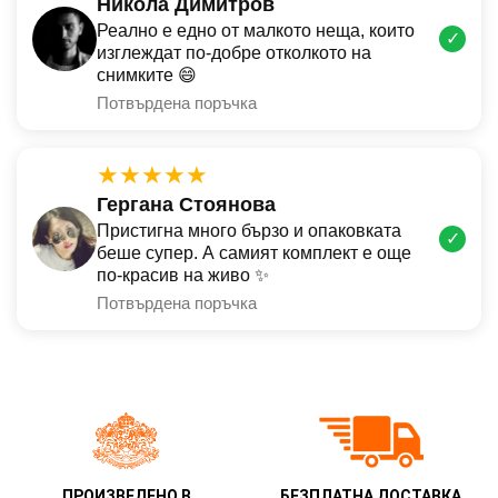
Никола Димитров
Реално е едно от малкото неща, които
✓
изглеждат по-добре отколкото на
снимките 😄
Потвърдена поръчка
★★★★★
Гергана Стоянова
Пристигна много бързо и опаковката
✓
беше супер. А самият комплект е още
по-красив на живо ✨
Потвърдена поръчка
ПРОИЗВЕДЕНО В
БЕЗПЛАТНА ДОСТАВКА