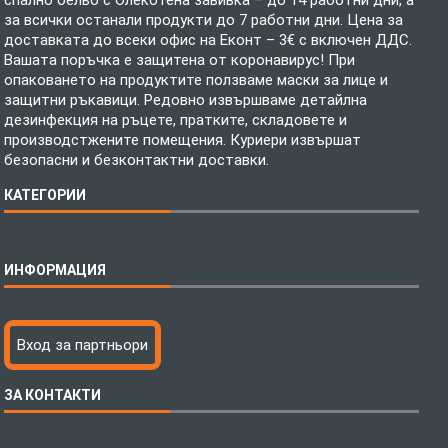
спално бельо с Олекотена завивка – до 14 работни дни, а
за всички останали продукти до 7 работни дни. Цена за
доставката до всеки офис на Еконт – 3€ с включен ДДС.
Вашата поръчка е защитена от коронавирус! При
опаковането на продуктите ползваме маски за лице и
защитни ръкавици. Редовно извършваме детайлна
дезинфекция на ръцете, пратките, складовете и
производстжените помещения. Куриери извършат
безопасни и безконтактни доставки.
КАТЕГОРИИ
Спално бельо
ИНФОРМАЦИЯ
Бебешки спални комплекти
Шалтета
Тениски с пълноцветен печат
Технология на печатане
Вход за партньори
Хавлиени кърпи
Файлове за печат
Халати
Доставка
ЗА КОНТАКТИ
Пончо за водни спортове
Как да поръчам?
Микрофибърни Плажни Кърпи
Ценообразуване