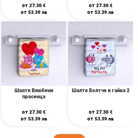
от
от
27.30
€
27.30
€
от
от
53.39
лв
53.39
лв
Шалте Влюбени
Шалте Болтче и гайка 2
прасенца
от
от
27.30
€
27.30
€
от
от
53.39
лв
53.39
лв