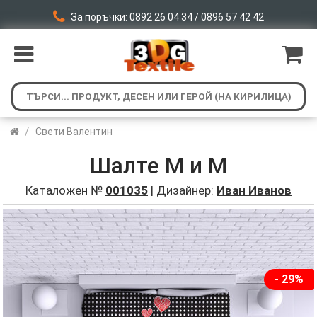
За поръчки: 0892 26 04 34 / 0896 57 42 42
/
Свети Валентин
Шалте М и М
Каталожен №
001035
| Дизайнер:
Иван Иванов
- 29%