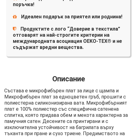
поръчка!
Идеален подарък за приятел или роднина!
Продуктите с лого “Доверие в текстила”
отговарят на най-строгите критерии на
международната асоциация OEKO-TEX® и не
съдържат вредни вещества.
Описание
Състава е микрофибърен плат за лице с щампа и
Микрофибърен плат за едноцветен гръб, прошити с
полиестерна силиконизирана вата. Микрофибърният
плат е 100% полиестер със специфична сатенена
сплитка, която придава обем и мекота характерна за
памучния сатен. Десените са принтирани и с
изключителна устойчивост на багрилата върху
тъканта при пране и сухо триене. Предимството на