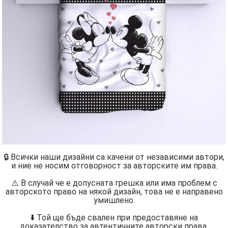
🔒 Всички наши дизайни са качени от независими автори,
и ние не носим отговорност за авторските им права.
⚠️ В случай че е допусната грешка или има проблем с
авторското право на някой дизайн, това не е направено
умишлено.
⬇️ Той ще бъде свален при предоставяне на
доказателство за автентичните авторски права.