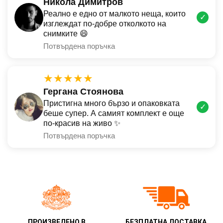
Никола Димитров
Реално е едно от малкото неща, които
✓
изглеждат по-добре отколкото на
снимките 😄
Потвърдена поръчка
★★★★★
Гергана Стоянова
Пристигна много бързо и опаковката
✓
беше супер. А самият комплект е още
по-красив на живо ✨
Потвърдена поръчка
ПРОИЗВЕДЕНО В
БЕЗПЛАТНА ДОСТАВКА