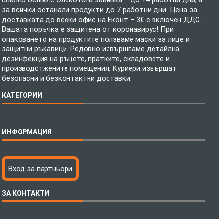
спално бельо с Олекотена завивка – до 14 работни дни, а
за всички останали продукти до 7 работни дни. Цена за
доставката до всеки офис на Еконт – 3€ с включен ДДС.
Вашата поръчка е защитена от коронавирус! При
опаковането на продуктите ползваме маски за лице и
защитни ръкавици. Редовно извършваме детайлна
дезинфекция на ръцете, пратките, складовете и
производстжените помещения. Куриери извършат
безопасни и безконтактни доставки.
КАТЕГОРИИ
Спално бельо
ИНФОРМАЦИЯ
Бебешки спални комплекти
Шалтета
Тениски с пълноцветен печат
Технология на печатане
Вход за партньори
Хавлиени кърпи
Файлове за печат
Халати
Доставка
ЗА КОНТАКТИ
Пончо за водни спортове
Как да поръчам?
Микрофибърни Плажни Кърпи
Ценообразуване