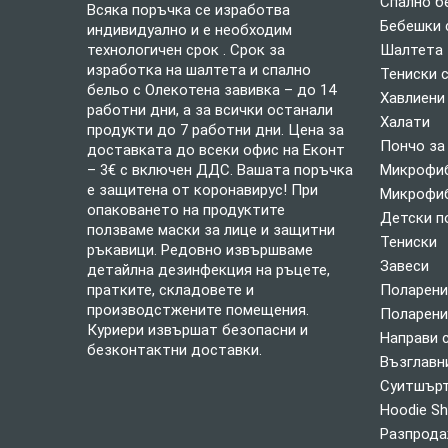
Спално б
Всяка поръчка се изработва
Бебешки 
индивидуално и е необходим
технологичен срок . Срок за
Шалтета
изработка на шалтета и спално
Тениски 
бельо с Олекотена завивка – до 14
Хавлиени
работни дни, а за всички останали
Халати
продукти до 7 работни дни. Цена за
Пончо за
доставката до всеки офис на Еконт
– 3€ с включен ДДС. Вашата поръчка
Микрофиб
е защитена от коронавирус! При
Микрофиб
опаковането на продуктите
Детски п
ползваме маски за лице и защитни
Тениски
ръкавици. Редовно извършваме
Завеси
детайлна дезинфекция на ръцете,
пратките, складовете и
Поларени
производстжените помещения.
Поларени
Куриери извършат безопасни и
Направи 
безконтактни доставки.
Възглавн
Суитшърт
Hoodie Sh
Разпрод