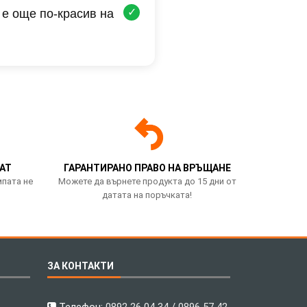
✓
 е още по-красив на
АТ
ГАРАНТИРАНО ПРАВО НА ВРЪЩАНЕ
мпата не
Можете да върнете продукта до 15 дни от
датата на поръчката!
ЗА КОНТАКТИ
Телефон:
0892 26 04 34 / 0896 57 42