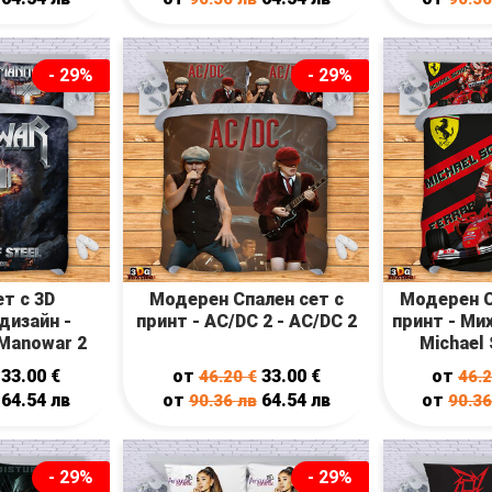
- 29%
- 29%
ет с 3D
Модерен Спален сет с
Модерен С
дизайн -
принт - AC/DC 2 - AC/DC 2
принт - Ми
 Manowar 2
Michael
33.00
€
от
33.00
€
от
46.20
€
46.
64.54
лв
от
64.54
лв
от
90.36
лв
90.3
- 29%
- 29%