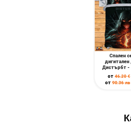
Спален с
дигитален 
Дистърбт - 
от
46.20
€
от
90.36
лв
К