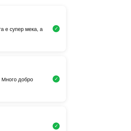
✓
а е супер мека, а
✓
 Много добро
✓