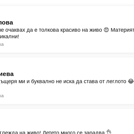
лова
не очаквах да е толкова красиво на живо 😍 Материят
никални!
ка
иева
дъщеря ми и буквално не иска да става от леглото 
ка
зглежда на живо! Детето много се зарадва 👌