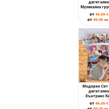
дигитален
Музикална гру
2
от
46.20
€
от
90.36
лв
Модерен Сет
дигитален
Хънтрикс Ке
Huntrix K
от
46.20
€
от
90.36
лв