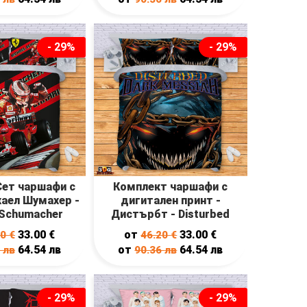
- 29%
- 29%
ет чаршафи с
Комплект чаршафи с
хаел Шумахер -
дигитален принт -
 Schumacher
Дистърбт - Disturbed
33.00
€
от
33.00
€
20
€
46.20
€
64.54
лв
от
64.54
лв
6
лв
90.36
лв
- 29%
- 29%