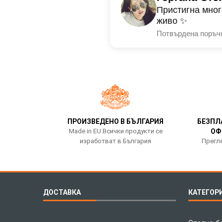
Пристигна мног
живо ✨
Потвърдена поръч
ПРОИЗВЕДЕНО В БЪЛГАРИЯ
БЕЗПЛ
Made in EU Всички продукти се
ОФ
изработват в България
Прегле
ДОСТАВКА
КАТЕГОР