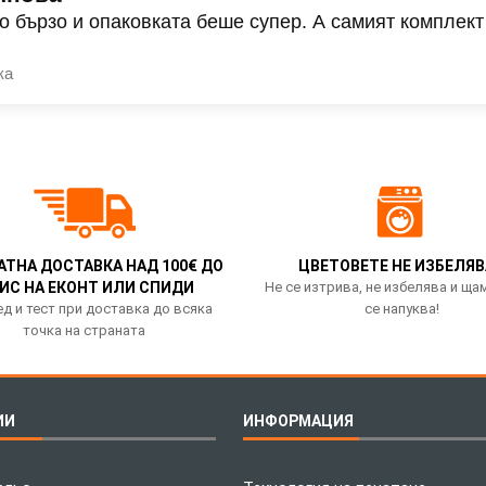
о бързо и опаковката беше супер. А самият комплект
ка
АТНА ДОСТАВКА НАД 100€ ДО
ЦВЕТОВЕТЕ НЕ ИЗБЕЛЯВ
ИС НА ЕКОНТ ИЛИ СПИДИ
Не се изтрива, не избелява и ща
д и тест при доставка до всяка
се напуква!
точка на страната
ИИ
ИНФОРМАЦИЯ