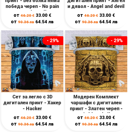
принт - Без болка няма
дигитален принт - Ангел
победа череп - No pain
и дявол - Angel and devil
no gain scull
от
от
33.00
€
33.00
€
46.20
€
46.20
€
от
от
64.54
лв
64.54
лв
90.36
лв
90.36
лв
- 29%
- 29%
Сет за легло с 3D
Модерен Комплект
дигитален принт - Хакер
чаршафи с дигитален
- Hacker
принт - Златен череп -
Golden skull
от
от
33.00
€
33.00
€
46.20
€
46.20
€
от
от
64.54
лв
64.54
лв
90.36
лв
90.36
лв