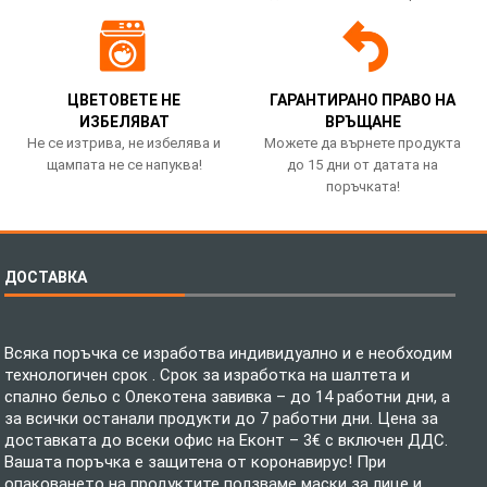
ЦВЕТОВЕТЕ НЕ
ГАРАНТИРАНО ПРАВО НА
ИЗБЕЛЯВАТ
ВРЪЩАНЕ
Не се изтрива, не избелява и
Можете да върнете продукта
щампата не се напуква!
до 15 дни от датата на
поръчката!
ДОСТАВКА
Всяка поръчка се изработва индивидуално и е необходим
технологичен срок . Срок за изработка на шалтета и
спално бельо с Олекотена завивка – до 14 работни дни, а
за всички останали продукти до 7 работни дни. Цена за
доставката до всеки офис на Еконт – 3€ с включен ДДС.
Вашата поръчка е защитена от коронавирус! При
опаковането на продуктите ползваме маски за лице и