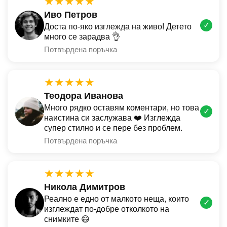
★★★★★
Иво Петров
✓
Доста по-яко изглежда на живо! Детето
много се зарадва 👌
Потвърдена поръчка
★★★★★
Теодора Иванова
Много рядко оставям коментари, но това
✓
наистина си заслужава ❤️ Изглежда
супер стилно и се пере без проблем.
Потвърдена поръчка
★★★★★
Никола Димитров
Реално е едно от малкото неща, които
✓
изглеждат по-добре отколкото на
снимките 😄