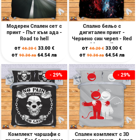
Модерен Спален сет с
Спално бельо с
принт - Път към ада -
дигитален принт -
Road to hell
Червено син череп - Red
blue scull
от
от
33.00
€
33.00
€
46.20
€
46.20
€
от
от
64.54
лв
64.54
лв
90.36
лв
90.36
лв
- 29%
- 29%
Комплект чаршафи с
Спален комплект с 3D