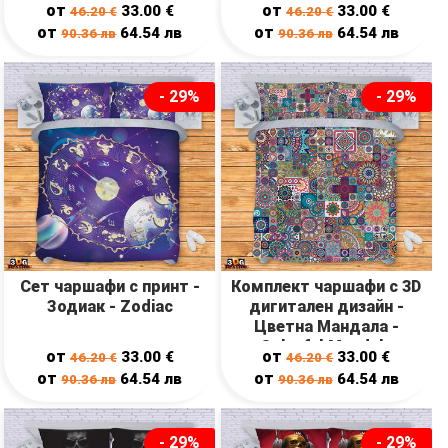
white
от
от
33.00
€
33.00
€
46.20
€
46.20
€
от
от
64.54
лв
64.54
лв
90.36
лв
90.36
лв
- 29%
- 29%
Сет чаршафи с принт -
Комплект чаршафи с 3D
Зодиак - Zodiac
дигитален дизайн -
Цветна Мандала -
Colorful Mandala
от
от
33.00
€
33.00
€
46.20
€
46.20
€
от
от
64.54
лв
64.54
лв
90.36
лв
90.36
лв
- 29%
- 29%