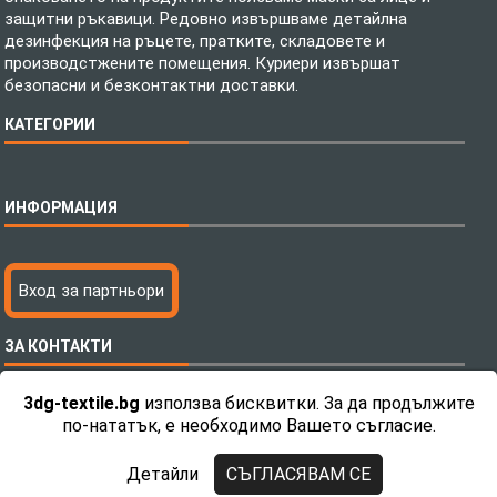
защитни ръкавици. Редовно извършваме детайлна
дезинфекция на ръцете, пратките, складовете и
производстжените помещения. Куриери извършат
безопасни и безконтактни доставки.
КАТЕГОРИИ
Спално бельо
ИНФОРМАЦИЯ
Бебешки спални комплекти
Шалтета
Тениски с пълноцветен печат
Технология на печатане
Вход за партньори
Хавлиени кърпи
Файлове за печат
Халати
Доставка
ЗА КОНТАКТИ
Пончо за водни спортове
Как да поръчам?
Микрофибърни Плажни Кърпи
Ценообразуване
3dg-textile.bg
използва бисквитки. За да продължите
Микрофибърни Велурени Кърпи
С какво сме различни?
Телефон:
0892 26 04 34 / 0896 57 42 42
по-нататък, е необходимо Вашето съгласие.
Детски пончота
Контакти
Тениски
Общи Условия
Детайли
СЪГЛАСЯВАМ СЕ
Завеси
Политика за поверителност