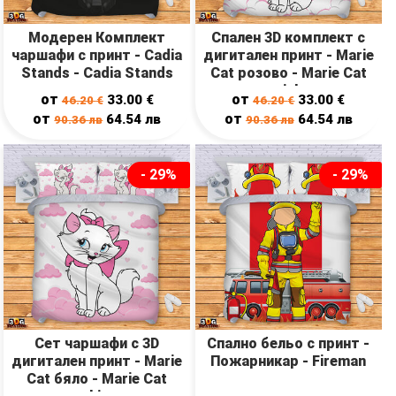
Модерен Комплект
Спален 3D комплект с
чаршафи с принт - Cadia
дигитален принт - Marie
Stands - Cadia Stands
Cat розово - Marie Cat
pink
от
от
33.00
€
33.00
€
46.20
€
46.20
€
от
от
64.54
лв
64.54
лв
90.36
лв
90.36
лв
- 29%
- 29%
Сет чаршафи с 3D
Спално бельо с принт -
дигитален принт - Marie
Пожарникар - Fireman
Cat бяло - Marie Cat