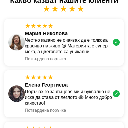
Какво казват нашите клиенти
★★★★★
★★★★★
Мария Николова
Честно казано не очаквах да е толкова
✓
красиво на живо 😍 Материята е супер
мека, а цветовете са уникални!
Потвърдена поръчка
★★★★★
Елена Георгиева
Поръчах го за дъщеря ми и буквално не
✓
иска да става от леглото 😂 Много добро
качество!
Потвърдена поръчка