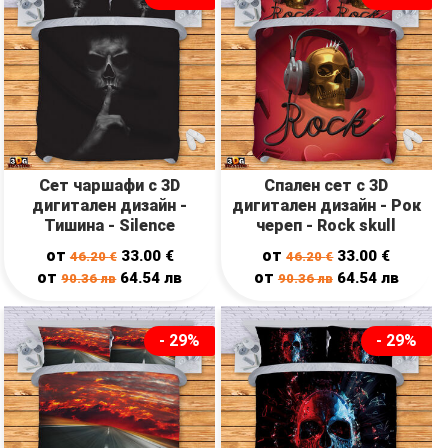
Сет чаршафи с 3D
Спален сет с 3D
дигитален дизайн -
дигитален дизайн - Рок
Тишина - Silence
череп - Rock skull
от
от
33.00
€
33.00
€
46.20
€
46.20
€
от
от
64.54
лв
64.54
лв
90.36
лв
90.36
лв
- 29%
- 29%