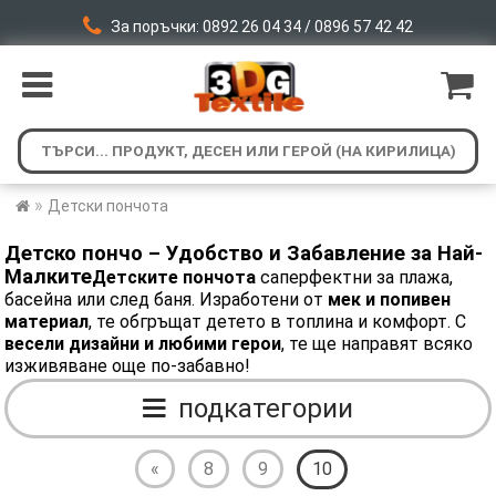
За поръчки: 0892 26 04 34 / 0896 57 42 42
»
Детски пончота
Детско пончо – Удобство и Забавление за Най-
Малките
Детските пончота
саперфектни за плажа,
басейна или след баня. Изработени от
мек и попивен
материал
, те обгръщат детето в топлина и комфорт. С
весели дизайни и любими герои
, те ще направят всяко
изживяване още по-забавно!
подкатегории
«
8
9
10