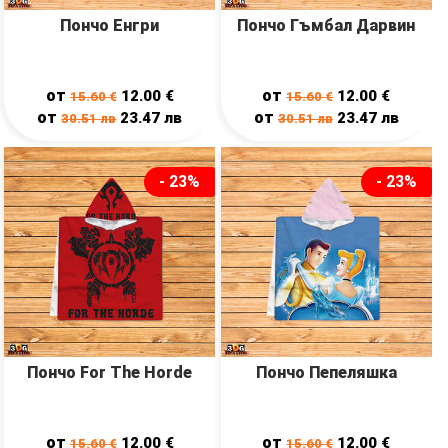
Пончо Енгри
Пончо Гъмбал Дарвин
от
от
12.00
€
12.00
€
15.60
€
15.60
€
от
от
23.47
лв
23.47
лв
30.51
лв
30.51
лв
- 23%
- 23%
Пончо For The Horde
Пончо Пепеляшка
от
от
12.00
€
12.00
€
15.60
€
15.60
€