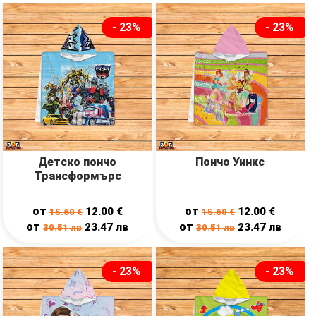
- 23%
- 23%
Детско пончо
Пончо Уинкс
Трансформърс
от
от
12.00
€
12.00
€
15.60
€
15.60
€
от
от
23.47
лв
23.47
лв
30.51
лв
30.51
лв
- 23%
- 23%