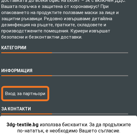
доставката до всеки офис на Еконт – 3€ с включен ДДС.
Вашата поръчка е защитена от коронавирус! При
опаковането на продуктите ползваме маски за лице и
защитни ръкавици. Редовно извършваме детайлна
дезинфекция на ръцете, пратките, складовете и
производстжените помещения. Куриери извършат
безопасни и безконтактни доставки.
КАТЕГОРИИ
Спално бельо
ИНФОРМАЦИЯ
Бебешки спални комплекти
Шалтета
Тениски с пълноцветен печат
Технология на печатане
Вход за партньори
Хавлиени кърпи
Файлове за печат
Халати
Доставка
ЗА КОНТАКТИ
Пончо за водни спортове
Как да поръчам?
Микрофибърни Плажни Кърпи
Ценообразуване
3dg-textile.bg
използва бисквитки. За да продължите
Микрофибърни Велурени Кърпи
С какво сме различни?
Телефон:
0892 26 04 34 / 0896 57 42 42
по-нататък, е необходимо Вашето съгласие.
Детски пончота
Контакти