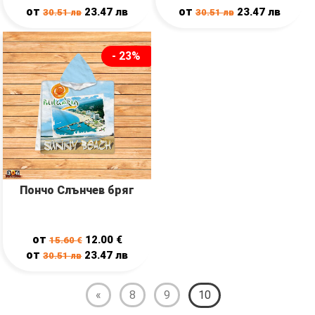
от
от
23.47
лв
23.47
лв
30.51
лв
30.51
лв
- 23%
Пончо Слънчев бряг
от
12.00
€
15.60
€
от
23.47
лв
30.51
лв
«
8
9
10