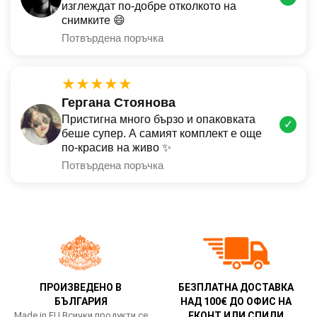
изглеждат по-добре отколкото на
снимките 😄
Потвърдена поръчка
★★★★★
Гергана Стоянова
Пристигна много бързо и опаковката
✓
беше супер. А самият комплект е още
по-красив на живо ✨
Потвърдена поръчка
ПРОИЗВЕДЕНО В
БЕЗПЛАТНА ДОСТАВКА
БЪЛГАРИЯ
НАД 100€ ДО ОФИС НА
Made in EU Всички продукти се
ЕКОНТ ИЛИ СПИДИ