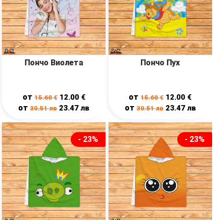
Пончо Виолета
Пончо Пух
от
от
12.00
€
12.00
€
15.60
€
15.60
€
от
от
23.47
лв
23.47
лв
30.51
лв
30.51
лв
- 23%
- 23%