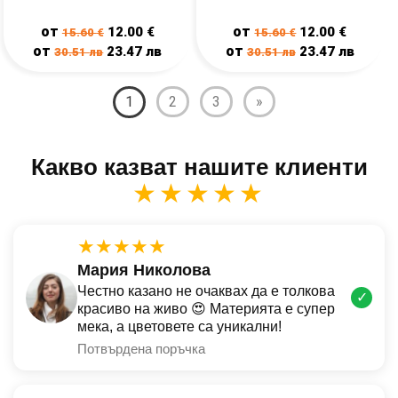
от
от
12.00
€
12.00
€
15.60
€
15.60
€
от
от
23.47
лв
23.47
лв
30.51
лв
30.51
лв
1
2
3
»
Какво казват нашите клиенти
★★★★★
★★★★★
Мария Николова
Честно казано не очаквах да е толкова
✓
красиво на живо 😍 Материята е супер
мека, а цветовете са уникални!
Потвърдена поръчка