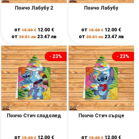
Пончо Лабубу 2
Пончо Лабубу
от
от
12.00
€
12.00
€
15.60
€
15.60
€
от
от
23.47
лв
23.47
лв
30.51
лв
30.51
лв
- 23%
- 23%
Пончо Стич сладолед
Пончо Стич сърце
от
от
12.00
€
12.00
€
15.60
€
15.60
€