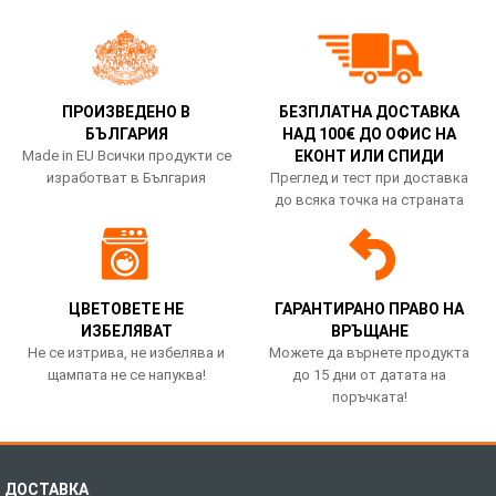
ПРОИЗВЕДЕНО В
БЕЗПЛАТНА ДОСТАВКА
БЪЛГАРИЯ
НАД 100€ ДО ОФИС НА
Made in EU Всички продукти се
ЕКОНТ ИЛИ СПИДИ
изработват в България
Преглед и тест при доставка
до всяка точка на страната
ЦВЕТОВЕТЕ НЕ
ГАРАНТИРАНО ПРАВО НА
ИЗБЕЛЯВАТ
ВРЪЩАНЕ
Не се изтрива, не избелява и
Можете да върнете продукта
щампата не се напуква!
до 15 дни от датата на
поръчката!
ДОСТАВКА