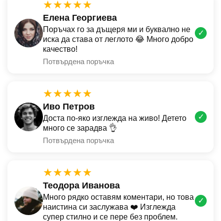
★★★★★
Елена Георгиева
Поръчах го за дъщеря ми и буквално не
✓
иска да става от леглото 😂 Много добро
качество!
Потвърдена поръчка
★★★★★
Иво Петров
✓
Доста по-яко изглежда на живо! Детето
много се зарадва 👌
Потвърдена поръчка
★★★★★
Теодора Иванова
Много рядко оставям коментари, но това
✓
наистина си заслужава ❤️ Изглежда
супер стилно и се пере без проблем.