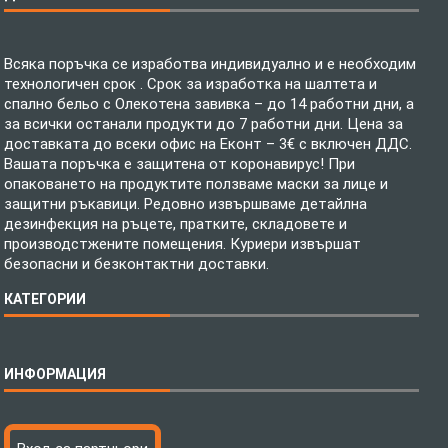
Всяка поръчка се изработва индивидуално и е необходим
технологичен срок . Срок за изработка на шалтета и
спално бельо с Олекотена завивка – до 14 работни дни, а
за всички останали продукти до 7 работни дни. Цена за
доставката до всеки офис на Еконт – 3€ с включен ДДС.
Вашата поръчка е защитена от коронавирус! При
опаковането на продуктите ползваме маски за лице и
защитни ръкавици. Редовно извършваме детайлна
дезинфекция на ръцете, пратките, складовете и
производстжените помещения. Куриери извършат
безопасни и безконтактни доставки.
КАТЕГОРИИ
Спално бельо
ИНФОРМАЦИЯ
Бебешки спални комплекти
Шалтета
Тениски с пълноцветен печат
Технология на печатане