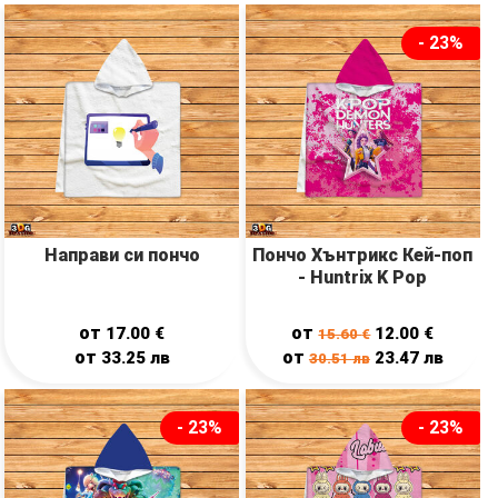
- 23%
Направи си пончо
Пончо Хънтрикс Кей-поп
- Huntrix K Pop
от
от
17.00
€
12.00
€
15.60
€
от
от
33.25
лв
23.47
лв
30.51
лв
- 23%
- 23%