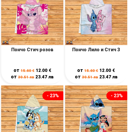
Пончо Стич розов
Пончо Лило и Стич 3
от
от
12.00
€
12.00
€
15.60
€
15.60
€
от
от
23.47
лв
23.47
лв
30.51
лв
30.51
лв
- 23%
- 23%