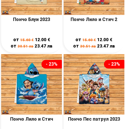
Пончо Блуи 2023
Пончо Лило и Стич 2
от
от
12.00
€
12.00
€
15.60
€
15.60
€
от
от
23.47
лв
23.47
лв
30.51
лв
30.51
лв
- 23%
- 23%
Пончо Лило и Стич
Пончо Пес патрул 2023