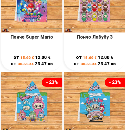
Пончо Super Mario
Пончо Лабубу 3
от
от
12.00
€
12.00
€
15.60
€
15.60
€
от
от
23.47
лв
23.47
лв
30.51
лв
30.51
лв
- 23%
- 23%