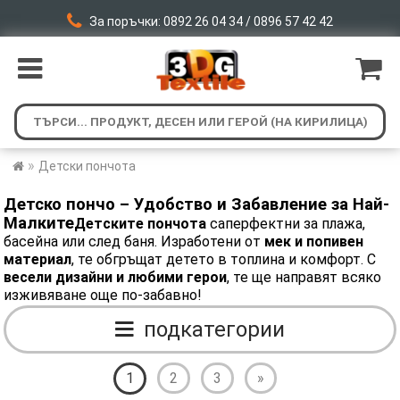
За поръчки: 0892 26 04 34 / 0896 57 42 42
»
Детски пончота
Детско пончо – Удобство и Забавление за Най-
Малките
Детските пончота
саперфектни за плажа,
басейна или след баня. Изработени от
мек и попивен
материал
, те обгръщат детето в топлина и комфорт. С
весели дизайни и любими герои
, те ще направят всяко
изживяване още по-забавно!
подкатегории
1
2
3
»