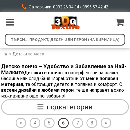
За поръчки: 0892 26 04 34 / 0896 57 42 42
»
Детски пончота
Детско пончо – Удобство и Забавление за Най-
Малките
Детските пончота
саперфектни за плажа,
басейна или след баня. Изработени от
мек и попивен
материал
, те обгръщат детето в топлина и комфорт. С
весели дизайни и любими герои
, те ще направят всяко
изживяване още по-забавно!
подкатегории
«
4
5
6
7
8
»