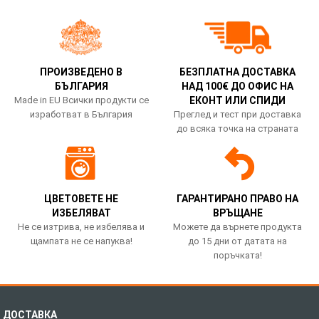
ПРОИЗВЕДЕНО В
БЕЗПЛАТНА ДОСТАВКА
БЪЛГАРИЯ
НАД 100€ ДО ОФИС НА
Made in EU Всички продукти се
ЕКОНТ ИЛИ СПИДИ
изработват в България
Преглед и тест при доставка
до всяка точка на страната
ЦВЕТОВЕТЕ НЕ
ГАРАНТИРАНО ПРАВО НА
ИЗБЕЛЯВАТ
ВРЪЩАНЕ
Не се изтрива, не избелява и
Можете да върнете продукта
щампата не се напуква!
до 15 дни от датата на
поръчката!
ДОСТАВКА