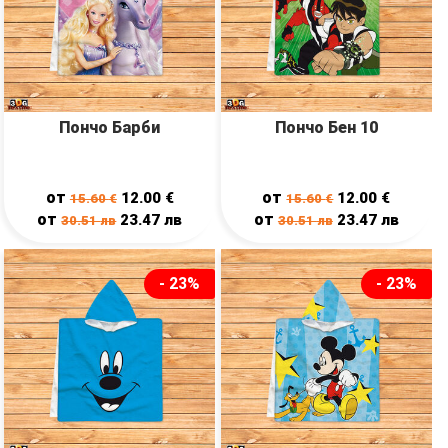
Пончо Барби
Пончо Бен 10
от
от
12.00
€
12.00
€
15.60
€
15.60
€
от
от
23.47
лв
23.47
лв
30.51
лв
30.51
лв
- 23%
- 23%