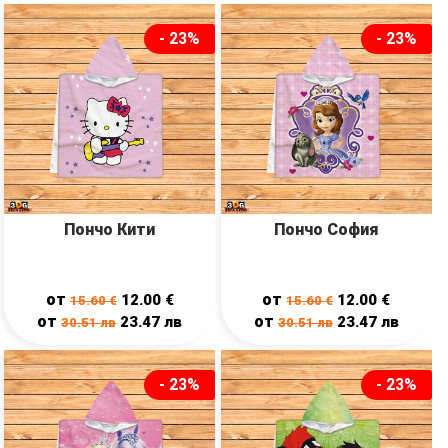
- 23%
- 23%
Пончо Кити
Пончо София
от
от
12.00
€
12.00
€
15.60
€
15.60
€
от
от
23.47
лв
23.47
лв
30.51
лв
30.51
лв
- 23%
- 23%