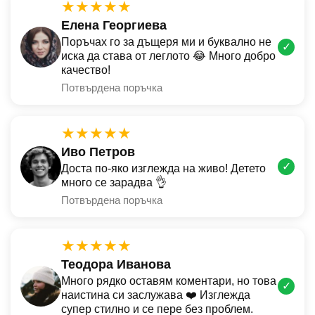
★★★★★
Елена Георгиева
Поръчах го за дъщеря ми и буквално не
✓
иска да става от леглото 😂 Много добро
качество!
Потвърдена поръчка
★★★★★
Иво Петров
✓
Доста по-яко изглежда на живо! Детето
много се зарадва 👌
Потвърдена поръчка
★★★★★
Теодора Иванова
Много рядко оставям коментари, но това
✓
наистина си заслужава ❤️ Изглежда
супер стилно и се пере без проблем.