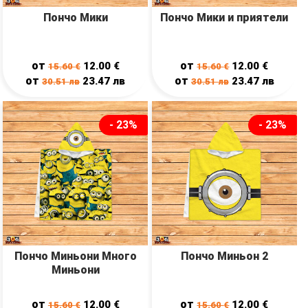
Пончо Мики
Пончо Мики и приятели
от
от
12.00
€
12.00
€
15.60
€
15.60
€
от
от
23.47
лв
23.47
лв
30.51
лв
30.51
лв
- 23%
- 23%
Пончо Миньони Много
Пончо Миньон 2
Миньони
от
от
12.00
€
12.00
€
15.60
€
15.60
€