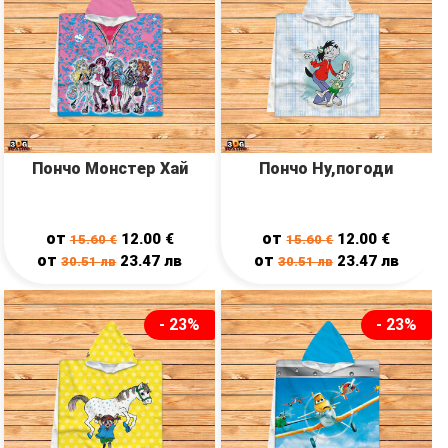
Пончо Монстер Хай
Пончо Ну,погоди
от
от
12.00
€
12.00
€
15.60
€
15.60
€
от
от
23.47
лв
23.47
лв
30.51
лв
30.51
лв
- 23%
- 23%