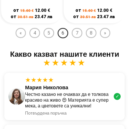
от
от
12.00
€
12.00
€
15.60
€
15.60
€
от
от
23.47
лв
23.47
лв
30.51
лв
30.51
лв
«
4
5
6
7
8
»
Какво казват нашите клиенти
★★★★★
★★★★★
Мария Николова
Честно казано не очаквах да е толкова
✓
красиво на живо 😍 Материята е супер
мека, а цветовете са уникални!
Потвърдена поръчка