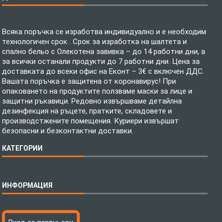
Всяка поръчка се изработва индивидуално и е необходим
технологичен срок . Срок за изработка на шалтета и
спално бельо с Олекотена завивка – до 14 работни дни, а
за всички останали продукти до 7 работни дни. Цена за
доставката до всеки офис на Еконт – 3€ с включен ДДС.
Вашата поръчка е защитена от коронавирус! При
опаковането на продуктите ползваме маски за лице и
защитни ръкавици. Редовно извършваме детайлна
дезинфекция на ръцете, пратките, складовете и
производстжените помещения. Куриери извършат
безопасни и безконтактни доставки.
КАТЕГОРИИ
Спално бельо
ИНФОРМАЦИЯ
Бебешки спални комплекти
Шалтета
Тениски с пълноцветен печат
Технология на печатане