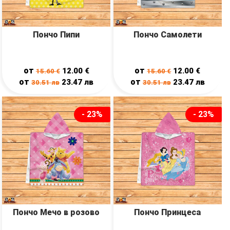
Пончо Пипи
Пончо Самолети
от
от
12.00
€
12.00
€
15.60
€
15.60
€
от
от
23.47
лв
23.47
лв
30.51
лв
30.51
лв
- 23%
- 23%
Пончо Мечо в розово
Пончо Принцеса