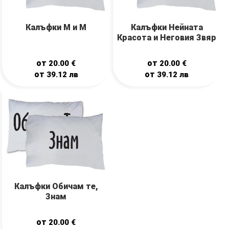
Калъфки М и М
Калъфки Нейната
Красота и Неговия Звяр
от
от
20.00
€
20.00
€
от
от
39.12
лв
39.12
лв
Калъфки Обичам те,
Знам
от
20.00
€