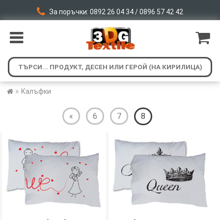
За поръчки: 0892 26 04 34 / 0896 57 42 42
»
Калъфки
«
6
7
8