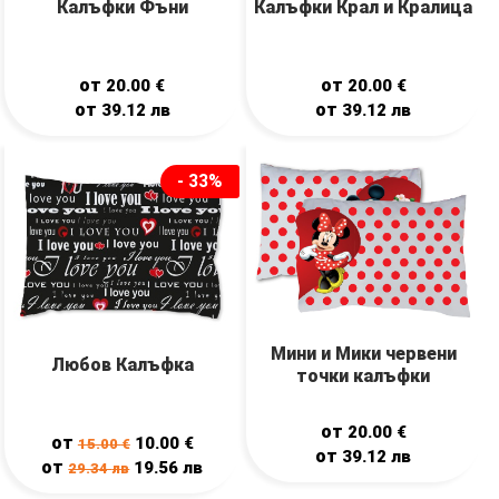
Калъфки Фъни
Калъфки Крал и Кралица
от
от
20.00
€
20.00
€
от
от
39.12
лв
39.12
лв
- 33%
Мини и Мики червени
Любов Калъфка
точки калъфки
от
20.00
€
от
10.00
€
15.00
€
от
39.12
лв
от
19.56
лв
29.34
лв