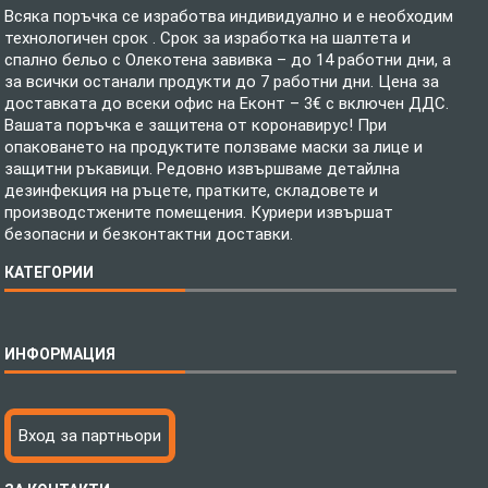
Всяка поръчка се изработва индивидуално и е необходим
технологичен срок . Срок за изработка на шалтета и
спално бельо с Олекотена завивка – до 14 работни дни, а
за всички останали продукти до 7 работни дни. Цена за
доставката до всеки офис на Еконт – 3€ с включен ДДС.
Вашата поръчка е защитена от коронавирус! При
опаковането на продуктите ползваме маски за лице и
защитни ръкавици. Редовно извършваме детайлна
дезинфекция на ръцете, пратките, складовете и
производстжените помещения. Куриери извършат
безопасни и безконтактни доставки.
КАТЕГОРИИ
Спално бельо
ИНФОРМАЦИЯ
Бебешки спални комплекти
Шалтета
Тениски с пълноцветен печат
Технология на печатане
Вход за партньори
Хавлиени кърпи
Файлове за печат
Халати
Доставка