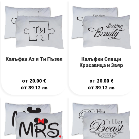
Калъфки Аз и Ти Пъзел
Калъфки Спящи
Красавица и Звяр
от
от
20.00
€
20.00
€
от
от
39.12
лв
39.12
лв