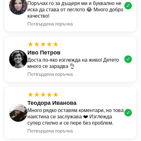
Поръчах го за дъщеря ми и буквално не
✓
иска да става от леглото 😂 Много добро
качество!
Потвърдена поръчка
★★★★★
Иво Петров
✓
Доста по-яко изглежда на живо! Детето
много се зарадва 👌
Потвърдена поръчка
★★★★★
Теодора Иванова
Много рядко оставям коментари, но това
✓
наистина си заслужава ❤️ Изглежда
супер стилно и се пере без проблем.
Потвърдена поръчка