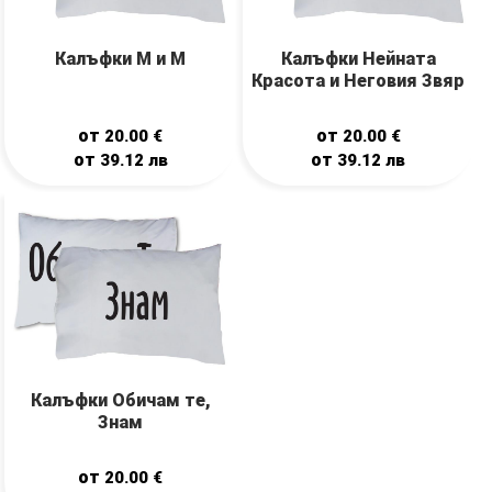
Калъфки М и М
Калъфки Нейната
Красота и Неговия Звяр
от
от
20.00
€
20.00
€
от
от
39.12
лв
39.12
лв
Калъфки Обичам те,
Знам
от
20.00
€