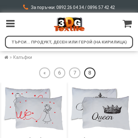
За поръчки: 0892 26 04 34 / 0896 57 42 42
»
Калъфки
«
6
7
8