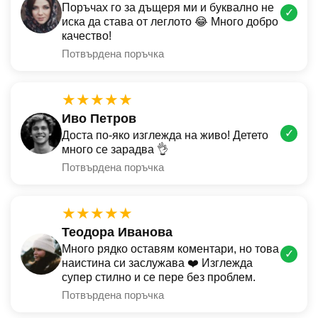
Поръчах го за дъщеря ми и буквално не
✓
иска да става от леглото 😂 Много добро
качество!
Потвърдена поръчка
★★★★★
Иво Петров
✓
Доста по-яко изглежда на живо! Детето
много се зарадва 👌
Потвърдена поръчка
★★★★★
Теодора Иванова
Много рядко оставям коментари, но това
✓
наистина си заслужава ❤️ Изглежда
супер стилно и се пере без проблем.
Потвърдена поръчка