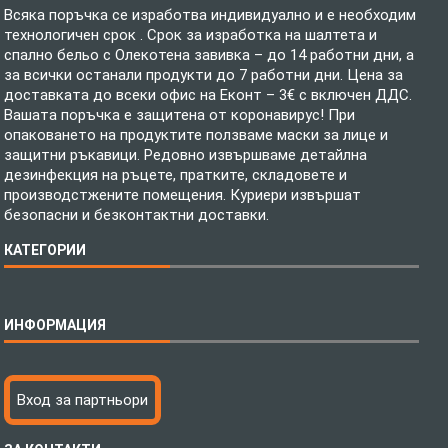
Всяка поръчка се изработва индивидуално и е необходим
технологичен срок . Срок за изработка на шалтета и
спално бельо с Олекотена завивка – до 14 работни дни, а
за всички останали продукти до 7 работни дни. Цена за
доставката до всеки офис на Еконт – 3€ с включен ДДС.
Вашата поръчка е защитена от коронавирус! При
опаковането на продуктите ползваме маски за лице и
защитни ръкавици. Редовно извършваме детайлна
дезинфекция на ръцете, пратките, складовете и
производстжените помещения. Куриери извършат
безопасни и безконтактни доставки.
КАТЕГОРИИ
Спално бельо
ИНФОРМАЦИЯ
Бебешки спални комплекти
Шалтета
Тениски с пълноцветен печат
Технология на печатане
Вход за партньори
Хавлиени кърпи
Файлове за печат
Халати
Доставка