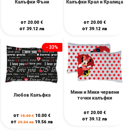
Калъфки Фъни
Калъфки Крал и Кралица
от
от
20.00
€
20.00
€
от
от
39.12
лв
39.12
лв
- 33%
Мини и Мики червени
Любов Калъфка
точки калъфки
от
20.00
€
от
10.00
€
15.00
€
от
39.12
лв
от
19.56
лв
29.34
лв