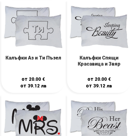
Калъфки Аз и Ти Пъзел
Калъфки Спящи
Красавица и Звяр
от
от
20.00
€
20.00
€
от
от
39.12
лв
39.12
лв