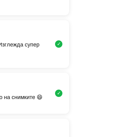
✓
 Изглежда супер
✓
о на снимките 😄