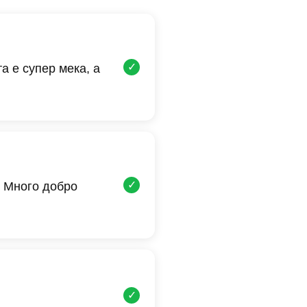
✓
а е супер мека, а
✓
 Много добро
✓