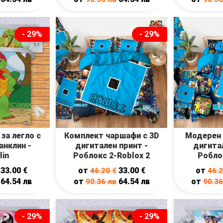
- 29%
- 29%
за легло с
Комплект чаршафи с 3D
Модерен 
анклин -
дигитален принт -
дигитал
lin
Роблокс 2-Roblox 2
Робло
33.00
€
от
33.00
€
от
46.20
€
46.
64.54
лв
от
64.54
лв
от
90.36
лв
90.3
- 29%
- 29%