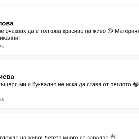
лова
не очаквах да е толкова красиво на живо 😍 Материят
никални!
ка
иева
дъщеря ми и буквално не иска да става от леглото 
ка
зглежда на живо! Детето много се зарадва 👌