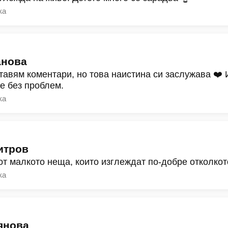
ка
анова
тавям коментари, но това наистина си заслужава ❤️
ре без проблем.
ка
итров
от малкото неща, които изглеждат по-добре отколкот
ка
янова