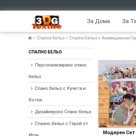
За Дома
За Т
»
»
Спално бельо
Спално Бельо с Анимационни Ге
СПАЛНО БЕЛЬО
Персонализирано спано
бельо
Спано бельо с Кучета и
Котки
Дизайнерско Спано бельо
Спално бельо с Герой от
Модерен Сет
Игри