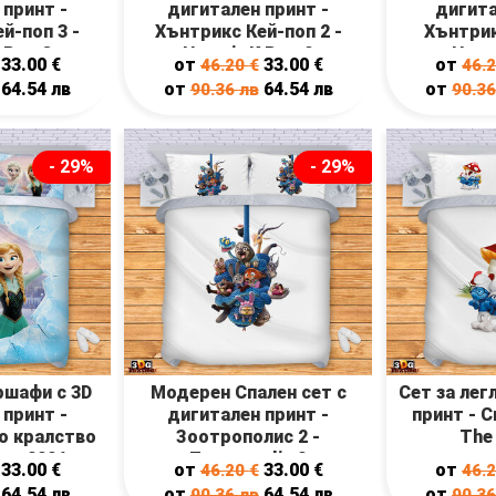
 принт -
дигитален принт -
дигита
й-поп 3 -
Хънтрикс Кей-поп 2 -
Хънтрик
 Pop 3
Huntrix K Pop 2
Hunt
33.00
€
от
33.00
€
от
46.20
€
46.
64.54
лв
от
64.54
лв
от
90.36
лв
90.3
- 29%
- 29%
ршафи с 3D
Модерен Спален сет с
Сет за лег
 принт -
дигитален принт -
принт - 
о кралство
Зоотрополис 2 -
The
zen 2026
Zootropolis 2
33.00
€
от
33.00
€
от
46.20
€
46.
64.54
лв
от
64.54
лв
от
90.36
лв
90.3