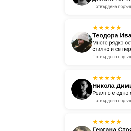
Потвърдена поръч
★★★★★
Теодора Ив
Много рядко ос
стилно и се пе
Потвърдена поръч
★★★★★
Никола Дим
Реално е едно 
Потвърдена поръч
★★★★★
Гергана Сто