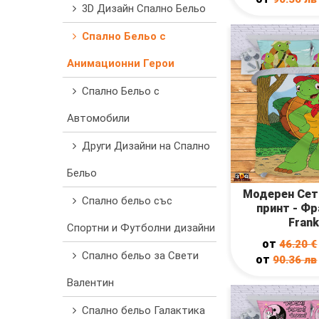
3D Дизайн Спално Бельо
Спално Бельо с
Анимационни Герои
Спално Бельо с
Автомобили
Други Дизайни на Спално
Бельо
Модерен Сет 
Спално бельо със
принт - Фр
Frank
Спортни и Футболни дизайни
от
46.20
€
Спално бельо за Свети
от
90.36
лв
Валентин
Спално бельо Галактика