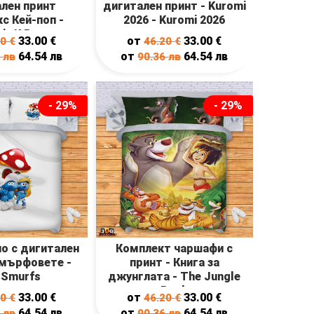
лен принт
дигитален принт - Kuromi
с Кей-поп -
2026 - Kuromi 2026
rix K Pop
33.00
€
от
33.00
€
20
€
46.20
€
64.54
лв
от
64.54
лв
6
лв
90.36
лв
- 29%
- 29%
ло с дигитален
Комплект чаршафи с
Смърфовете -
принт - Книга за
 Smurfs
джунглата - The Jungle
Book
33.00
€
от
33.00
€
20
€
46.20
€
64.54
лв
от
64.54
лв
6
лв
90.36
лв