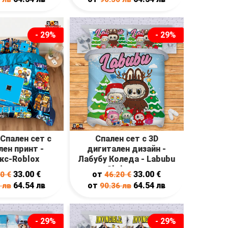
- 29%
- 29%
Спален сет с
Спален сет с 3D
ен принт -
дигитален дизайн -
кс-Roblox
Лабубу Коледа - Labubu
Christmas
33.00
€
от
33.00
€
20
€
46.20
€
64.54
лв
от
64.54
лв
6
лв
90.36
лв
- 29%
- 29%