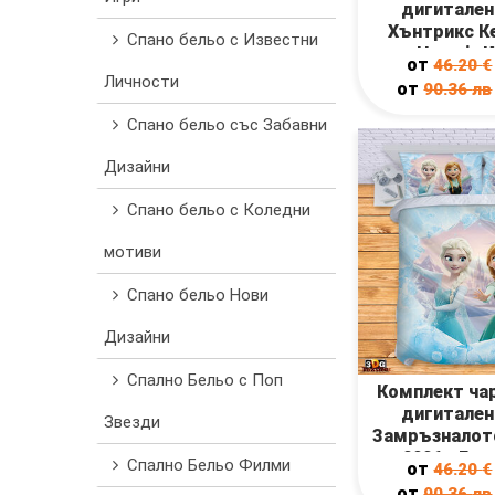
дигитален
Хънтрикс Ке
Спано бельо с Известни
Huntrix K
от
46.20
€
Личности
от
90.36
лв
Спано бельо със Забавни
Дизайни
Спано бельо с Коледни
мотиви
Спано бельо Нови
Дизайни
Спално Бельо с Поп
Комплект ча
дигитален
Звезди
Замръзналот
2026 - Fro
Спално Бельо Филми
от
46.20
€
от
90.36
лв