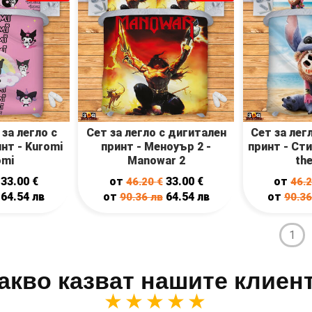
за легло с
Сет за легло с дигитален
Сет за лег
нт - Kuromi
принт - Меноуър 2 -
принт - Сти
omi
Manowar 2
th
33.00
€
от
33.00
€
от
46.20
€
46.
64.54
лв
от
64.54
лв
от
90.36
лв
90.3
1
акво казват нашите клиен
★★★★★