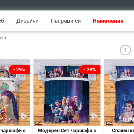
еб
Дизайни
Направи си
Намаление
рои
1
- 29%
- 29%
 чаршафи с
Модерен Сет чаршафи с
Спален к