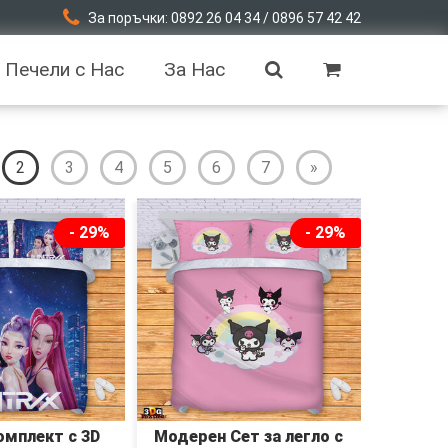
За поръчки: 0892 26 04 34 / 0896 57 42 42
Печели с Нас
За Нас
2
3
4
5
6
7
»
- 29%
- 29%
омплект с 3D
Модерен Сет за легло с