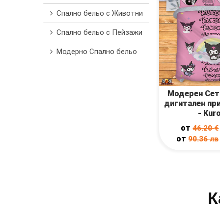
Спално бельо с Животни
Спално бельо с Пейзажи
Модерно Спално бельо
Модерен Сет 
дигитален при
- Kur
от
46.20
€
от
90.36
лв
К