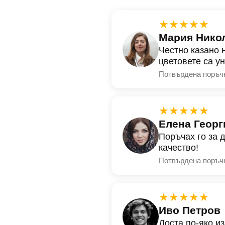
★★★★★
Мария Нико
Честно казано 
цветовете са у
Потвърдена поръч
★★★★★
Елена Георг
Поръчах го за 
качество!
Потвърдена поръч
★★★★★
Иво Петров
Доста по-яко и