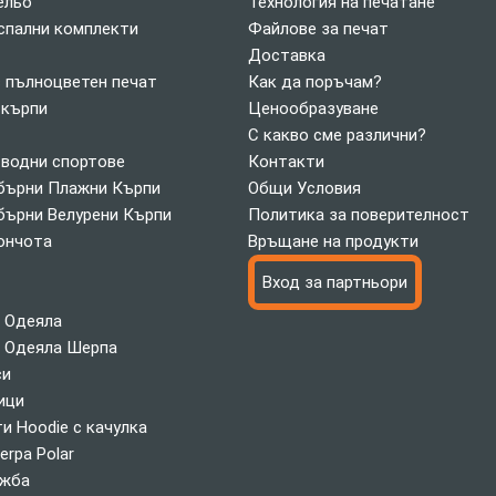
ельо
Технология на печатане
спални комплекти
Файлове за печат
Доставка
с пълноцветен печат
Как да поръчам?
 кърпи
Ценообразуване
С какво сме различни?
 водни спортове
Контакти
ърни Плажни Кърпи
Общи Условия
ърни Велурени Кърпи
Политика за поверителност
ончота
Връщане на продукти
Вход за партньори
 Одеяла
 Одеяла Шерпа
си
ици
и Hoodie с качулка
erpa Polar
ажба