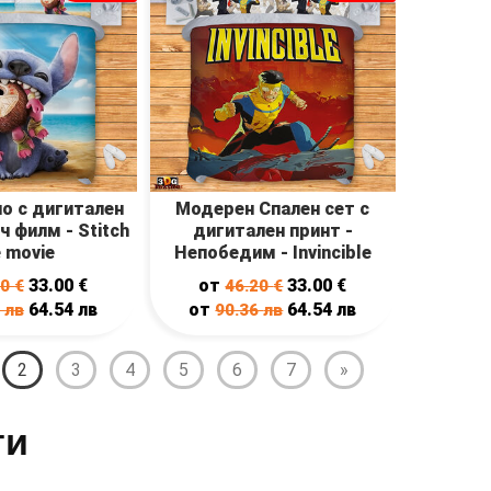
ло с дигитален
Модерен Спален сет с
ч филм - Stitch
дигитален принт -
e movie
Непобедим - Invincible
33.00
€
от
33.00
€
20
€
46.20
€
64.54
лв
от
64.54
лв
6
лв
90.36
лв
2
3
4
5
6
7
»
ти