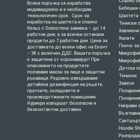
Спално б
Всяка поръчка се изработва
Бебешки 
индивидуално и е необходим
технологичен срок . Срок за
Шалтета
изработка на шалтета и спално
Тениски 
бельо с Олекотена завивка – до 14
Хавлиени
работни дни, а за всички останали
Халати
продукти до 7 работни дни. Цена за
Пончо за
доставката до всеки офис на Еконт
– 3€ с включен ДДС. Вашата поръчка
Микрофиб
е защитена от коронавирус! При
Микрофиб
опаковането на продуктите
Детски п
ползваме маски за лице и защитни
Тениски
ръкавици. Редовно извършваме
Завеси
детайлна дезинфекция на ръцете,
пратките, складовете и
Поларени
производстжените помещения.
Поларени
Куриери извършат безопасни и
Направи 
безконтактни доставки.
Възглавн
Суитшърт
Hoodie Sh
Разпрод