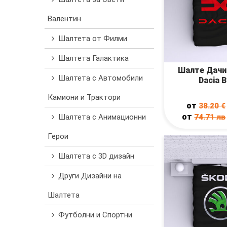
Валентин
Шалтета от Филми
Шалтета Галактика
Шалте Дачи
Шалтета с Автомобили
Dacia B
Камиони и Трактори
от
38.20
€
от
74.71
лв
Шалтета с Анимационни
Герои
Шалтета с 3D дизайн
Други Дизайни на
Шалтета
Футболни и Спортни