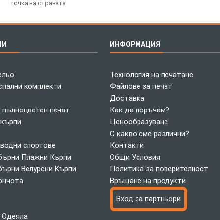
точка на страната
ИИ
ИНФОРМАЦИЯ
ельо
Технология на печатане
спални комплекти
Файлове за печат
Доставка
с пълноцветен печат
Как да поръчам?
 кърпи
Ценообразуване
С какво сме различни?
 водни спортове
Контакти
ърни Плажни Кърпи
Общи Условия
ърни Велурени Кърпи
Политика за поверителност
ончота
Връщане на продукти
Вход за партньори
 Одеяла