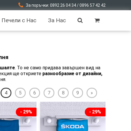
За поръчки: 0892 26 04 34 / 0896 57 42 42
Печели с Нас
За Нас
лня
шалте
. То не само придава завършен вид на
лекция ще откриете
разнообразие от дизайни,
ня.
4
5
6
7
8
9
»
- 29%
- 29%