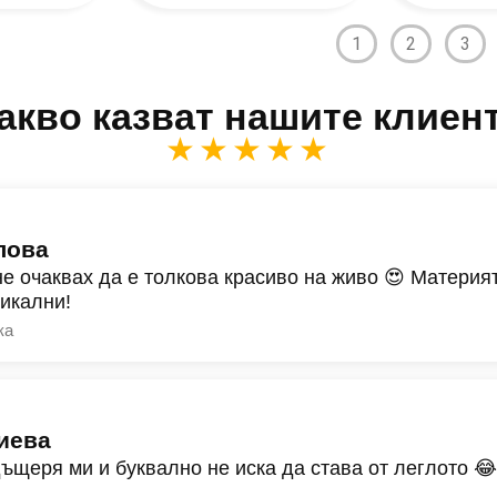
1
2
3
акво казват нашите клиен
★★★★★
лова
не очаквах да е толкова красиво на живо 😍 Материят
никални!
ка
иева
дъщеря ми и буквално не иска да става от леглото 