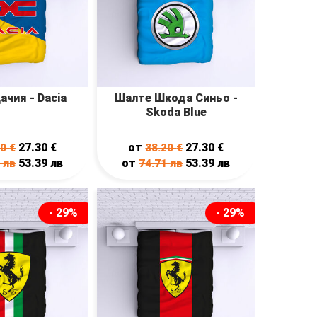
чия - Dacia
Шалте Шкода Синьо -
Skoda Blue
27.30
€
от
27.30
€
20
€
38.20
€
53.39
лв
от
53.39
лв
1
лв
74.71
лв
- 29%
- 29%