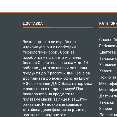
ДОСТАВКА
КАТЕГОР
Спално б
Всяка поръчка се изработва
Бебешки 
индивидуално и е необходим
технологичен срок . Срок за
Шалтета
изработка на шалтета и спално
Тениски 
бельо с Олекотена завивка – до 14
Хавлиени
работни дни, а за всички останали
Халати
продукти до 7 работни дни. Цена за
Пончо за
доставката до всеки офис на Еконт
– 3€ с включен ДДС. Вашата поръчка
Микрофиб
е защитена от коронавирус! При
Микрофиб
опаковането на продуктите
Детски п
ползваме маски за лице и защитни
Тениски
ръкавици. Редовно извършваме
Завеси
детайлна дезинфекция на ръцете,
пратките, складовете и
Поларени