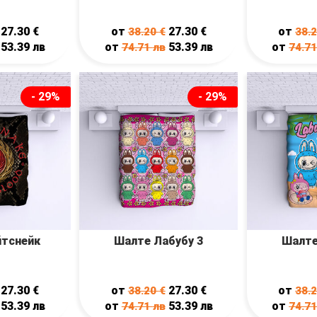
27.30
€
от
27.30
€
от
38.20
€
38.
53.39
лв
от
53.39
лв
от
74.71
лв
74.7
- 29%
- 29%
йтснейк
Шалте Лабубу 3
Шалте
27.30
€
от
27.30
€
от
38.20
€
38.
53.39
лв
от
53.39
лв
от
74.71
лв
74.7