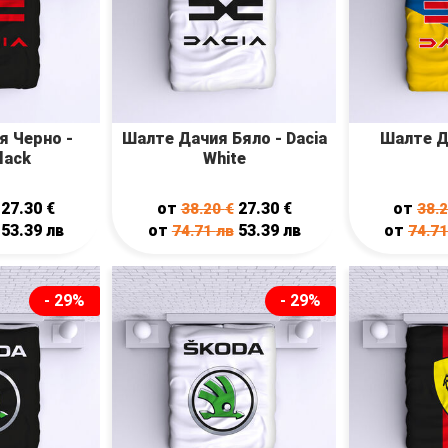
я Черно -
Шалте Дачия Бяло - Dacia
Шалте Да
lack
White
27.30
€
от
27.30
€
от
38.20
€
38.
53.39
лв
от
53.39
лв
от
74.71
лв
74.7
- 29%
- 29%