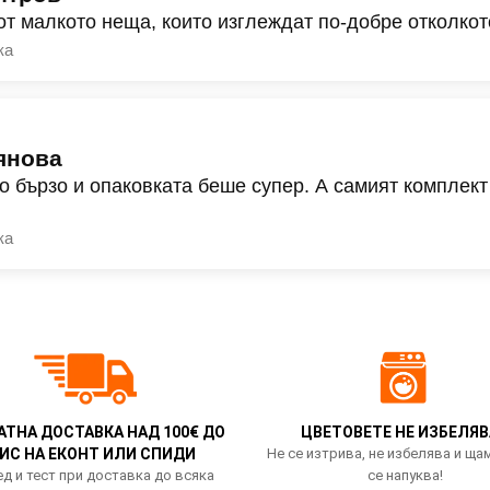
от малкото неща, които изглеждат по-добре отколкот
ка
янова
о бързо и опаковката беше супер. А самият комплект
ка
АТНА ДОСТАВКА НАД 100€ ДО
ЦВЕТОВЕТЕ НЕ ИЗБЕЛЯВ
ИС НА ЕКОНТ ИЛИ СПИДИ
Не се изтрива, не избелява и ща
д и тест при доставка до всяка
се напуква!