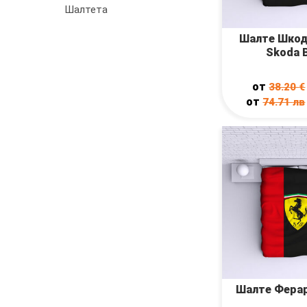
Шалтета
Шалте Шкод
Skoda 
от
38.20
€
от
74.71
лв
Шалте Ферари