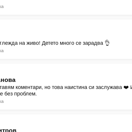
ка
зглежда на живо! Детето много се зарадва 👌
ка
анова
тавям коментари, но това наистина си заслужава ❤️
ре без проблем.
ка
итров