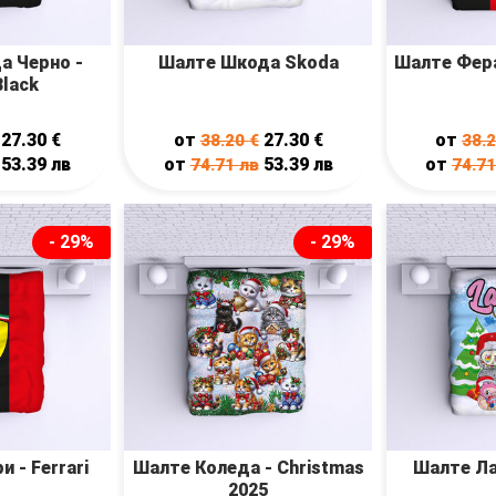
а Черно -
Шалте Шкода Skoda
Шалте Ферар
Black
27.30
€
от
27.30
€
от
38.20
€
38.
53.39
лв
от
53.39
лв
от
74.71
лв
74.7
- 29%
- 29%
 - Ferrari
Шалте Коледа - Christmas
Шалте Ла
2025