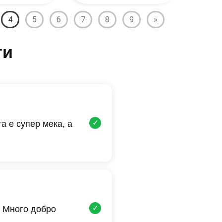
4
5
6
7
8
9
»
ти
✓
а е супер мека, а
✓
 Много добро