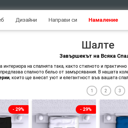
еб
Дизайни
Направи си
Намаление
Шалте
Завършекът на Всяка Спа
 интериора на спалнята така, както стилното и практично
и предпазва спалното бельо от замърсявания. В нашата ко
ерии
, които ще внесат уют и елегантност във вашата спал
1
2
3
- 29%
- 29%