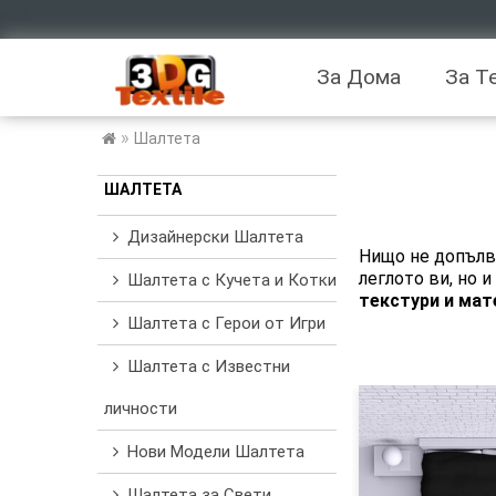
За Дома
За Т
»
Шалтета
ШАЛТЕТА
Дизайнерски Шалтета
Нищо не допълва
леглото ви, но 
Шалтета с Кучета и Котки
текстури и мат
Шалтета с Герои от Игри
Шалтета с Известни
личности
Нови Модели Шалтета
Шалтета за Свети