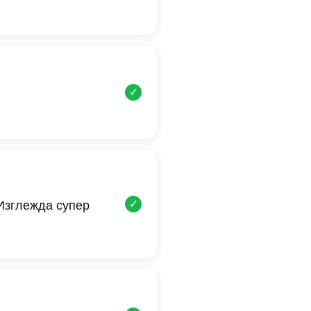
✓
✓
 Изглежда супер