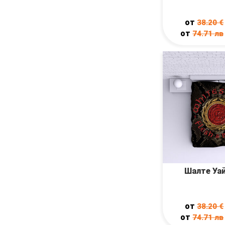
от
38.20
€
от
74.71
лв
Шалте Уа
от
38.20
€
от
74.71
лв