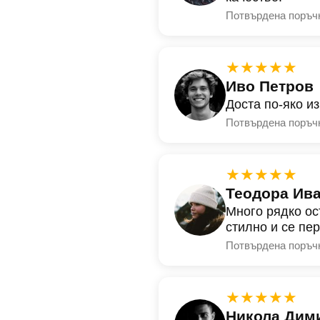
Потвърдена поръч
★★★★★
Иво Петров
Доста по-яко и
Потвърдена поръч
★★★★★
Теодора Ив
Много рядко ос
стилно и се пе
Потвърдена поръч
★★★★★
Никола Дим