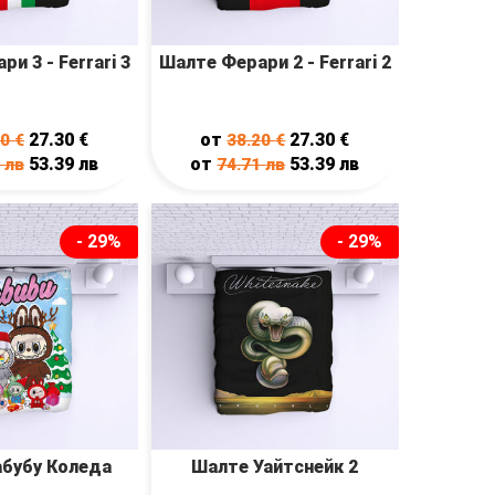
и 3 - Ferrari 3
Шалте Ферари 2 - Ferrari 2
27.30
€
от
27.30
€
20
€
38.20
€
53.39
лв
от
53.39
лв
1
лв
74.71
лв
- 29%
- 29%
бубу Коледа
Шалте Уайтснейк 2