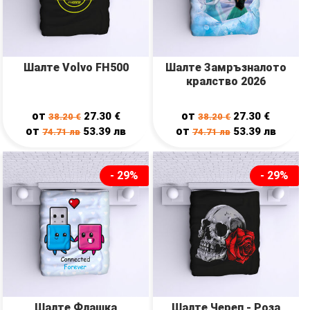
Шалте Volvo FH500
Шалте Замръзналото
кралство 2026
от
от
27.30
€
27.30
€
38.20
€
38.20
€
от
от
53.39
лв
53.39
лв
74.71
лв
74.71
лв
- 29%
- 29%
Шалте Флашка
Шалте Череп - Роза