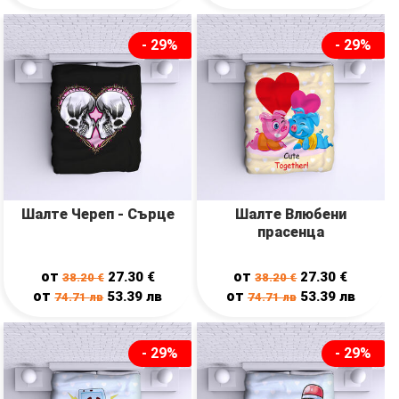
- 29%
- 29%
Шалте Череп - Сърце
Шалте Влюбени
прасенца
от
от
27.30
€
27.30
€
38.20
€
38.20
€
от
от
53.39
лв
53.39
лв
74.71
лв
74.71
лв
- 29%
- 29%