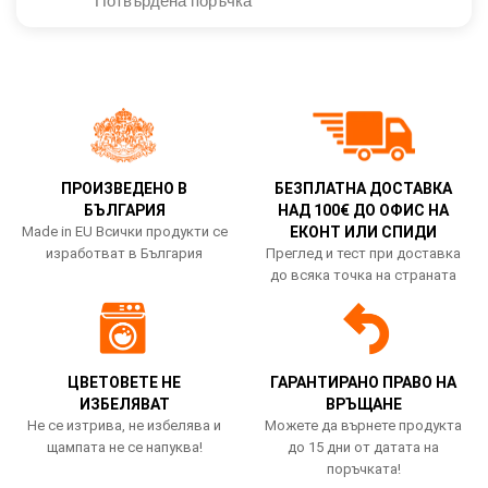
Потвърдена поръчка
ПРОИЗВЕДЕНО В
БЕЗПЛАТНА ДОСТАВКА
БЪЛГАРИЯ
НАД 100€ ДО ОФИС НА
Made in EU Всички продукти се
ЕКОНТ ИЛИ СПИДИ
изработват в България
Преглед и тест при доставка
до всяка точка на страната
ЦВЕТОВЕТЕ НЕ
ГАРАНТИРАНО ПРАВО НА
ИЗБЕЛЯВАТ
ВРЪЩАНЕ
Не се изтрива, не избелява и
Можете да върнете продукта
щампата не се напуква!
до 15 дни от датата на
поръчката!