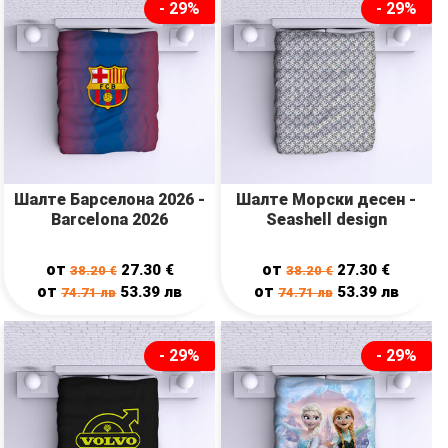
- 29%
- 29%
Шалте Барселона 2026 -
Шалте Морски десен -
Barcelona 2026
Seashell design
от
от
27.30
€
27.30
€
38.20
€
38.20
€
от
от
53.39
лв
53.39
лв
74.71
лв
74.71
лв
- 29%
- 29%