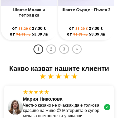
Шалте Молив и
Шалте Сърце - Пъзел 2
тетрадка
от
от
27.30
€
27.30
€
38.20
€
38.20
€
от
от
53.39
лв
53.39
лв
74.71
лв
74.71
лв
1
2
3
»
Какво казват нашите клиенти
★★★★★
★★★★★
Мария Николова
Честно казано не очаквах да е толкова
✓
красиво на живо 😍 Материята е супер
мека, а цветовете са уникални!