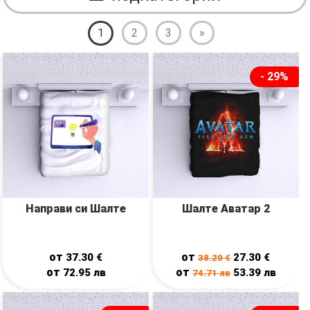
1
2
3
»
- 29%
Направи си Шалте
Шалте Аватар 2
от
от
37.30
€
27.30
€
38.20
€
от
от
72.95
лв
53.39
лв
74.71
лв