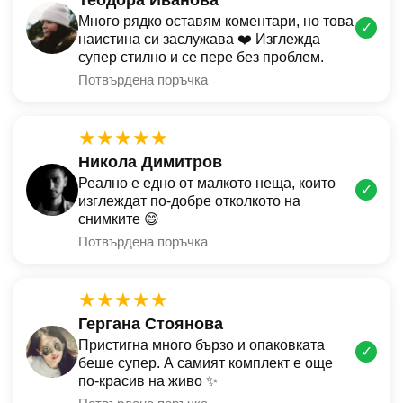
Много рядко оставям коментари, но това
✓
наистина си заслужава ❤️ Изглежда
супер стилно и се пере без проблем.
Потвърдена поръчка
★★★★★
Никола Димитров
Реално е едно от малкото неща, които
✓
изглеждат по-добре отколкото на
снимките 😄
Потвърдена поръчка
★★★★★
Гергана Стоянова
Пристигна много бързо и опаковката
✓
беше супер. А самият комплект е още
по-красив на живо ✨