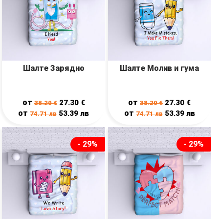
Шалте Зарядно
Шалте Молив и гума
от
от
27.30
€
27.30
€
38.20
€
38.20
€
от
от
53.39
лв
53.39
лв
74.71
лв
74.71
лв
- 29%
- 29%