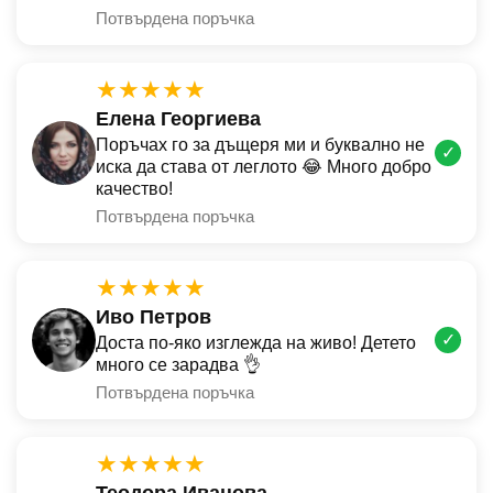
Потвърдена поръчка
★★★★★
Елена Георгиева
Поръчах го за дъщеря ми и буквално не
✓
иска да става от леглото 😂 Много добро
качество!
Потвърдена поръчка
★★★★★
Иво Петров
✓
Доста по-яко изглежда на живо! Детето
много се зарадва 👌
Потвърдена поръчка
★★★★★
Теодора Иванова