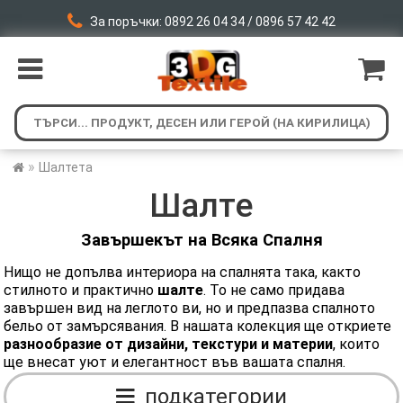
За поръчки: 0892 26 04 34 / 0896 57 42 42
»
Шалтета
Шалте
Завършекът на Всяка Спалня
Нищо не допълва интериора на спалнята така, както
стилното и практично
шалте
. То не само придава
завършен вид на леглото ви, но и предпазва спалното
бельо от замърсявания. В нашата колекция ще откриете
разнообразие от дизайни, текстури и материи
, които
ще внесат уют и елегантност във вашата спалня.
подкатегории