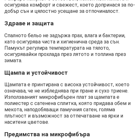
осигурява комфорт и свежест, което допринася за по-
добър сън и цялостно усещане за отпочиналост.
Здраве и защита
Спалното бельо не задържа прах, влага и бактерии,
като осигурява чиста и хигиенична среда за сън.
Памукът регулира температурата на тялото,
осигурявайки прохлада през лятото и топлина през
зимата.
Щампа и устойчивост
Щампата е принтирана с висока устойчивост, което
означава, че не избледнява при пране и сухо триене.
Използваният микрофибърен плат за щампата е
полиестер с сатенена сплитка, която придава обем и
мекота, наподобяващи памучния сатен, голяма
плътност и възможност за отпечатване на ярки и
наситени цветове.
Предимства на микрофибъра