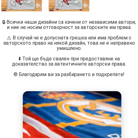
🔒 Всички наши дизайни са качени от независими автори,
и ние не носим отговорност за авторските им права.
⚠️ В случай че е допусната грешка или има проблем с
авторското право на някой дизайн, това не е направено
умишлено.
⬇️ Той ще бъде свален при предоставяне на
доказателство за автентичните авторски права.
©️ Благодарим ви за разбирането и подкрепата!