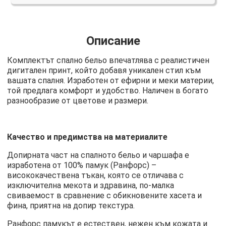
Описание
Комплектът спално бельо впечатлява с реалистичен
дигитален принт, който добавя уникален стил към
вашата спалня. Изработен от ефирни и меки материи,
той предлага комфорт и удобство. Наличен в богато
разнообразие от цветове и размери.
Качество и предимства на материалите
Допирната част на спалното бельо и чаршафа е
изработена от 100% памук (Ранфорс) –
висококачествена тъкан, която се отличава с
изключителна мекота и здравина, по-малка
свиваемост в сравнение с обикновените хасета и
фина, приятна на допир текстура.
Ранфорс памукът е естествен, нежен към кожата и