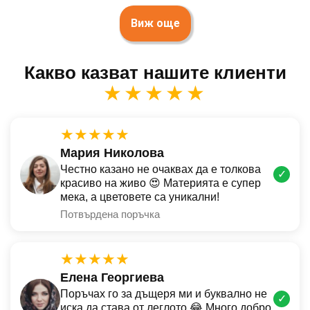
Виж още
Какво казват нашите клиенти
★★★★★
★★★★★
Мария Николова
Честно казано не очаквах да е толкова
✓
красиво на живо 😍 Материята е супер
мека, а цветовете са уникални!
Потвърдена поръчка
★★★★★
Елена Георгиева
Поръчах го за дъщеря ми и буквално не
✓
иска да става от леглото 😂 Много добро