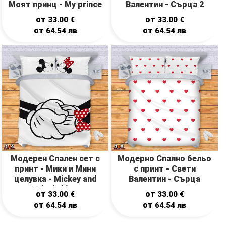
Моят принц - My prince
Валентин - Сърца 2
от
от
33.00
€
33.00
€
от
от
64.54
лв
64.54
лв
Модерен Спален сет с
Модерно Спално бельо
принт - Мики и Мини
с принт - Свети
целувка - Mickey and
Валентин - Сърца
Minnie kiss
от
от
33.00
€
33.00
€
от
от
64.54
лв
64.54
лв