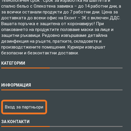
технологичен срок . Срок за изработка на шалтета и
спално бельо с Олекотена завивка – до 14 работни дни, а
за всички останали продукти до 7 работни дни. Цена за
доставката до всеки офис на Еконт – 3€ с включен ДДС.
Вашата поръчка е защитена от коронавирус! При
опаковането на продуктите ползваме маски за лице и
защитни ръкавици. Редовно извършваме детайлна
дезинфекция на ръцете, пратките, складовете и
производстжените помещения. Куриери извършат
безопасни и безконтактни доставки.
КАТЕГОРИИ
Спално бельо
ИНФОРМАЦИЯ
Бебешки спални комплекти
Шалтета
Тениски с пълноцветен печат
Технология на печатане
Вход за партньори
Хавлиени кърпи
Файлове за печат
Халати
Доставка
ЗА КОНТАКТИ
Пончо за водни спортове
Как да поръчам?
Микрофибърни Плажни Кърпи