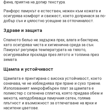
фина, приятна на допир текстура.
Ранфорс памукът е естествен, нежен към кожата и
осигурява комфорт и свежест, което допринася за по-
добър сън и цялостно усещане за отпочиналост.
Здраве и защита
Спалното бельо не задържа прах, влага и бактерии,
като осигурява чиста и хигиенична среда за сън.
Памукът регулира температурата на тялото,
осигурявайки прохлада през лятото и топлина през
зимата.
Щампа и устойчивост
Щампата е принтирана с висока устойчивост, което
означава, че не избледнява при пране и сухо триене.
Използваният микрофибърен плат за щампата е
полиестер с сатенена сплитка, която придава обем и
мекота, наподобяващи памучния сатен, голяма
плътност и възможност за отпечатване на ярки и
наситени цветове.