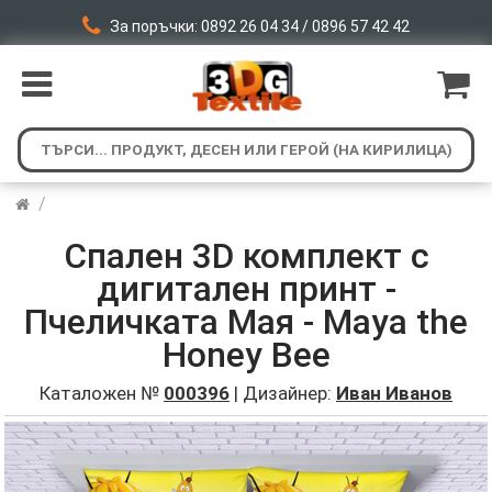
За поръчки: 0892 26 04 34 / 0896 57 42 42
/
Спален 3D комплект с
дигитален принт -
Пчеличката Мая - Maya the
Honey Bee
Каталожен №
000396
| Дизайнер:
Иван Иванов