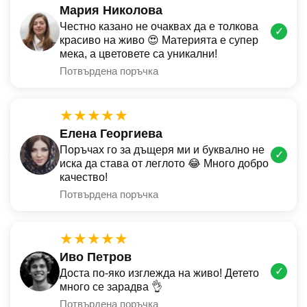
Мария Николова
Честно казано не очаквах да е толкова
✓
красиво на живо 😍 Материята е супер
мека, а цветовете са уникални!
Потвърдена поръчка
★★★★★
Елена Георгиева
Поръчах го за дъщеря ми и буквално не
✓
иска да става от леглото 😂 Много добро
качество!
Потвърдена поръчка
★★★★★
Иво Петров
✓
Доста по-яко изглежда на живо! Детето
много се зарадва 👌
Потвърдена поръчка