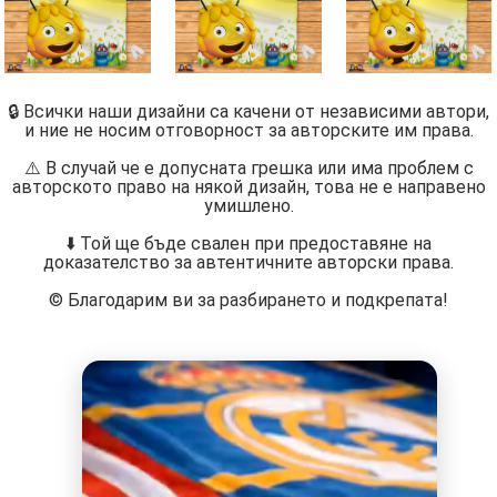
🔒 Всички наши дизайни са качени от независими автори,
и ние не носим отговорност за авторските им права.
⚠️ В случай че е допусната грешка или има проблем с
авторското право на някой дизайн, това не е направено
умишлено.
⬇️ Той ще бъде свален при предоставяне на
доказателство за автентичните авторски права.
©️ Благодарим ви за разбирането и подкрепата!