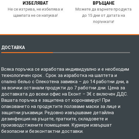
ИЗБЕЛЯВАТ
ВРЪЩАНЕ
Не се изтрива, не избелява и
Можете да върнете продукта
щампата не се напуква!
до 15 дни от датата на
поръчката!
ДОСТАВКА
Всяка поръчка се изработва индивидуално и е необходим
технологичен срок . Срок за изработка на шалтета и
спално бельо с Олекотена завивка – до 14 работни дни, а
за всички останали продукти до 7 работни дни. Цена за
доставката до всеки офис на Еконт – 3€ с включен ДДС.
Вашата поръчка е защитена от коронавирус! При
опаковането на продуктите ползваме маски за лице и
защитни ръкавици. Редовно извършваме детайлна
дезинфекция на ръцете, пратките, складовете и
производстжените помещения. Куриери извършат
безопасни и безконтактни доставки.