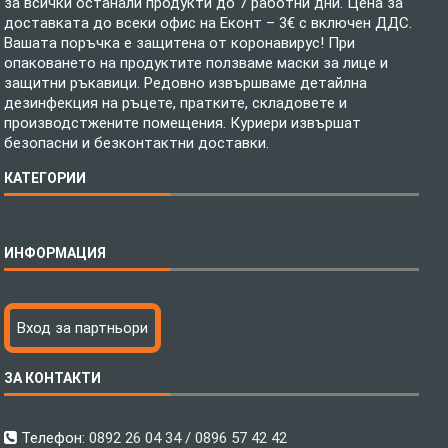
за всички останали продукти до 7 работни дни. Цена за
доставката до всеки офис на Еконт – 3€ с включен ДДС.
Вашата поръчка е защитена от коронавирус! При
опаковането на продуктите ползваме маски за лице и
защитни ръкавици. Редовно извършваме детайлна
дезинфекция на ръцете, пратките, складовете и
производстжените помещения. Куриери извършат
безопасни и безконтактни доставки.
КАТЕГОРИИ
Спално бельо
ИНФОРМАЦИЯ
Бебешки спални комплекти
Шалтета
Тениски с пълноцветен печат
Технология на печатане
Вход за партньори
Хавлиени кърпи
Файлове за печат
Халати
Доставка
ЗА КОНТАКТИ
Пончо за водни спортове
Как да поръчам?
Микрофибърни Плажни Кърпи
Ценообразуване
Микрофибърни Велурени Кърпи
С какво сме различни?
Телефон:
0892 26 04 34 / 0896 57 42 42