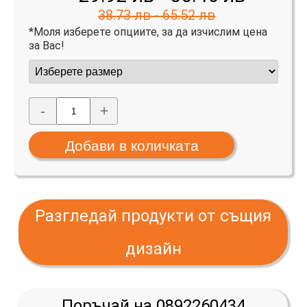
38.73 лв - 65.52 лв
*Моля изберете опциите, за да изчислим цена
за Вас!
-
+
Разгледай продукти от същия
дизайн
Поръчай на 0892260434