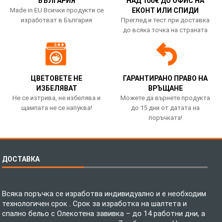
БЪЛГАРИЯ
НАД 100€ ДО ОФИС НА
Made in EU Всички продукти се
ЕКОНТ ИЛИ СПИДИ
изработват в България
Преглед и тест при доставка
до всяка точка на страната
ЦВЕТОВЕТЕ НЕ
ГАРАНТИРАНО ПРАВО НА
ИЗБЕЛЯВАТ
ВРЪЩАНЕ
Не се изтрива, не избелява и
Можете да върнете продукта
щампата не се напуква!
до 15 дни от датата на
поръчката!
ДОСТАВКА
Всяка поръчка се изработва индивидуално и е необходим
технологичен срок . Срок за изработка на шалтета и
спално бельо с Олекотена завивка – до 14 работни дни, а