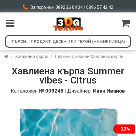
За поръчки: 0892 26 04 34 / 0896 57 42 42
/
/
Хавлиени кърпи
Плажни Дизайни Хавлиени кърпи
Хавлиена кърпа Summer
vibes - Citrus
Каталожен №
008248
| Дизайнер:
Иван Иванов
- 23%