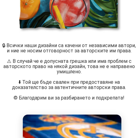
🔒 Всички наши дизайни са качени от независими автори,
и ние не носим отговорност за авторските им права.
⚠️ В случай че е допусната грешка или има проблем с
авторското право на някой дизайн, това не е направено
умишлено.
⬇️ Той ще бъде свален при предоставяне на
доказателство за автентичните авторски права.
©️ Благодарим ви за разбирането и подкрепата!