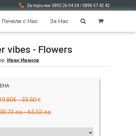
За поръчки: 0892 26 04 34 / 0896 57 42 42
Печели с Нас
За Нас
vibes - Flowers
ер:
Иван Иванов
ЦЕНА
19.80€ - 33.50
€
38.73 лв - 65.52 лв