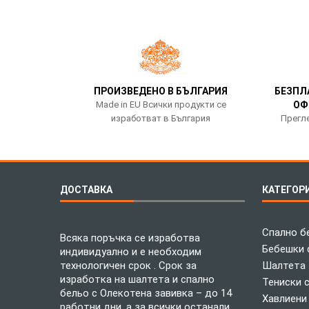
ПРОИЗВЕДЕНО В БЪЛГАРИЯ
БЕЗПЛ
Made in EU Всички продукти се
ОФ
изработват в България
Прегле
ДОСТАВКА
КАТЕГОР
Спално б
Всяка поръчка се изработва
Бебешки 
индивидуално и е необходим
технологичен срок . Срок за
Шалтета
изработка на шалтета и спално
Тениски 
бельо с Олекотена завивка – до 14
Хавлиени
работни дни, а за всички останали