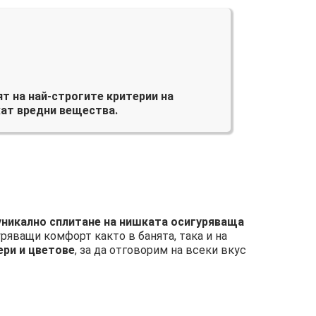
т на най-строгите критерии на
ат вредни вещества.
 уникално сплитане на нишката осигуряваща
уряващи комфорт както в банята, така и на
ери и цветове
, за да отговорим на всеки вкус