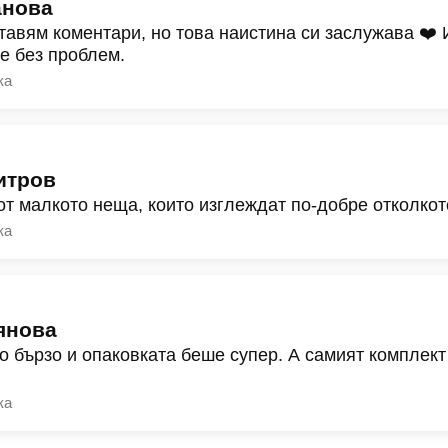
анова
тавям коментари, но това наистина си заслужава ❤️
ре без проблем.
ка
итров
от малкото неща, които изглеждат по-добре отколкот
ка
янова
о бързо и опаковката беше супер. А самият комплект
ка