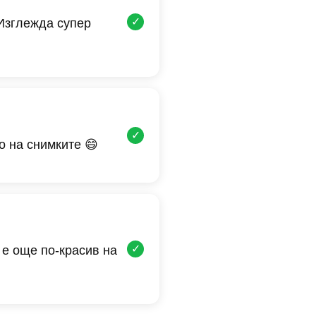
✓
 Изглежда супер
✓
о на снимките 😄
✓
 е още по-красив на