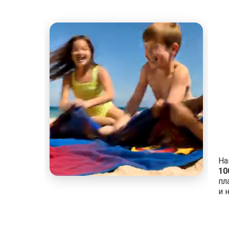
На
10
пл
и 