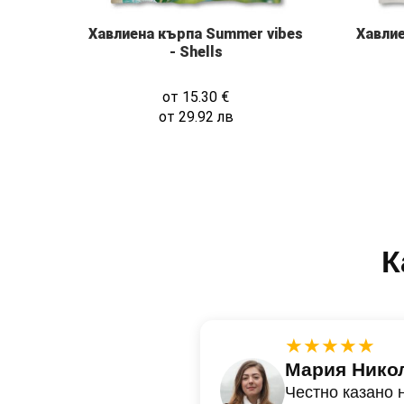
Хавлиена кърпа Summer vibes
Хавлие
- Shells
от
15.30
€
от
29.92
лв
К
★★★★★
Мария Нико
Честно казано 