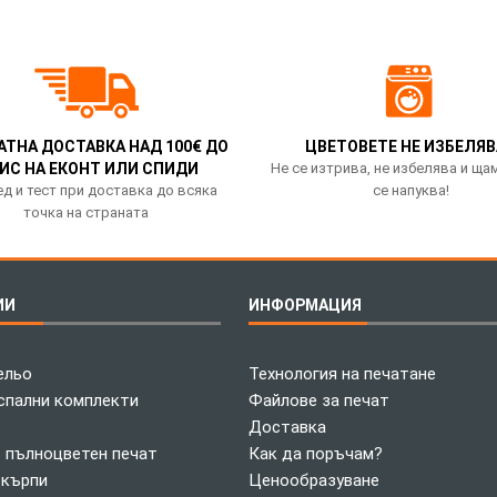
АТНА ДОСТАВКА НАД 100€ ДО
ЦВЕТОВЕТЕ НЕ ИЗБЕЛЯВ
ИС НА ЕКОНТ ИЛИ СПИДИ
Не се изтрива, не избелява и ща
д и тест при доставка до всяка
се напуква!
точка на страната
ИИ
ИНФОРМАЦИЯ
ельо
Технология на печатане
спални комплекти
Файлове за печат
Доставка
с пълноцветен печат
Как да поръчам?
 кърпи
Ценообразуване