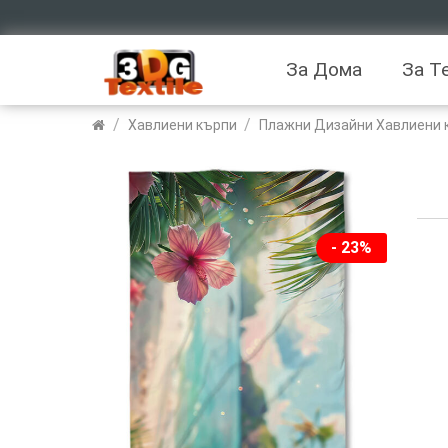
За Дома
За Т
/
/
Хавлиени кърпи
Плажни Дизайни Хавлиени 
- 23%