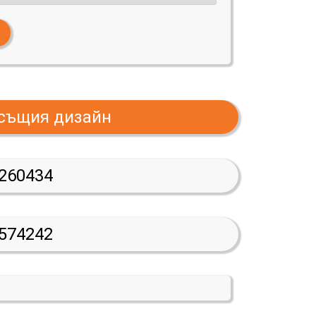
 същия дизайн
260434
574242