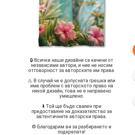
🔒 Всички наши дизайни са качени от
независими автори, и ние не носим
отговорност за авторските им права.
⚠️ В случай че е допусната грешка или
има проблем с авторското право на
някой дизайн, това не е направено
умишлено.
⬇️ Той ще бъде свален при
предоставяне на доказателство за
автентичните авторски права.
©️ Благодарим ви за разбирането и
подкрепата!