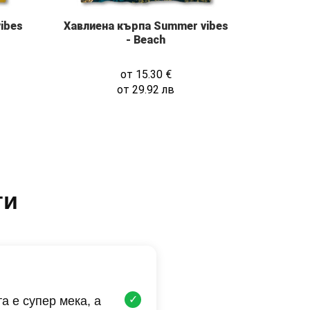
ibes
Хавлиена кърпа Summer vibes
- Beach
от
15.30
€
от
29.92
лв
ти
✓
а е супер мека, а