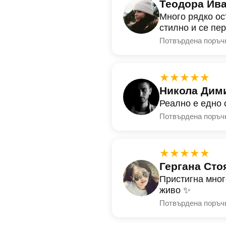
Теодора Ив
Много рядко ос
стилно и се пе
Потвърдена поръч
★★★★★
Никола Дим
Реално е едно 
Потвърдена поръч
★★★★★
Гергана Сто
Пристигна мног
живо ✨
Потвърдена поръч