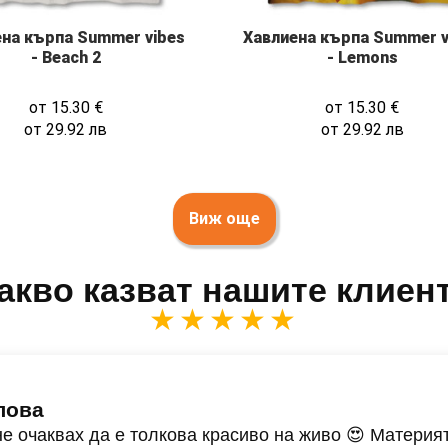
на кърпа Summer vibes
Хавлиена кърпа Summer v
- Beach 2
- Lemons
от
15.30
€
от
15.30
€
от
29.92
лв
от
29.92
лв
Виж още
акво казват нашите клиен
★★★★★
лова
не очаквах да е толкова красиво на живо 😍 Материят