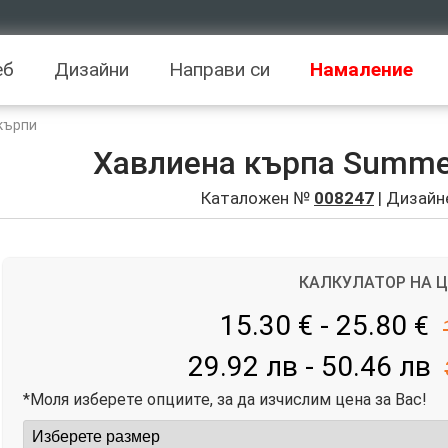
еб
Дизайни
Направи си
Намаление
кърпи
Хавлиена кърпа Summer 
Каталожен №
008247
| Дизайн
КАЛКУЛАТОР НА 
15.30 € - 25.80
€
29.92 лв - 50.46 лв
*Моля изберете опциите, за да изчислим цена за Вас!