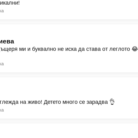
никални!
ка
иева
дъщеря ми и буквално не иска да става от леглото 
ка
зглежда на живо! Детето много се зарадва 👌
ка