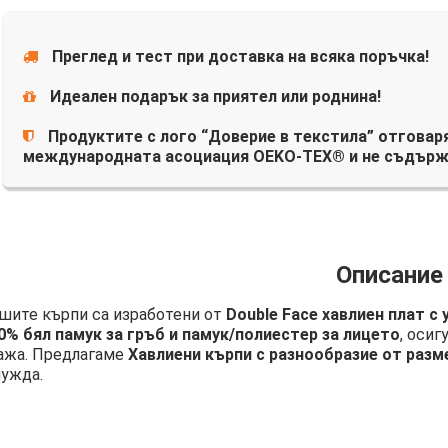
Преглед и тест при доставка на всяка поръчка!
Идеален подарък за приятел или роднина!
Продуктите с лого “Доверие в текстила” отговаря
международната асоциация OEKO-TEX® и не съдърж
Описание
шите кърпи са изработени от
Double Face хавлиен плат с
0% бял памук за гръб и памук/полиестер за лицето
, осиг
ажа. Предлагаме
Хавлиени кърпи с разнообразие от разм
нужда.