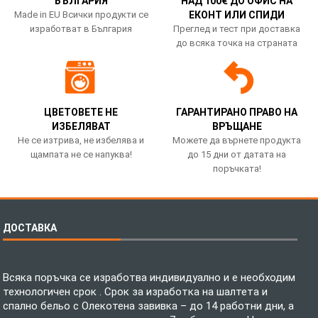
БЪЛГАРИЯ
НАД 100€ ДО ОФИС НА
Made in EU Всички продукти се
ЕКОНТ ИЛИ СПИДИ
изработват в България
Преглед и тест при доставка
до всяка точка на страната
ЦВЕТОВЕТЕ НЕ
ГАРАНТИРАНО ПРАВО НА
ИЗБЕЛЯВАТ
ВРЪЩАНЕ
Не се изтрива, не избелява и
Можете да върнете продукта
щампата не се напуква!
до 15 дни от датата на
поръчката!
ДОСТАВКА
Всяка поръчка се изработва индивидуално и е необходим
технологичен срок . Срок за изработка на шалтета и
спално бельо с Олекотена завивка – до 14 работни дни, а