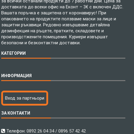
за всички останали продукти до 7 работни дни. Цена за
доставката до всеки офис на Еконт – 3€ с включен ДДС.
Вашата поръчка е защитена от коронавирус! При
опаковането на продуктите ползваме маски за лице и
защитни ръкавици. Редовно извършваме детайлна
дезинфекция на ръцете, пратките, складовете и
производстжените помещения. Куриери извършат
безопасни и безконтактни доставки.
КАТЕГОРИИ
Спално бельо
ИНФОРМАЦИЯ
Бебешки спални комплекти
Шалтета
Тениски с пълноцветен печат
Технология на печатане
Вход за партньори
Хавлиени кърпи
Файлове за печат
Халати
Доставка
ЗА КОНТАКТИ
Пончо за водни спортове
Как да поръчам?
Микрофибърни Плажни Кърпи
Ценообразуване
Микрофибърни Велурени Кърпи
С какво сме различни?
Телефон:
0892 26 04 34 / 0896 57 42 42