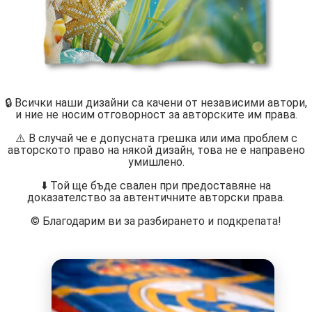
🔒 Всички наши дизайни са качени от независими автори,
и ние не носим отговорност за авторските им права.
⚠️ В случай че е допусната грешка или има проблем с
авторското право на някой дизайн, това не е направено
умишлено.
⬇️ Той ще бъде свален при предоставяне на
доказателство за автентичните авторски права.
©️ Благодарим ви за разбирането и подкрепата!