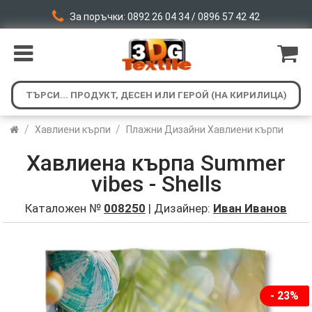
За поръчки: 0892 26 04 34 / 0896 57 42 42
/
/
Хавлиени кърпи
Плажни Дизайни Хавлиени кърпи
Хавлиена кърпа Summer
vibes - Shells
Каталожен №
008250
| Дизайнер:
Иван Иванов
- 23%