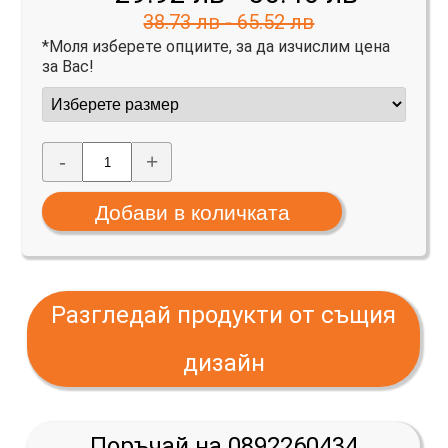
38.73 лв - 65.52 лв
*Моля изберете опциите, за да изчислим цена
за Вас!
-
+
Разгледай продукти от същия
дизайн
Поръчай на 0892260434