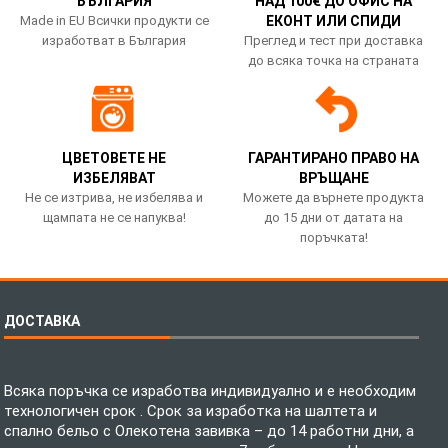
БЪЛГАРИЯ
НАД 100€ ДО ОФИС НА
Made in EU Всички продукти се
ЕКОНТ ИЛИ СПИДИ
изработват в България
Преглед и тест при доставка
до всяка точка на страната
ЦВЕТОВЕТЕ НЕ
ГАРАНТИРАНО ПРАВО НА
ИЗБЕЛЯВАТ
ВРЪЩАНЕ
Не се изтрива, не избелява и
Можете да върнете продукта
щампата не се напуква!
до 15 дни от датата на
поръчката!
ДОСТАВКА
Всяка поръчка се изработва индивидуално и е необходим
технологичен срок . Срок за изработка на шалтета и
спално бельо с Олекотена завивка – до 14 работни дни, а