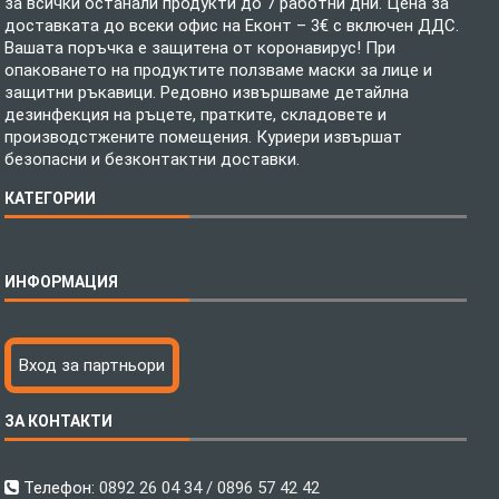
за всички останали продукти до 7 работни дни. Цена за
доставката до всеки офис на Еконт – 3€ с включен ДДС.
Вашата поръчка е защитена от коронавирус! При
опаковането на продуктите ползваме маски за лице и
защитни ръкавици. Редовно извършваме детайлна
дезинфекция на ръцете, пратките, складовете и
производстжените помещения. Куриери извършат
безопасни и безконтактни доставки.
КАТЕГОРИИ
Спално бельо
ИНФОРМАЦИЯ
Бебешки спални комплекти
Шалтета
Тениски с пълноцветен печат
Технология на печатане
Вход за партньори
Хавлиени кърпи
Файлове за печат
Халати
Доставка
ЗА КОНТАКТИ
Пончо за водни спортове
Как да поръчам?
Микрофибърни Плажни Кърпи
Ценообразуване
Микрофибърни Велурени Кърпи
С какво сме различни?
Телефон:
0892 26 04 34 / 0896 57 42 42