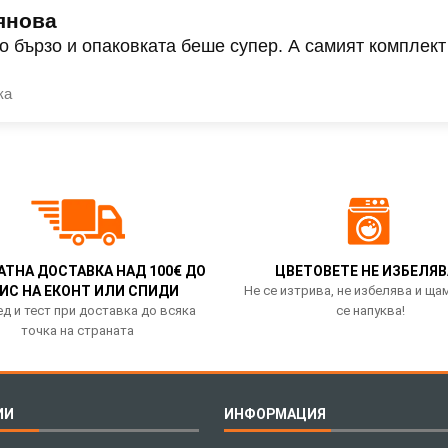
янова
о бързо и опаковката беше супер. А самият комплект
ка
АТНА ДОСТАВКА НАД 100€ ДО
ЦВЕТОВЕТЕ НЕ ИЗБЕЛЯВ
ИС НА ЕКОНТ ИЛИ СПИДИ
Не се изтрива, не избелява и ща
д и тест при доставка до всяка
се напуква!
точка на страната
ИИ
ИНФОРМАЦИЯ