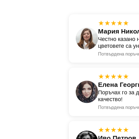
★★★★★
Мария Нико
Честно казано 
цветовете са у
Потвърдена поръч
★★★★★
Елена Георг
Поръчах го за 
качество!
Потвърдена поръч
★★★★★
Иво Петров