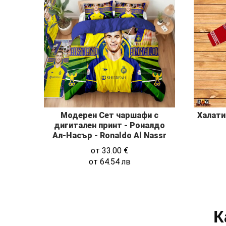
Модерен Сет чаршафи с
Халати
дигитален принт - Роналдо
Ал-Насър - Ronaldo Al Nassr
от
33.00
€
от
64.54
лв
К