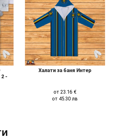
D
Халати за баня Интер
2 -
от
23.16
€
от
45.30
лв
ти