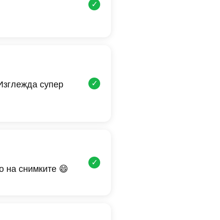
✓
✓
 Изглежда супер
✓
о на снимките 😄