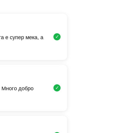
✓
а е супер мека, а
✓
 Много добро