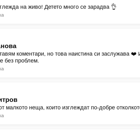
зглежда на живо! Детето много се зарадва 👌
ка
анова
тавям коментари, но това наистина си заслужава ❤️
ре без проблем.
ка
итров
от малкото неща, които изглеждат по-добре отколкот
ка