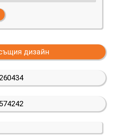
 същия дизайн
260434
574242