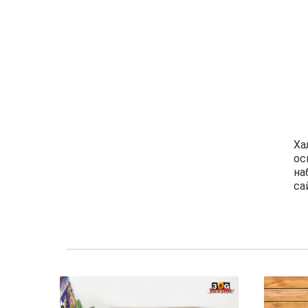
Ха
ос
на
са