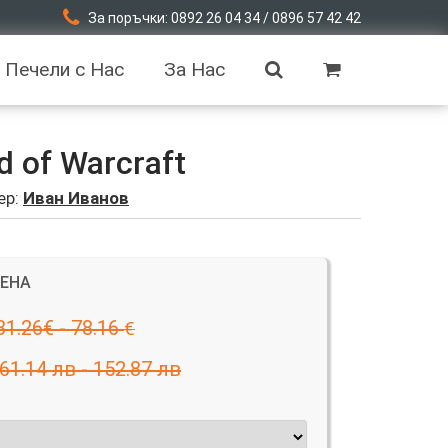
За поръчки: 0892 26 04 34 / 0896 57 42 42
Печели с Нас
За Нас
d of Warcraft
ер:
Иван Иванов
ЦЕНА
31.26€ - 78.16
€
61.14 лв - 152.87 лв