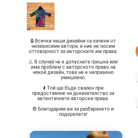
🔒 Всички наши дизайни са качени от
независими автори, и ние не носим
отговорност за авторските им права.
⚠️ В случай че е допусната грешка или
има проблем с авторското право на
някой дизайн, това не е направено
умишлено.
⬇️ Той ще бъде свален при
предоставяне на доказателство за
автентичните авторски права.
©️ Благодарим ви за разбирането и
подкрепата!