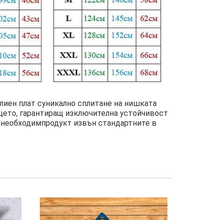
влиен плат суникално сплитане на нишката
ицето, гарантиращ изключителна устойчивост
 е необходимпродукт извън стандартните в