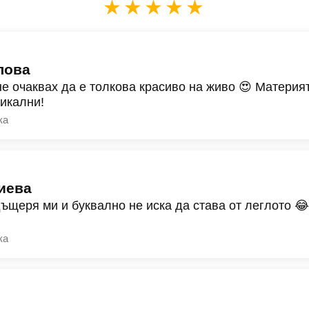
★★★★★
лова
не очаквах да е толкова красиво на живо 😍 Материят
никални!
ка
иева
дъщеря ми и буквално не иска да става от леглото 
ка