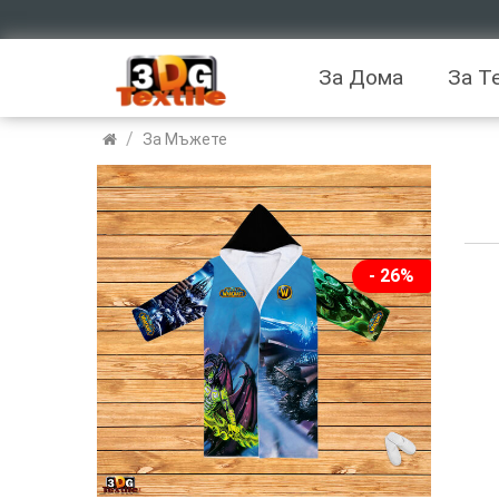
За Дома
За Т
/
За Мъжете
- 26%