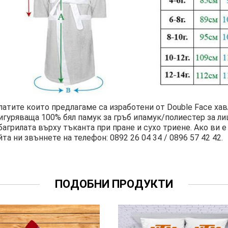
латите които предлагаме са изработени от Double Face ха
игуряваща 100% бял памук за гръб ипамук/полиестер за л
багрилата върху тъканта при пране и сухо триене. Ако ви
йта ни звъннете на телефон: 0892 26 04 34 / 0896 57 42 42.
ПОДОБНИ ПРОДУКТИ