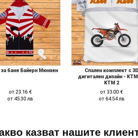
 за баня Байерн Мюнхен
Спален комплект с 3
дигитален дизайн - KTM 
KTM 2
от
23.16
€
от
33.00
€
от
45.30
лв
от
64.54
лв
акво казват нашите клиен