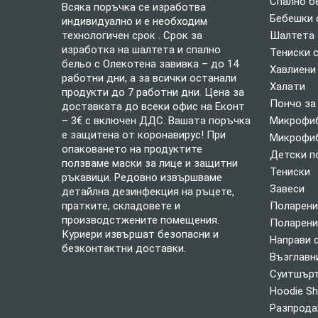
Спално б
Всяка поръчка се изработва
Бебешки 
индивидуално и е необходим
технологичен срок . Срок за
Шалтета
изработка на шалтета и спално
Тениски 
бельо с Олекотена завивка – до 14
Хавлиени
работни дни, а за всички останали
Халати
продукти до 7 работни дни. Цена за
Пончо за
доставката до всеки офис на Еконт
– 3€ с включен ДДС. Вашата поръчка
Микрофиб
е защитена от коронавирус! При
Микрофиб
опаковането на продуктите
Детски п
ползваме маски за лице и защитни
Тениски
ръкавици. Редовно извършваме
Завеси
детайлна дезинфекция на ръцете,
пратките, складовете и
Поларени
производстжените помещения.
Поларени
Куриери извършат безопасни и
Направи 
безконтактни доставки.
Възглавн
Суитшърт
Hoodie Sh
Разпрод