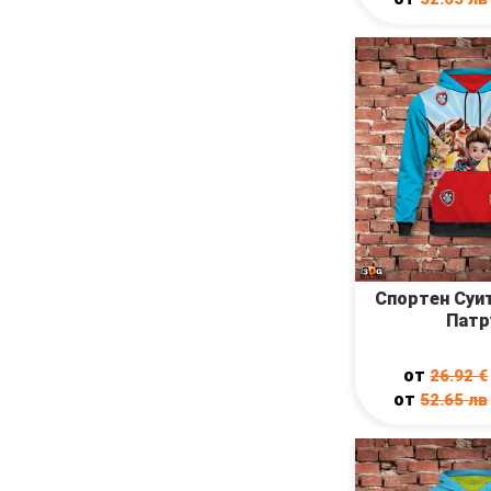
Спортен Суи
Патр
от
26.92
€
от
52.65
лв