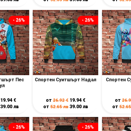
- 26%
- 26%
тшърт Пес
Спортен Суитшърт Надал
Спортен С
ул
19.94
€
от
19.94
€
от
26.92
€
26.
39.00
лв
от
39.00
лв
от
52.65
лв
52.6
- 26%
- 26%