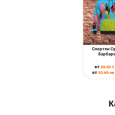
Спортен С
Барбар
от
26.92
€
от
52.65
лв
К