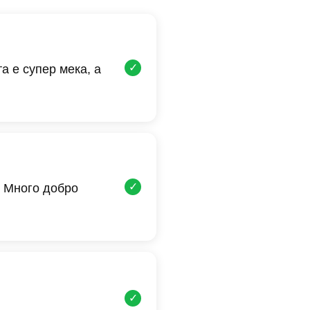
✓
а е супер мека, а
✓
 Много добро
✓