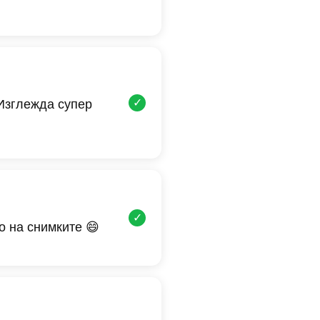
✓
 Изглежда супер
✓
о на снимките 😄