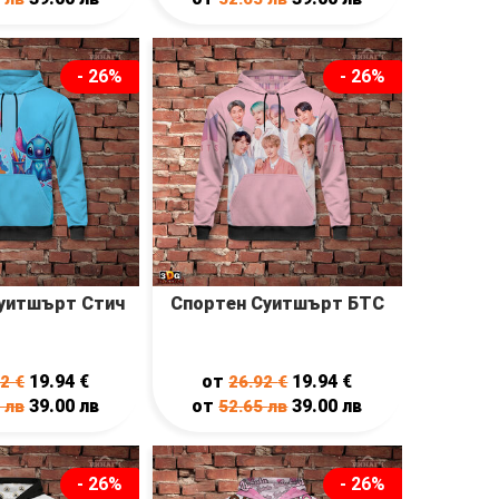
- 26%
- 26%
уитшърт Стич
Спортен Суитшърт БТС
19.94
€
от
19.94
€
92
€
26.92
€
39.00
лв
от
39.00
лв
5
лв
52.65
лв
- 26%
- 26%