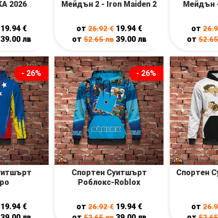
KA 2026
Мейдън 2 - Iron Maiden 2
Мейдън -
19.94
€
от
19.94
€
от
26.92
€
26.
39.00
лв
от
39.00
лв
от
52.65
лв
52.6
- 26%
- 26%
уитшърт
Спортен Суитшърт
Спортен С
ро
Роблокс-Roblox
19.94
€
от
19.94
€
от
26.92
€
26.
39.00
лв
от
39.00
лв
от
52.65
лв
52.6