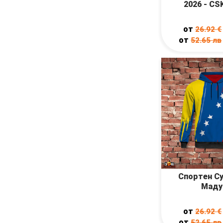
2026 - CS
от
26.92
€
от
52.65
лв
Спортен С
Маду
от
26.92
€
от
52.65
лв