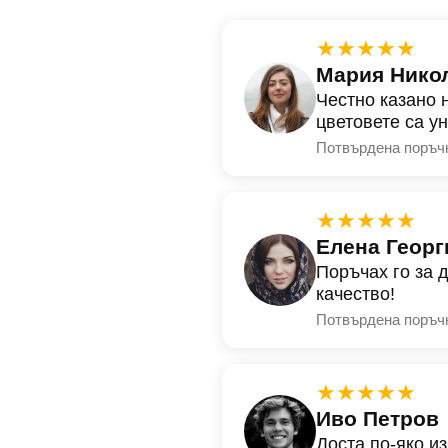
★★★★★
Мария Нико
Честно казано 
цветовете са у
Потвърдена поръч
★★★★★
Елена Георг
Поръчах го за 
качество!
Потвърдена поръч
★★★★★
Иво Петров
Доста по-яко и