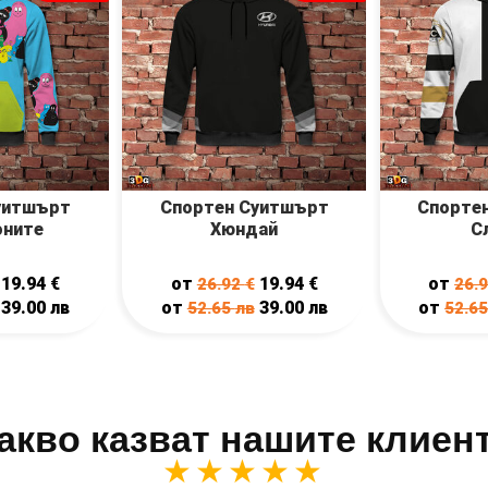
уитшърт
Спортен Суитшърт
Спорте
оните
Хюндай
С
19.94
€
от
19.94
€
от
26.92
€
26.
39.00
лв
от
39.00
лв
от
52.65
лв
52.6
акво казват нашите клиен
★★★★★