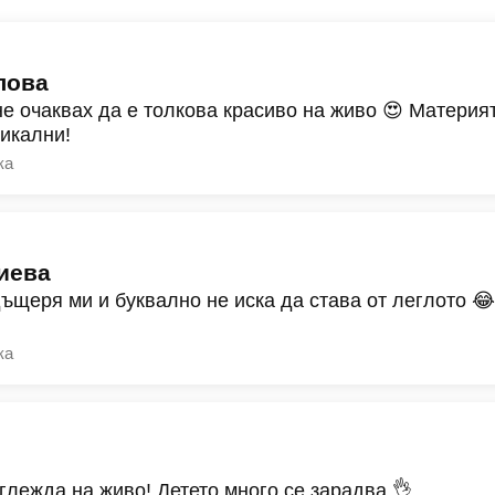
лова
не очаквах да е толкова красиво на живо 😍 Материят
никални!
ка
иева
дъщеря ми и буквално не иска да става от леглото 
ка
зглежда на живо! Детето много се зарадва 👌