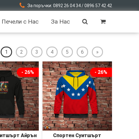
За поръчки: 0892 26 04 34 / 0896 57 42 42
Печели с Нас
За Нас
1
2
3
4
5
6
»
- 26%
- 26%
уитшърт Айрън
Спортен Суитшърт