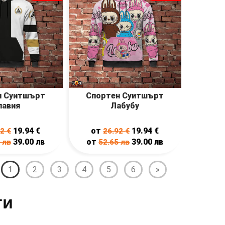
н Суитшърт
Спортен Суитшърт
лавия
Лабубу
19.94
€
от
19.94
€
92
€
26.92
€
39.00
лв
от
39.00
лв
5
лв
52.65
лв
1
2
3
4
5
6
»
ти