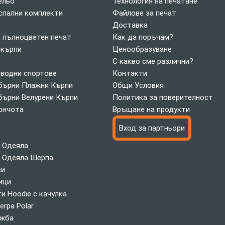
ельо
Технология на печатане
спални комплекти
Файлове за печат
Доставка
с пълноцветен печат
Как да поръчам?
 кърпи
Ценообразуване
С какво сме различни?
 водни спортове
Контакти
ърни Плажни Кърпи
Общи Условия
ърни Велурени Кърпи
Политика за поверителност
ончота
Връщане на продукти
Вход за партньори
 Одеяла
 Одеяла Шерпа
си
ици
и Hoodie с качулка
erpa Polar
ажба