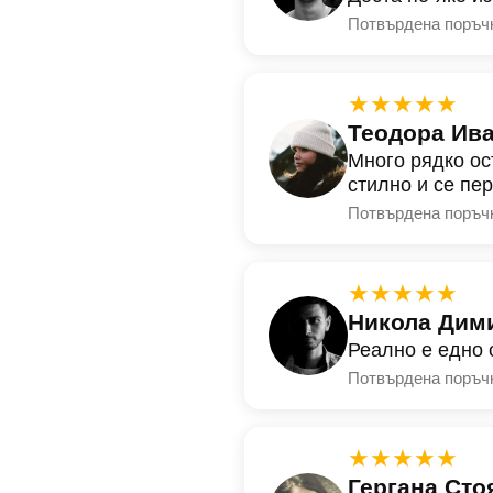
Потвърдена поръч
★★★★★
Теодора Ив
Много рядко ос
стилно и се пе
Потвърдена поръч
★★★★★
Никола Дим
Реално е едно 
Потвърдена поръч
★★★★★
Гергана Сто