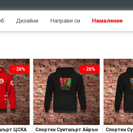
еб
Дизайни
Направи си
Намаление
- 26%
- 26%
тшърт ЦСКА
Спортен Суитшърт Айрън
Спортен С