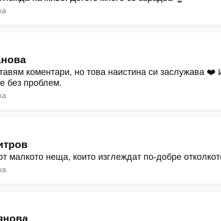
ка
анова
тавям коментари, но това наистина си заслужава ❤️
ре без проблем.
ка
итров
от малкото неща, които изглеждат по-добре отколкот
ка
янова