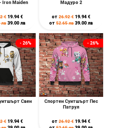
 Iron Maiden
Мадуро 2
19.94
€
от
19.94
€
92
€
26.92
€
39.00
лв
от
39.00
лв
5
лв
52.65
лв
- 26%
- 26%
уитшърт Свен
Спортен Суитшърт Пес
Патрул
19.94
€
от
19.94
€
92
€
26.92
€
39.00
лв
от
39.00
лв
5
лв
52.65
лв