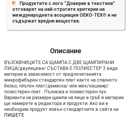
Продуктите с лого “Доверие в текстила”
отговарят на най-строгите критерии на
международната асоциация OEKO-TEX® и не
съдържат вредни вещества.
Описание
ВЪЗГАВНИЦИТЕ СА ЩАМПА С ДВЕ ЩАМПИРАНИ
ЛИЦА/двулицеви/ СЪСТАВА Е ПОЛИЕСТЕР 3 вида
материи в зависимост от предпочитанията :
микрофибърен стандартен плат както на спалното
бельо, плътен плат/дамаска/ или мек/кашмир/
полестерен плат . Пълнежа е полиестерен пух.
Варианти на размери щампи на лице и гръб и материи
ще намерете в редактора и продукти. Ако ви е
необходим продукт извън стандартните в сайта ни
ПИШЕТЕ
.