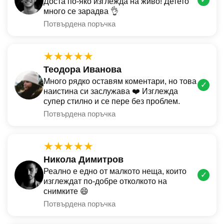
Доста по-яко изглежда на живо! Детето
много се зарадва 👌
Потвърдена поръчка
★★★★★
Теодора Иванова
Много рядко оставям коментари, но това
✓
наистина си заслужава ❤️ Изглежда
супер стилно и се пере без проблем.
Потвърдена поръчка
★★★★★
Никола Димитров
Реално е едно от малкото неща, които
✓
изглеждат по-добре отколкото на
снимките 😄
Потвърдена поръчка