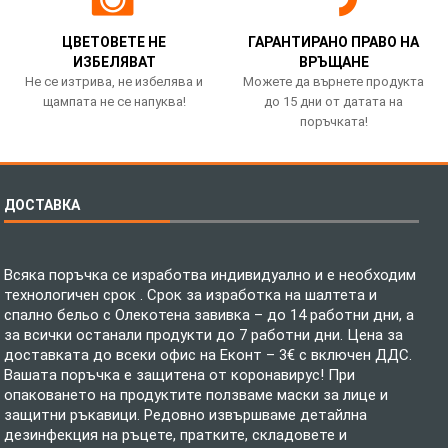
ЦВЕТОВЕТЕ НЕ
ГАРАНТИРАНО ПРАВО НА
ИЗБЕЛЯВАТ
ВРЪЩАНЕ
Не се изтрива, не избелява и
Можете да върнете продукта
щампата не се напуква!
до 15 дни от датата на
поръчката!
ДОСТАВКА
Всяка поръчка се изработва индивидуално и е необходим
технологичен срок . Срок за изработка на шалтета и
спално бельо с Олекотена завивка – до 14 работни дни, а
за всички останали продукти до 7 работни дни. Цена за
доставката до всеки офис на Еконт – 3€ с включен ДДС.
Вашата поръчка е защитена от коронавирус! При
опаковането на продуктите ползваме маски за лице и
защитни ръкавици. Редовно извършваме детайлна
дезинфекция на ръцете, пратките, складовете и