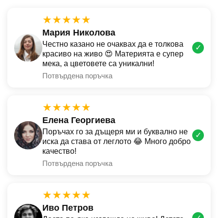
★★★★★
Мария Николова
Честно казано не очаквах да е толкова
✓
красиво на живо 😍 Материята е супер
мека, а цветовете са уникални!
Потвърдена поръчка
★★★★★
Елена Георгиева
Поръчах го за дъщеря ми и буквално не
✓
иска да става от леглото 😂 Много добро
качество!
Потвърдена поръчка
★★★★★
Иво Петров
✓