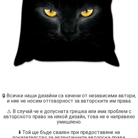
🔒 Всички наши дизайни са качени от независими автори,
и ние не носим отговорност за авторските им права.
⚠️ В случай че е допусната грешка или има проблем с
авторското право на някой дизайн, това не е направено
умишлено.
⬇️ Той ще бъде свален при предоставяне на
доказателство за автентичните авторски права.