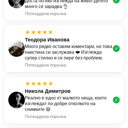
Доста по-яко изглежда на живо! Детето
много се зарадва 👌
Потвърдена поръчка
★★★★★
Теодора Иванова
Много рядко оставям коментари, но това
✓
наистина си заслужава ❤️ Изглежда
супер стилно и се пере без проблем.
Потвърдена поръчка
★★★★★
Никола Димитров
Реално е едно от малкото неща, които
✓
изглеждат по-добре отколкото на
снимките 😄
Потвърдена поръчка