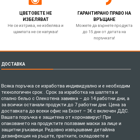
ЦВЕТОВЕТЕ НЕ
ГАРАНТИРАНО ПРАВО НА
ИЗБЕЛЯВАТ
ВРЪЩАНЕ
Не се изтрива, не избелява и
Можете да върнете продукта
щампата не се напуква!
до 15 дни от датата на
поръчката!
ДОСТАВКА
Всяка поръчка се изработва индивидуално и е необходим
технологичен срок . Срок за изработка на шалтета и
спално бельо с Олекотена завивка – до 14 работни дни, а
за всички останали продукти до 7 работни дни. Цена за
доставката до всеки офис на Еконт – 3€ с включен ДДС.
Вашата поръчка е защитена от коронавирус! При
опаковането на продуктите ползваме маски за лице и
защитни ръкавици. Редовно извършваме детайлна
дезинфекция на ръцете, пратките, складовете и