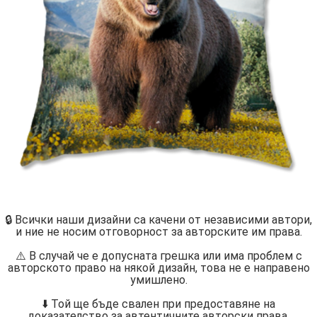
🔒 Всички наши дизайни са качени от независими автори,
и ние не носим отговорност за авторските им права.
⚠️ В случай че е допусната грешка или има проблем с
авторското право на някой дизайн, това не е направено
умишлено.
⬇️ Той ще бъде свален при предоставяне на
доказателство за автентичните авторски права.