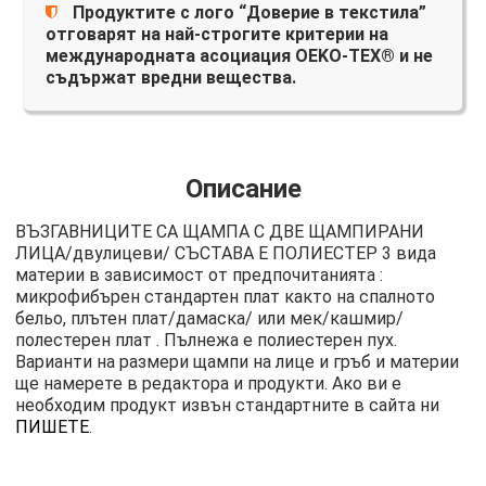
Продуктите с лого “Доверие в текстила”
отговарят на най-строгите критерии на
международната асоциация OEKO-TEX® и не
съдържат вредни вещества.
Описание
ВЪЗГАВНИЦИТЕ СА ЩАМПА С ДВЕ ЩАМПИРАНИ
ЛИЦА/двулицеви/ СЪСТАВА Е ПОЛИЕСТЕР 3 вида
материи в зависимост от предпочитанията :
микрофибърен стандартен плат както на спалното
бельо, плътен плат/дамаска/ или мек/кашмир/
полестерен плат . Пълнежа е полиестерен пух.
Варианти на размери щампи на лице и гръб и материи
ще намерете в редактора и продукти. Ако ви е
необходим продукт извън стандартните в сайта ни
ПИШЕТЕ
.