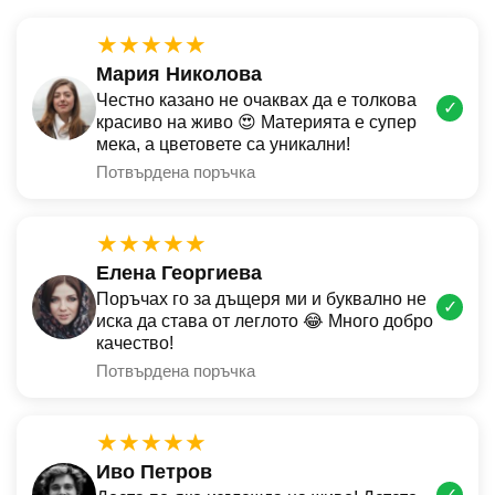
★★★★★
Мария Николова
Честно казано не очаквах да е толкова
✓
красиво на живо 😍 Материята е супер
мека, а цветовете са уникални!
Потвърдена поръчка
★★★★★
Елена Георгиева
Поръчах го за дъщеря ми и буквално не
✓
иска да става от леглото 😂 Много добро
качество!
Потвърдена поръчка
★★★★★
Иво Петров
✓