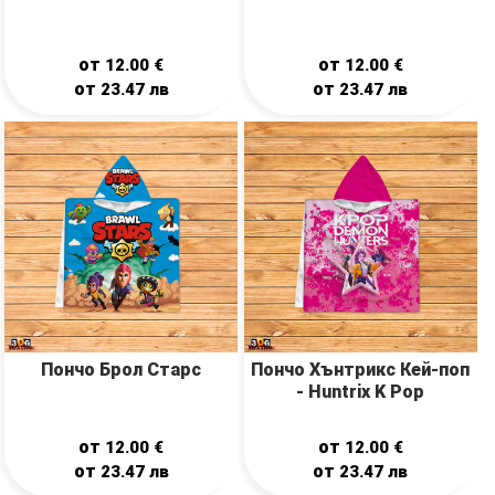
от
от
12.00
€
12.00
€
от
от
23.47
лв
23.47
лв
Пончо Брол Старс
Пончо Хънтрикс Кей-поп
- Huntrix K Pop
от
от
12.00
€
12.00
€
от
от
23.47
лв
23.47
лв