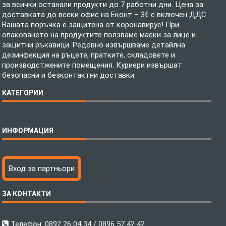
за всички останали продукти до 7 работни дни. Цена за
доставката до всеки офис на Еконт – 3€ с включен ДДС.
Вашата поръчка е защитена от коронавирус! При
опаковането на продуктите ползваме маски за лице и
защитни ръкавици. Редовно извършваме детайлна
дезинфекция на ръцете, пратките, складовете и
производстжените помещения. Куриери извършат
безопасни и безконтактни доставки.
КАТЕГОРИИ
Спално бельо
ИНФОРМАЦИЯ
Бебешки спални комплекти
Шалтета
Тениски с пълноцветен печат
Технология на печатане
Вход за партньори
Хавлиени кърпи
Файлове за печат
Халати
Доставка
ЗА КОНТАКТИ
Пончо за водни спортове
Как да поръчам?
Микрофибърни Плажни Кърпи
Ценообразуване
Микрофибърни Велурени Кърпи
С какво сме различни?
Телефон:
0892 26 04 34 / 0896 57 42 42