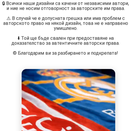
🔒 Всички наши дизайни са качени от независими автори,
и ние не носим отговорност за авторските им права.
⚠️ В случай че е допусната грешка или има проблем с
авторското право на някой дизайн, това не е направено
умишлено.
⬇️ Той ще бъде свален при предоставяне на
доказателство за автентичните авторски права.
©️ Благодарим ви за разбирането и подкрепата!