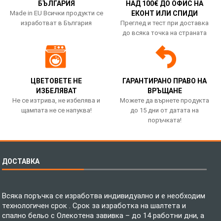
БЪЛГАРИЯ
НАД 100€ ДО ОФИС НА
Made in EU Всички продукти се
ЕКОНТ ИЛИ СПИДИ
изработват в България
Преглед и тест при доставка
до всяка точка на страната
ЦВЕТОВЕТЕ НЕ
ГАРАНТИРАНО ПРАВО НА
ИЗБЕЛЯВАТ
ВРЪЩАНЕ
Не се изтрива, не избелява и
Можете да върнете продукта
щампата не се напуква!
до 15 дни от датата на
поръчката!
ДОСТАВКА
Всяка поръчка се изработва индивидуално и е необходим
технологичен срок . Срок за изработка на шалтета и
спално бельо с Олекотена завивка – до 14 работни дни, а