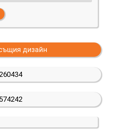
 същия дизайн
260434
574242