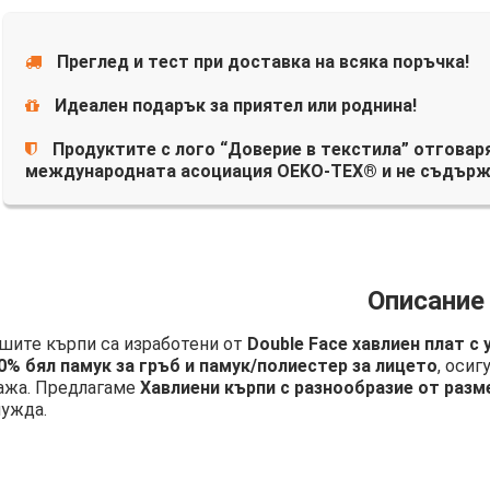
Преглед и тест при доставка на всяка поръчка!
Идеален подарък за приятел или роднина!
Продуктите с лого “Доверие в текстила” отговаря
международната асоциация OEKO-TEX® и не съдърж
Описание
шите кърпи са изработени от
Double Face хавлиен плат с
0% бял памук за гръб и памук/полиестер за лицето
, осиг
ажа. Предлагаме
Хавлиени кърпи с разнообразие от разм
нужда.