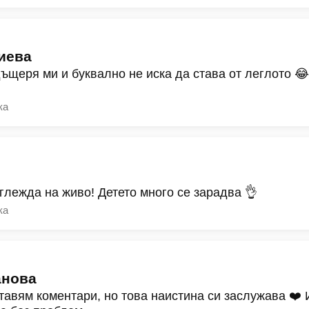
иева
дъщеря ми и буквално не иска да става от леглото 
ка
зглежда на живо! Детето много се зарадва 👌
ка
анова
тавям коментари, но това наистина си заслужава ❤️