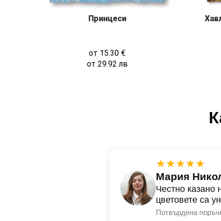
Хав
Принцеси
от
15.30
€
от
29.92
лв
К
★★★★★
Мария Нико
Честно казано 
цветовете са у
Потвърдена поръч