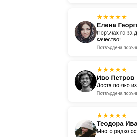
★★★★★
Елена Георг
Поръчах го за 
качество!
Потвърдена поръч
★★★★★
Иво Петров
Доста по-яко и
Потвърдена поръч
★★★★★
Теодора Ив
Много рядко ос