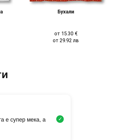
а
Бухали
от
15.30
€
от
29.92
лв
ти
✓
а е супер мека, а