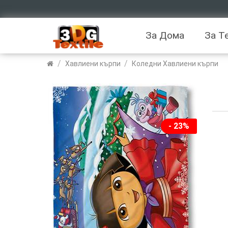
За Дома
За Т
/
/
Хавлиени кърпи
Коледни Хавлиени кърпи
- 23%