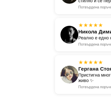
стилно и се пе
Потвърдена поръч
★★★★★
Никола Дим
Реално е едно 
Потвърдена поръч
★★★★★
Гергана Сто
Пристигна мног
живо ✨
Потвърдена поръч