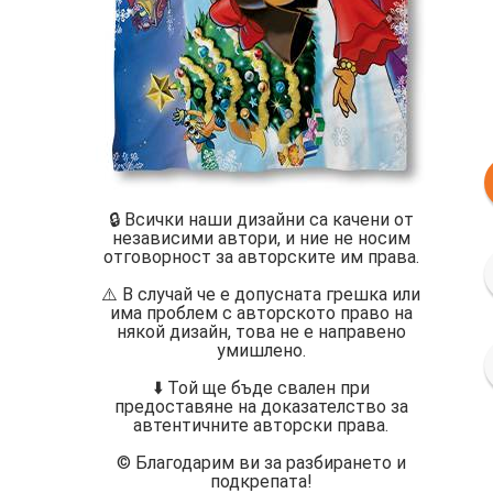
🔒 Всички наши дизайни са качени от
независими автори, и ние не носим
отговорност за авторските им права.
⚠️ В случай че е допусната грешка или
има проблем с авторското право на
някой дизайн, това не е направено
умишлено.
⬇️ Той ще бъде свален при
предоставяне на доказателство за
автентичните авторски права.
©️ Благодарим ви за разбирането и
подкрепата!