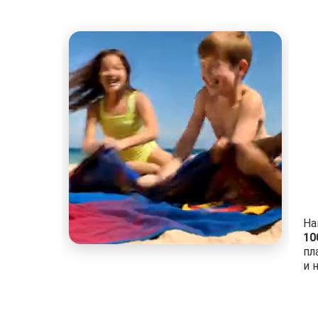
На
10
пл
и 