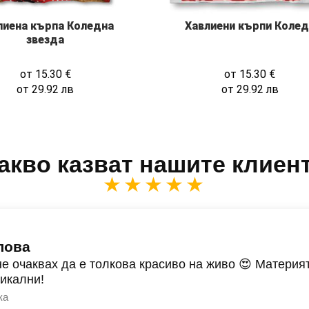
лиена кърпа Коледна
Хавлиени кърпи Колед
звезда
от
15.30
€
от
15.30
€
от
29.92
лв
от
29.92
лв
акво казват нашите клиен
★★★★★
лова
не очаквах да е толкова красиво на живо 😍 Материят
никални!
ка