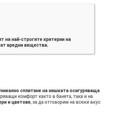
т на най-строгите критерии на
ат вредни вещества.
 уникално сплитане на нишката осигуряваща
уряващи комфорт както в банята, така и на
ери и цветове
, за да отговорим на всеки вкус