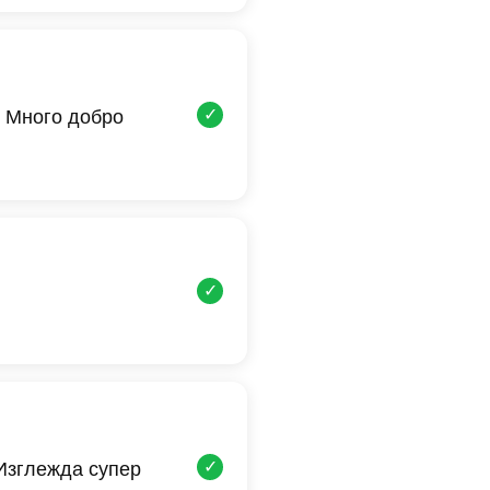
✓
 Много добро
✓
✓
 Изглежда супер