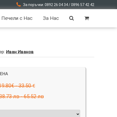
За поръчки: 0892 26 04 34 / 0896 57 42 42
Печели с Нас
За Нас
ер:
Иван Иванов
ЦЕНА
19.80€ - 33.50
€
38.73 лв - 65.52 лв