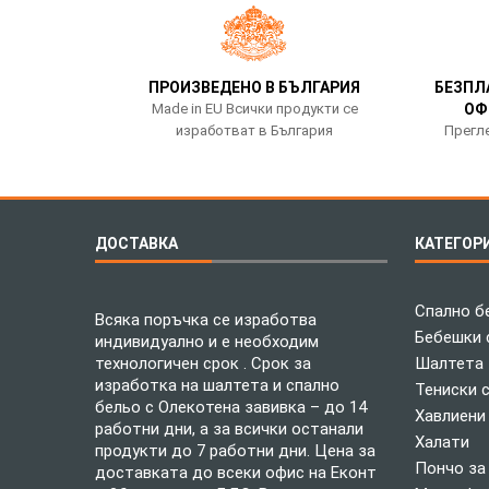
ПРОИЗВЕДЕНО В БЪЛГАРИЯ
БЕЗПЛ
Made in EU Всички продукти се
ОФ
изработват в България
Прегле
ДОСТАВКА
КАТЕГОР
Спално б
Всяка поръчка се изработва
Бебешки 
индивидуално и е необходим
технологичен срок . Срок за
Шалтета
изработка на шалтета и спално
Тениски 
бельо с Олекотена завивка – до 14
Хавлиени
работни дни, а за всички останали
Халати
продукти до 7 работни дни. Цена за
Пончо за
доставката до всеки офис на Еконт