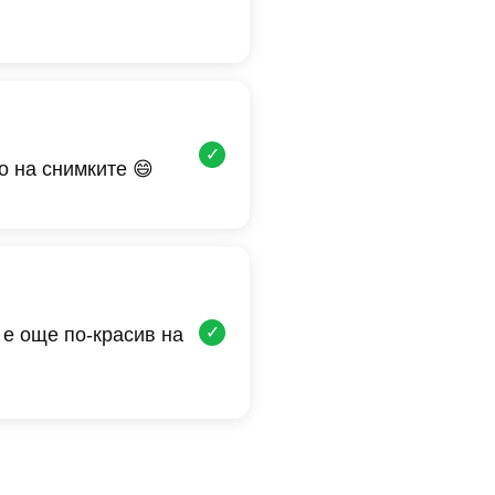
✓
о на снимките 😄
✓
 е още по-красив на