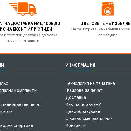
АТНА ДОСТАВКА НАД 100€ ДО
ЦВЕТОВЕТЕ НЕ ИЗБЕЛЯВ
ИС НА ЕКОНТ ИЛИ СПИДИ
Не се изтрива, не избелява и ща
д и тест при доставка до всяка
се напуква!
точка на страната
ИИ
ИНФОРМАЦИЯ
ельо
Технология на печатане
спални комплекти
Файлове за печат
Доставка
с пълноцветен печат
Как да поръчам?
 кърпи
Ценообразуване
С какво сме различни?
 водни спортове
Контакти