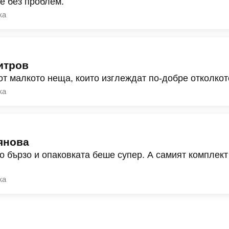
ре без проблем.
ка
итров
от малкото неща, които изглеждат по-добре отколкот
ка
янова
о бързо и опаковката беше супер. А самият комплект
ка