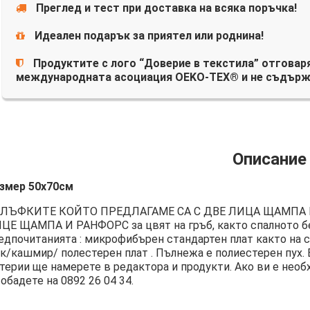
Преглед и тест при доставка на всяка поръчка!
Идеален подарък за приятел или роднина!
Продуктите с лого “Доверие в текстила” отговаря
международната асоциация OEKO-TEX® и не съдърж
Описание
змер 50х70см
ЛЪФКИТЕ КОЙТО ПРЕДЛАГАМЕ СА С ДВЕ ЛИЦА ЩАМПА 
ЦЕ ЩАМПА И РАНФОРС за цвят на гръб, както спалното бе
едпочитанията : микрофибърен стандартен плат както на с
к/кашмир/ полестерен плат . Пълнежа е полиестерен пух. 
терии ще намерете в редактора и продукти. Ако ви е необ
 обадете на
0892 26 04 34
.