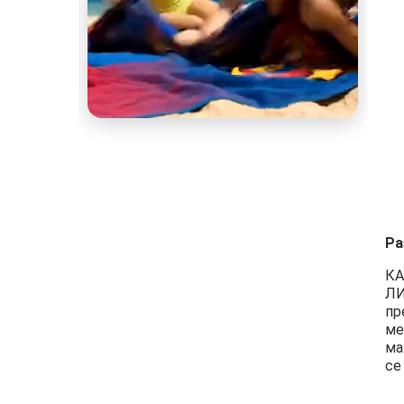
Ра
КА
ЛИ
пр
ме
ма
се