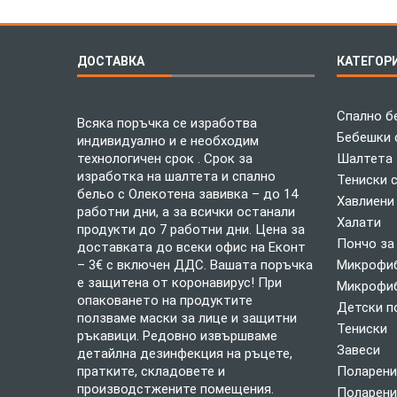
ДОСТАВКА
КАТЕГОР
Спално б
Всяка поръчка се изработва
Бебешки 
индивидуално и е необходим
технологичен срок . Срок за
Шалтета
изработка на шалтета и спално
Тениски 
бельо с Олекотена завивка – до 14
Хавлиени
работни дни, а за всички останали
Халати
продукти до 7 работни дни. Цена за
Пончо за
доставката до всеки офис на Еконт
– 3€ с включен ДДС. Вашата поръчка
Микрофиб
е защитена от коронавирус! При
Микрофиб
опаковането на продуктите
Детски п
ползваме маски за лице и защитни
Тениски
ръкавици. Редовно извършваме
Завеси
детайлна дезинфекция на ръцете,
пратките, складовете и
Поларени
производстжените помещения.
Поларени