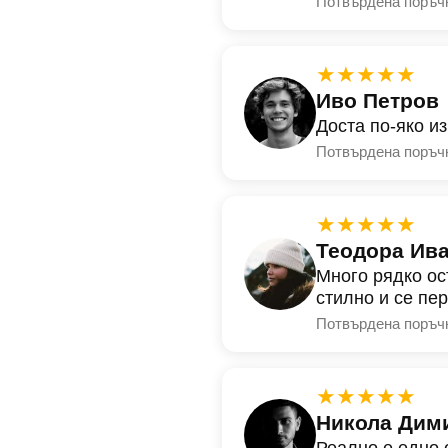
Потвърдена поръч
★★★★★
Иво Петров
Доста по-яко и
Потвърдена поръч
★★★★★
Теодора Ив
Много рядко ос
стилно и се пе
Потвърдена поръч
★★★★★
Никола Дим
Реално е едно 