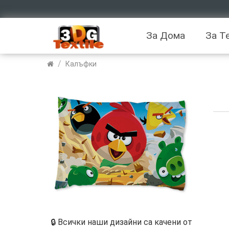
За Дома
За Т
/
Калъфки
🔒 Всички наши дизайни са качени от