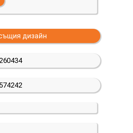
 същия дизайн
260434
574242