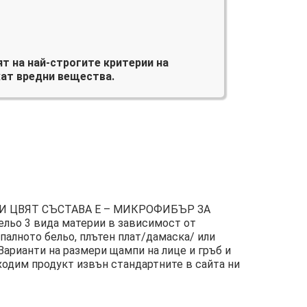
т на най-строгите критерии на
ат вредни вещества.
И ЦВЯТ СЪСТАВА Е – МИКРОФИБЪР ЗА
льо 3 вида материи в зависимост от
палното бельо, плътен плат/дамаска/ или
Варианти на размери щампи на лице и гръб и
ходим продукт извън стандартните в сайта ни