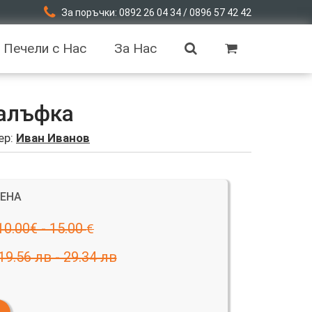
За поръчки: 0892 26 04 34 / 0896 57 42 42
Печели с Нас
За Нас
Калъфка
ер:
Иван Иванов
ЦЕНА
10.00€ - 15.00
€
19.56 лв - 29.34 лв