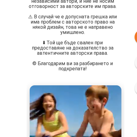
независими автори, и ние не носим
отговорност за авторските им права.
⚠️ В случай че е допусната грешка или
има проблем с авторското право на
някой дизайн, това не е направено
умишлено.
⬇️ Той ще бъде свален при
предоставяне на доказателство за
автентичните авторски права.
©️ Благодарим ви за разбирането и
подкрепата!