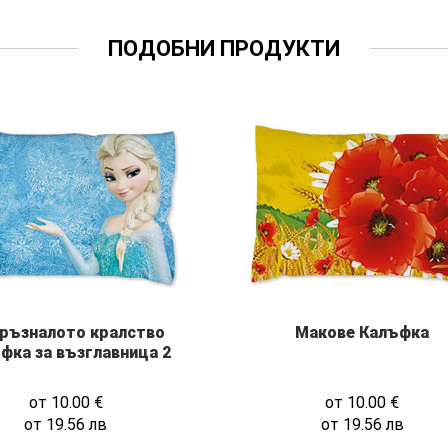
ПОДОБНИ ПРОДУКТИ
ръзналото кралство
Макове Калъфка
фка за възглавница 2
от
10.00
€
от
10.00
€
от
19.56
лв
от
19.56
лв