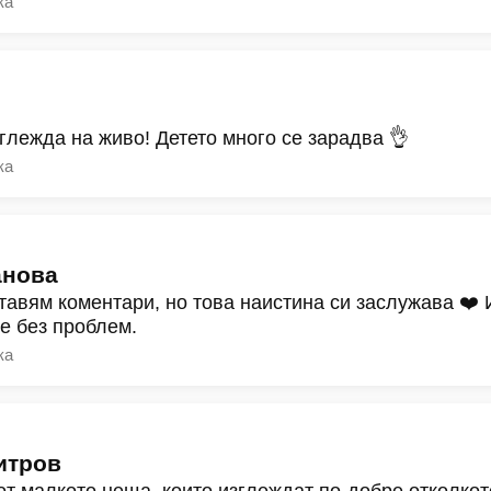
ка
зглежда на живо! Детето много се зарадва 👌
ка
анова
тавям коментари, но това наистина си заслужава ❤️
ре без проблем.
ка
итров
от малкото неща, които изглеждат по-добре отколкот