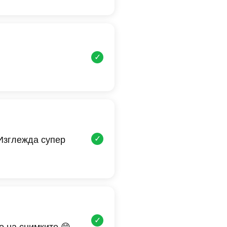
✓
✓
 Изглежда супер
✓
о на снимките 😄