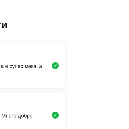
ти
✓
а е супер мека, а
✓
 Много добро