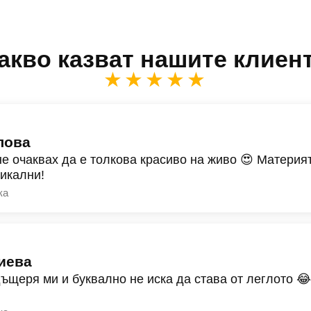
акво казват нашите клиен
★★★★★
лова
не очаквах да е толкова красиво на живо 😍 Материят
никални!
ка
иева
дъщеря ми и буквално не иска да става от леглото 