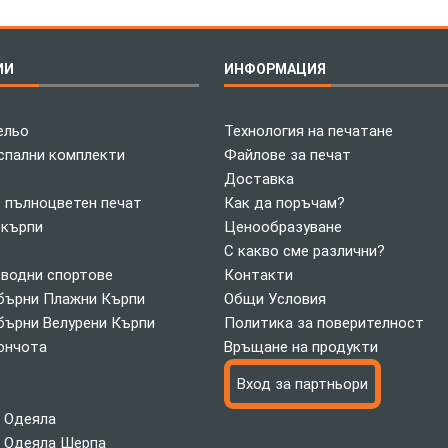
ИИ
ИНФОРМАЦИЯ
ельо
Технология на печатане
спални комплекти
Файлове за печат
Доставка
с пълноцветен печат
Как да поръчам?
 кърпи
Ценообразуване
С какво сме различни?
 водни спортове
Контакти
ърни Плажни Кърпи
Общи Условия
ърни Велурени Кърпи
Политика за поверителност
ончота
Връщане на продукти
Вход за партньори
 Одеяла
 Одеяла Шерпа