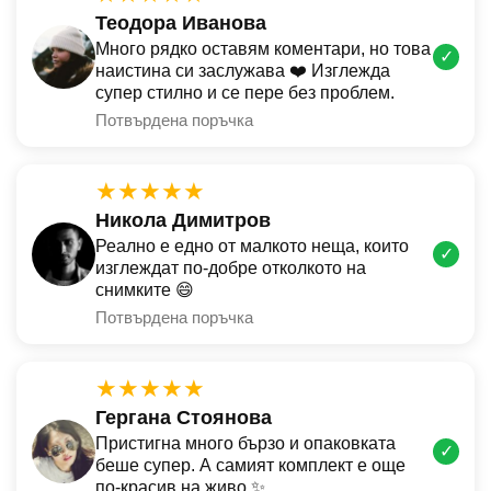
Теодора Иванова
Много рядко оставям коментари, но това
✓
наистина си заслужава ❤️ Изглежда
супер стилно и се пере без проблем.
Потвърдена поръчка
★★★★★
Никола Димитров
Реално е едно от малкото неща, които
✓
изглеждат по-добре отколкото на
снимките 😄
Потвърдена поръчка
★★★★★
Гергана Стоянова
Пристигна много бързо и опаковката
✓
беше супер. А самият комплект е още
по-красив на живо ✨