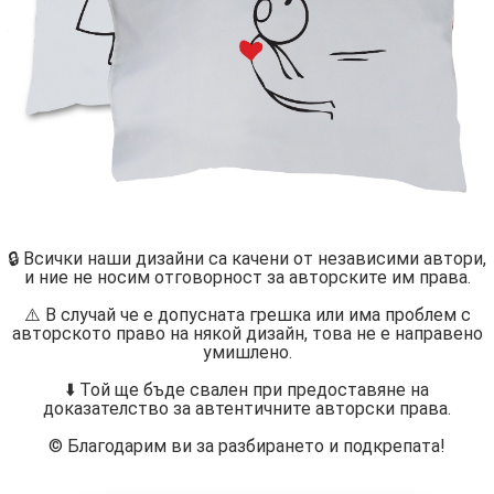
🔒 Всички наши дизайни са качени от независими автори,
и ние не носим отговорност за авторските им права.
⚠️ В случай че е допусната грешка или има проблем с
авторското право на някой дизайн, това не е направено
умишлено.
⬇️ Той ще бъде свален при предоставяне на
доказателство за автентичните авторски права.
©️ Благодарим ви за разбирането и подкрепата!