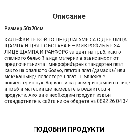
Описание
Размер 50х70см
КАЛЪФКИТЕ КОЙТО ПРЕДЛАГАМЕ СА С ДВЕ ЛИЦА
ЩАМПА И ЦВЯТ СЪСТАВА Е – МИКРОФИБЪР ЗА
ЛИЦЕ ЩАМПА И РАНФОРС за цвят на гръб, както
спалното бельо 3 вида материи в зависимост от
предпочитанията : микрофибърен стандартен плат
както на спалното бельо, плътен плат/дамаска/ или
мек/кашмир/ полестерен плат . Пълнежа е
полиестерен пух. Варианти на размери щампи на лице
и гръб и материи ще намерете в редактора и
продукти. Ако ви е необходим продукт извън
стандартните в сайта ни се обадете на
0892 26 04 34
.
ПОДОБНИ ПРОДУКТИ