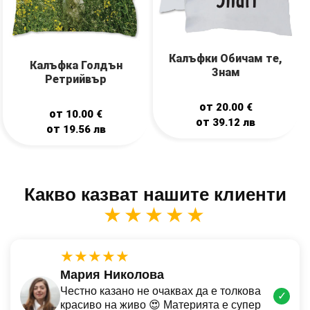
Калъфки Обичам те,
Калъфка Голдън
Знам
Ретрийвър
от
20.00
€
от
10.00
€
от
39.12
лв
от
19.56
лв
Какво казват нашите клиенти
★★★★★
★★★★★
Мария Николова
Честно казано не очаквах да е толкова
✓
красиво на живо 😍 Материята е супер