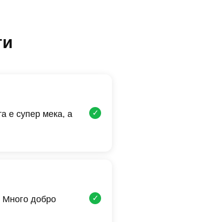
ти
✓
а е супер мека, а
✓
 Много добро