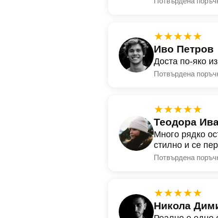
Потвърдена поръч
★★★★★
Иво Петров
Доста по-яко и
Потвърдена поръч
★★★★★
Теодора Ив
Много рядко ос
стилно и се пе
Потвърдена поръч
★★★★★
Никола Дим
Реално е едно 