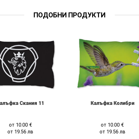
ПОДОБНИ ПРОДУКТИ
алъфка Скания 11
Калъфка Колибри
от
10.00
€
от
10.00
€
от
19.56
лв
от
19.56
лв