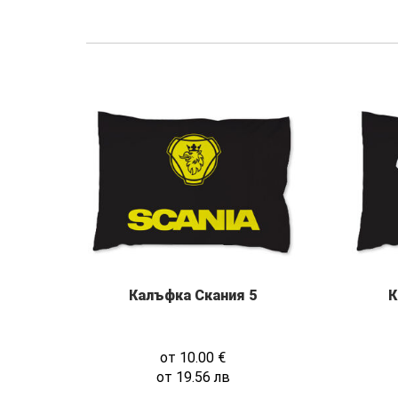
Калъфка Скания 5
К
от
10.00
€
от
19.56
лв