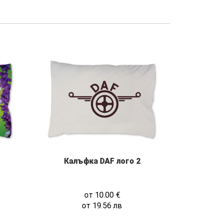
Калъфка DAF лого 2
от
10.00
€
от
19.56
лв