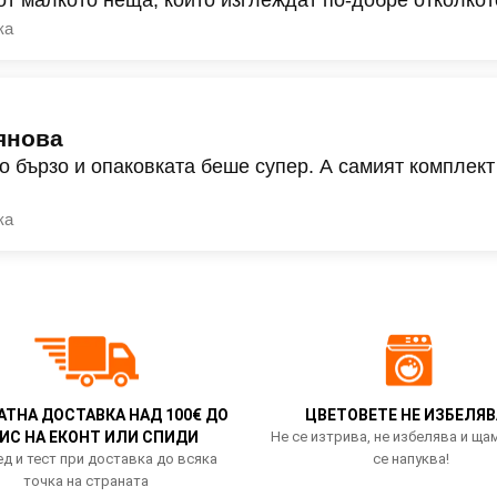
ка
янова
о бързо и опаковката беше супер. А самият комплект
ка
АТНА ДОСТАВКА НАД 100€ ДО
ЦВЕТОВЕТЕ НЕ ИЗБЕЛЯВ
ИС НА ЕКОНТ ИЛИ СПИДИ
Не се изтрива, не избелява и ща
д и тест при доставка до всяка
се напуква!
точка на страната