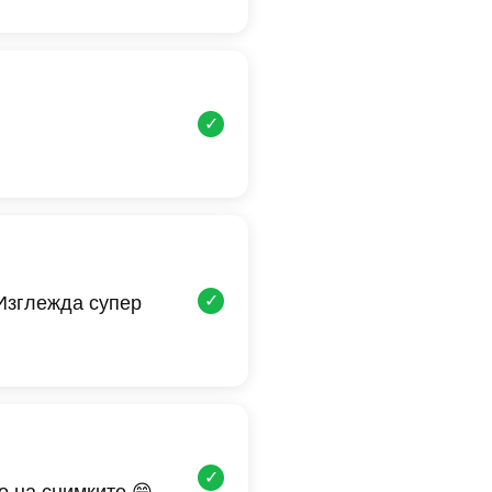
✓
✓
 Изглежда супер
✓
о на снимките 😄