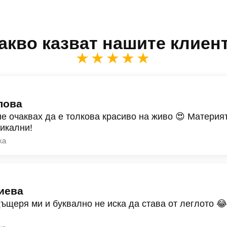
акво казват нашите клиен
★★★★★
лова
не очаквах да е толкова красиво на живо 😍 Материят
никални!
ка
иева
дъщеря ми и буквално не иска да става от леглото 