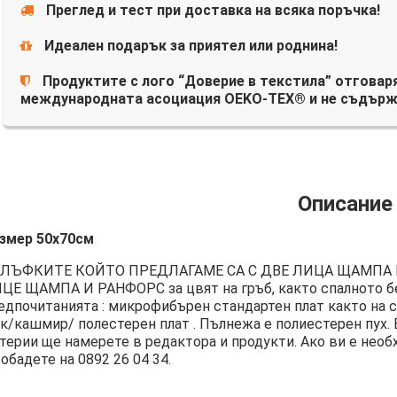
Преглед и тест при доставка на всяка поръчка!
Идеален подарък за приятел или роднина!
Продуктите с лого “Доверие в текстила” отговаря
международната асоциация OEKO-TEX® и не съдърж
Описание
змер 50х70см
ЛЪФКИТЕ КОЙТО ПРЕДЛАГАМЕ СА С ДВЕ ЛИЦА ЩАМПА 
ЦЕ ЩАМПА И РАНФОРС за цвят на гръб, както спалното бе
едпочитанията : микрофибърен стандартен плат както на с
к/кашмир/ полестерен плат . Пълнежа е полиестерен пух. 
терии ще намерете в редактора и продукти. Ако ви е необ
 обадете на
0892 26 04 34
.