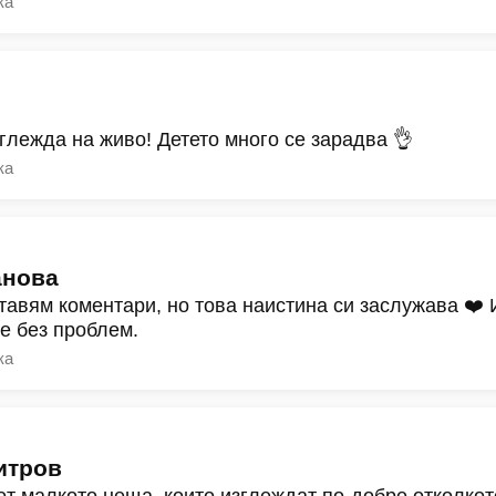
ка
зглежда на живо! Детето много се зарадва 👌
ка
анова
тавям коментари, но това наистина си заслужава ❤️
ре без проблем.
ка
итров
от малкото неща, които изглеждат по-добре отколкот