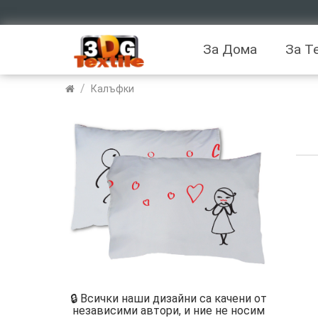
За Дома
За Т
/
Калъфки
🔒 Всички наши дизайни са качени от
независими автори, и ние не носим