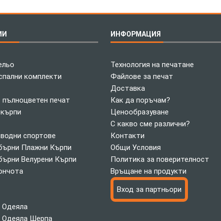
ИИ
ИНФОРМАЦИЯ
ельо
Технология на печатане
спални комплекти
Файлове за печат
Доставка
с пълноцветен печат
Как да поръчам?
 кърпи
Ценообразуване
С какво сме различни?
 водни спортове
Контакти
ърни Плажни Кърпи
Общи Условия
ърни Велурени Кърпи
Политика за поверителност
ончота
Връщане на продукти
Вход за партньори
 Одеяла
 Одеяла Шерпа