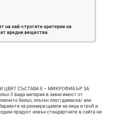
т на най-строгите критерии на
ат вредни вещества.
И ЦВЯТ СЪСТАВА Е – МИКРОФИБЪР ЗА
льо 3 вида материи в зависимост от
палното бельо, плътен плат/дамаска/ или
Варианти на размери щампи на лице и гръб и
ходим продукт извън стандартните в сайта ни