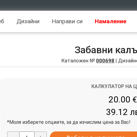
еб
Дизайни
Направи си
Намаление
Забавни кал
Каталожен №
000698
| Дизайн
КАЛКУЛАТОР НА 
20.00
€
39.12 л
*Моля изберете опциите, за да изчислим цена за Вас!