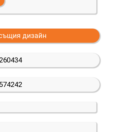
 същия дизайн
260434
574242