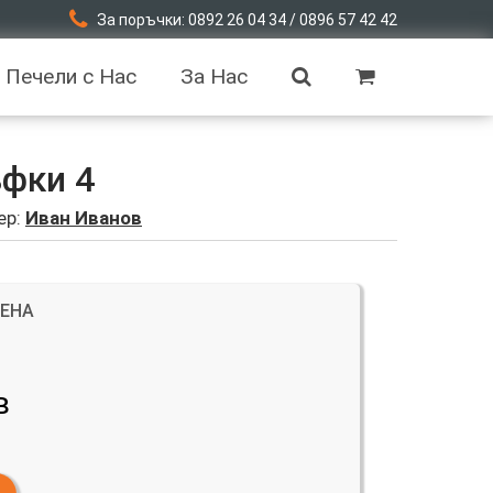
За поръчки: 0892 26 04 34 / 0896 57 42 42
Печели с Нас
За Нас
ъфки 4
ер:
Иван Иванов
ЦЕНА
в