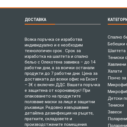
ДОСТАВКА
КАТЕГОР
Спално б
Всяка поръчка се изработва
Бебешки 
индивидуално и е необходим
технологичен срок . Срок за
Шалтета
изработка на шалтета и спално
Тениски 
бельо с Олекотена завивка – до 14
Хавлиени
работни дни, а за всички останали
Халати
продукти до 7 работни дни. Цена за
Пончо за
доставката до всеки офис на Еконт
– 3€ с включен ДДС. Вашата поръчка
Микрофиб
е защитена от коронавирус! При
Микрофиб
опаковането на продуктите
Детски п
ползваме маски за лице и защитни
Тениски
ръкавици. Редовно извършваме
Завеси
детайлна дезинфекция на ръцете,
пратките, складовете и
Поларени
производстжените помещения.
Поларени