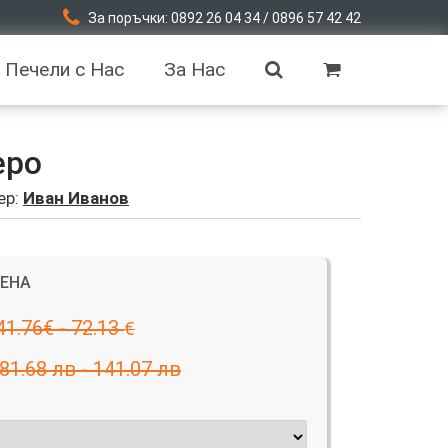
За поръчки: 0892 26 04 34 / 0896 57 42 42
Печели с Нас
За Нас
еро
ер:
Иван Иванов
ЦЕНА
41.76€ - 72.13
€
81.68 лв - 141.07 лв