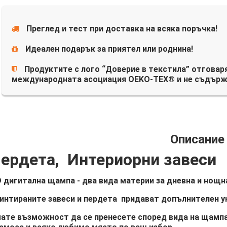
Преглед и тест при доставка на всяка поръчка!
Идеален подарък за приятел или роднина!
Продуктите с лого “Доверие в текстила” отговаря
международната асоциация OEKO-TEX® и не съдърж
Описание
ердета, Интериорни завеси
 дигитална щампа - два вида материи за дневна и нощна
интираните завеси и пердета придават допълнителен у
ате възможност да се пренесете според вида на щампа