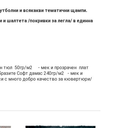
футболни и всякакви тематични щампи.
и шалтета /покривки за легла/ в единна
н тюл 50гр/м2 - мек и прозрачен плат
бразите Софт дамас 240гр/м2 - мек и
си с много добро качество за кювертюри/