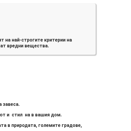
т на най-строгите критерии на
ат вредни вещества.
 завеса.
ют и стил на в вашия дом.
та в природата, големите градове,