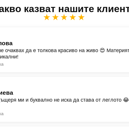
акво казват нашите клиен
★★★★★
лова
не очаквах да е толкова красиво на живо 😍 Материят
никални!
ка
иева
дъщеря ми и буквално не иска да става от леглото 
ка