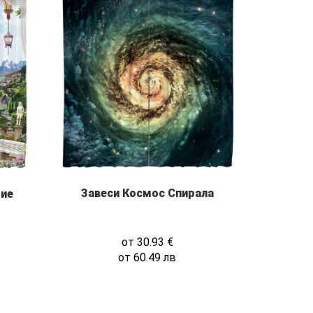
Завеси Космос Спирала
рие
от
30.93
€
от
60.49
лв