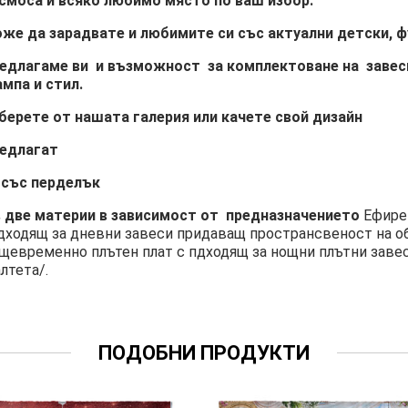
смоса и всяко любимо място по ваш избор.
же да зарадвате и любимите си със актуални детски, 
едлагаме ви и възможност за комплектоване на завеси 
мпа и стил.
берете от нашата галерия или качете свой дизайн
едлагат
 със перделък
в две материи в зависимост от предназначението
Ефире
дходящ за дневни завеси придаващ пространсвеност на о
щевременно плътен плат с пдходящ за нощни плътни заве
лтета/.
ПОДОБНИ ПРОДУКТИ