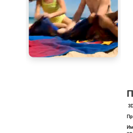
П
3D
Пр
Им