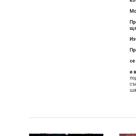
ко
Мо
Пр
ща
Из
Пр
се
и 
по
съ
ша