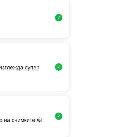
✓
✓
 Изглежда супер
✓
о на снимките 😄