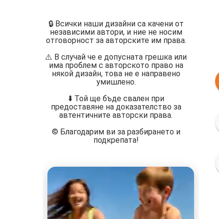
🔒 Всички наши дизайни са качени от
независими автори, и ние не носим
отговорност за авторските им права.
⚠️ В случай че е допусната грешка или
има проблем с авторското право на
някой дизайн, това не е направено
умишлено.
⬇️ Той ще бъде свален при
предоставяне на доказателство за
автентичните авторски права.
©️ Благодарим ви за разбирането и
подкрепата!