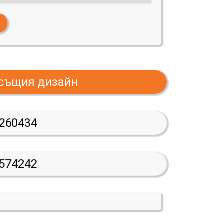
 същия дизайн
260434
574242