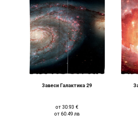
Завеси Галактика 29
З
от
30.93
€
от
60.49
лв