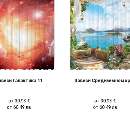
авеси Галактика 11
Завеси Средиземномо
от
30.93
€
от
30.93
€
от
60.49
лв
от
60.49
лв