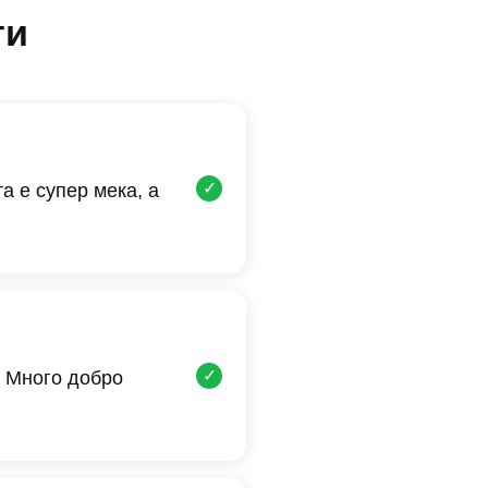
ти
✓
а е супер мека, а
✓
 Много добро