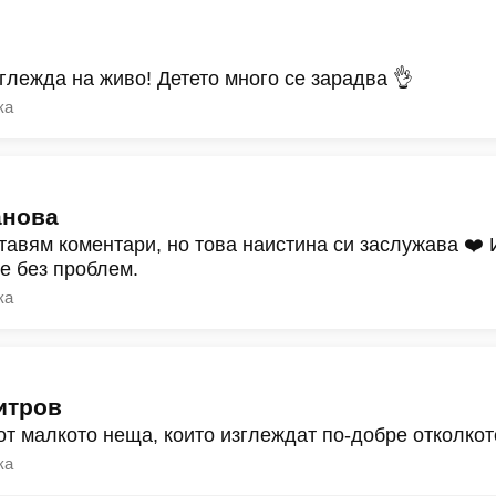
зглежда на живо! Детето много се зарадва 👌
ка
анова
тавям коментари, но това наистина си заслужава ❤️
ре без проблем.
ка
итров
от малкото неща, които изглеждат по-добре отколкот
ка