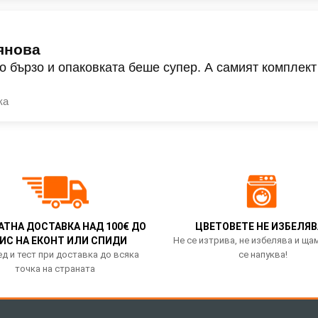
янова
о бързо и опаковката беше супер. А самият комплект
ка
АТНА ДОСТАВКА НАД 100€ ДО
ЦВЕТОВЕТЕ НЕ ИЗБЕЛЯВ
ИС НА ЕКОНТ ИЛИ СПИДИ
Не се изтрива, не избелява и ща
д и тест при доставка до всяка
се напуква!
точка на страната