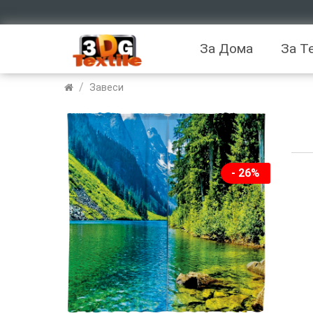
За Дома
За Т
/
Завеси
- 26%