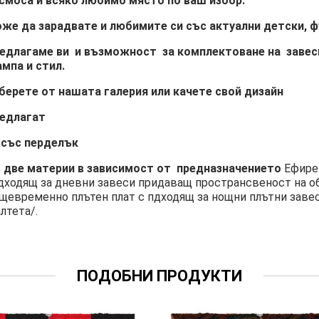
смоса и всяко любимо място по ваш избор.
же да зарадвате и любимите си със актуални детски, 
едлагаме ви и възможност за комплектоване на завеси 
мпа и стил.
берете от нашата галерия или качете свой дизайн
едлагат
 със перделък
в две материи в зависимост от предназначението
Ефире
дходящ за дневни завеси придаващ пространсвеност на о
щевременно плътен плат с пдходящ за нощни плътни заве
лтета/.
ПОДОБНИ ПРОДУКТИ