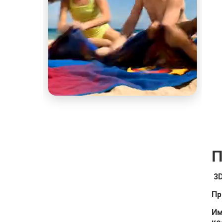
П
3D
Пр
Им