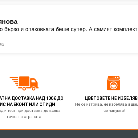
янова
о бързо и опаковката беше супер. А самият комплект
ка
АТНА ДОСТАВКА НАД 100€ ДО
ЦВЕТОВЕТЕ НЕ ИЗБЕЛЯВ
ИС НА ЕКОНТ ИЛИ СПИДИ
Не се изтрива, не избелява и ща
д и тест при доставка до всяка
се напуква!
точка на страната