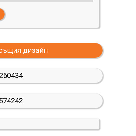
 същия дизайн
260434
574242