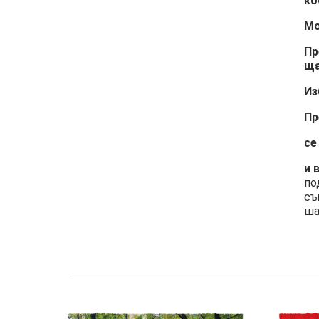
ко
Мо
Пр
ща
Из
Пр
се
и 
по
съ
ша