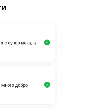
ти
✓
а е супер мека, а
✓
 Много добро