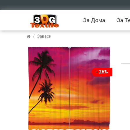
За Дома
За Т
/
Завеси
- 26%