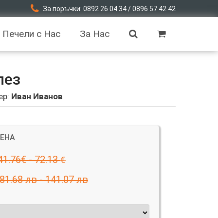
За поръчки: 0892 26 04 34 / 0896 57 42 42
Печели с Нас
За Нас
лез
ер:
Иван Иванов
ЦЕНА
41.76€ - 72.13
€
81.68 лв - 141.07 лв