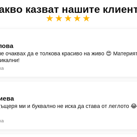
акво казват нашите клиен
★★★★★
лова
не очаквах да е толкова красиво на живо 😍 Материят
никални!
ка
иева
дъщеря ми и буквално не иска да става от леглото 
ка