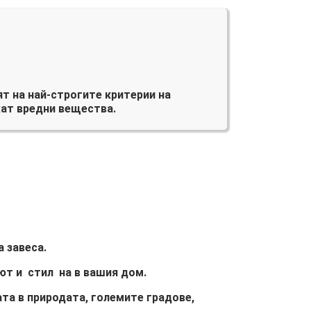
т на най-строгите критерии на
ат вредни вещества.
 завеса.
ют и стил на в вашия дом.
та в природата, големите градове,