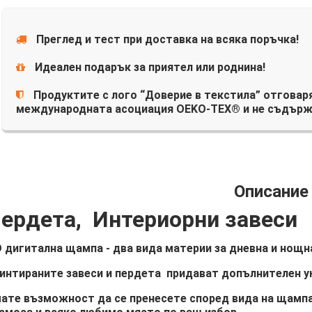
Преглед и тест при доставка на всяка поръчка!
Идеален подарък за приятел или роднина!
Продуктите с лого “Доверие в текстила” отговаря
международната асоциация OEKO-TEX® и не съдърж
Описание
ердета, Интериорни завеси
 дигитална щампа - два вида материи за дневна и нощна
интираните завеси и пердета придават допълнителен у
ате възможност да се пренесете според вида на щампа