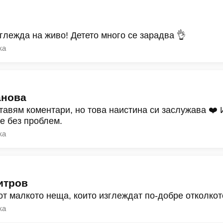
зглежда на живо! Детето много се зарадва 👌
ка
анова
тавям коментари, но това наистина си заслужава ❤️
ре без проблем.
ка
итров
от малкото неща, които изглеждат по-добре отколкот
ка