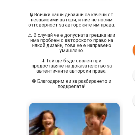
🔒 Всички наши дизайни са качени от
независими автори, и ние не носим
отговорност за авторските им права.
⚠️ В случай че е допусната грешка или
има проблем с авторското право на
някой дизайн, това не е направено
умишлено.
⬇️ Той ще бъде свален при
предоставяне на доказателство за
автентичните авторски права.
©️ Благодарим ви за разбирането и
подкрепата!