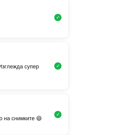
✓
✓
 Изглежда супер
✓
о на снимките 😄