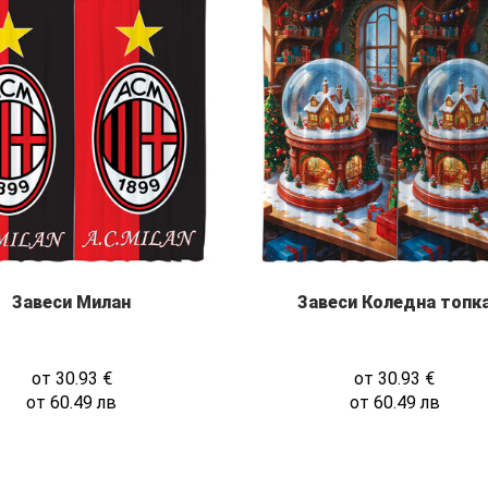
Завеси Милан
Завеси Коледна топк
от
30.93
€
от
30.93
€
от
60.49
лв
от
60.49
лв