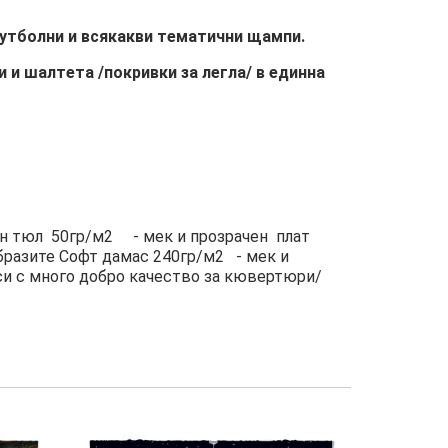
футболни и всякакви тематични щампи.
и шалтета /покривки за легла/ в единна
н тюл 50гр/м2 - мек и прозрачен плат
бразите Софт дамас 240гр/м2 - мек и
си с много добро качество за кювертюри/