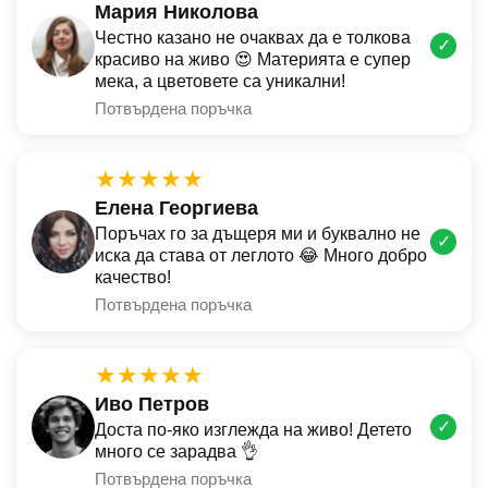
Мария Николова
Честно казано не очаквах да е толкова
✓
красиво на живо 😍 Материята е супер
мека, а цветовете са уникални!
Потвърдена поръчка
★★★★★
Елена Георгиева
Поръчах го за дъщеря ми и буквално не
✓
иска да става от леглото 😂 Много добро
качество!
Потвърдена поръчка
★★★★★
Иво Петров
✓
Доста по-яко изглежда на живо! Детето
много се зарадва 👌
Потвърдена поръчка