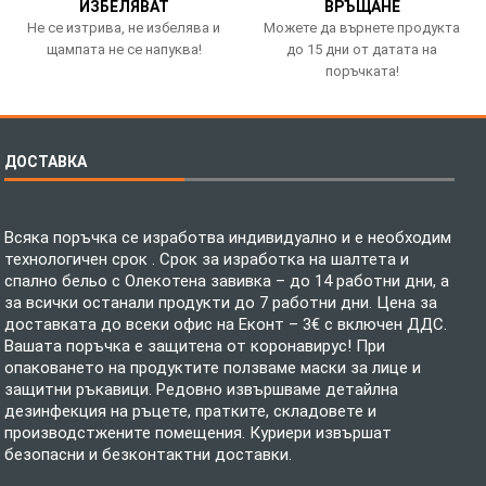
ИЗБЕЛЯВАТ
ВРЪЩАНЕ
Не се изтрива, не избелява и
Можете да върнете продукта
щампата не се напуква!
до 15 дни от датата на
поръчката!
ДОСТАВКА
Всяка поръчка се изработва индивидуално и е необходим
технологичен срок . Срок за изработка на шалтета и
спално бельо с Олекотена завивка – до 14 работни дни, а
за всички останали продукти до 7 работни дни. Цена за
доставката до всеки офис на Еконт – 3€ с включен ДДС.
Вашата поръчка е защитена от коронавирус! При
опаковането на продуктите ползваме маски за лице и
защитни ръкавици. Редовно извършваме детайлна
дезинфекция на ръцете, пратките, складовете и
производстжените помещения. Куриери извършат
безопасни и безконтактни доставки.