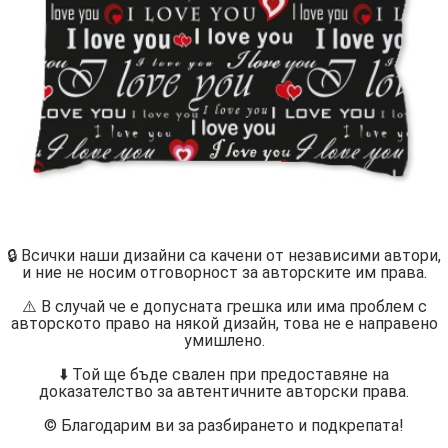
🔒 Всички наши дизайни са качени от независими автори,
и ние не носим отговорност за авторските им права.
⚠️ В случай че е допусната грешка или има проблем с
авторското право на някой дизайн, това не е направено
умишлено.
⬇️ Той ще бъде свален при предоставяне на
доказателство за автентичните авторски права.
©️ Благодарим ви за разбирането и подкрепата!