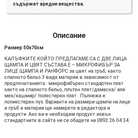
съдържат вредни вещества.
Описание
Размер 50х70см
КАЛЪФКИТЕ КОЙТО ПРЕДЛАГАМЕ СА С ДВЕ ЛИЦА
ЩАМПА И ЦВЯТ СЪСТАВА Е – МИКРОФИБЪР ЗА
ЛИЦЕ ЩАМПА И РАНФОРС за цвят на гръб, както
спалното бельо 3 вида материи в зависимост от
предпочитанията : микрофибърен стандартен плат
както на спалното бельо, плътен плат/дамаска/ или
мек/кашмир/ полестерен плат . Пълнежа е
полиестерен пух. Варианти на размери щампи на лице
и гръб и материи ще намерете в редактора и
продукти. Ако ви е необходим продукт извън
стандартните в сайта ни се обадете на
0892 26 04 34
.