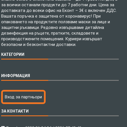
за всички останали продукти до 7 работни дни. Цена за
доставката до всеки офис на Еконт – 3€ с включен ДДС.
Вашата поръчка е защитена от коронавирус! При
опаковането на продуктите ползваме маски за лице и
защитни ръкавици. Редовно извършваме детайлна
дезинфекция на ръцете, пратките, складовете и
производстжените помещения. Куриери извършат
безопасни и безконтактни доставки.
КАТЕГОРИИ
Спално бельо
ИНФОРМАЦИЯ
Бебешки спални комплекти
Шалтета
Тениски с пълноцветен печат
Технология на печатане
Вход за партньори
Хавлиени кърпи
Файлове за печат
Халати
Доставка
ЗА КОНТАКТИ
Пончо за водни спортове
Как да поръчам?
Микрофибърни Плажни Кърпи
Ценообразуване
Микрофибърни Велурени Кърпи