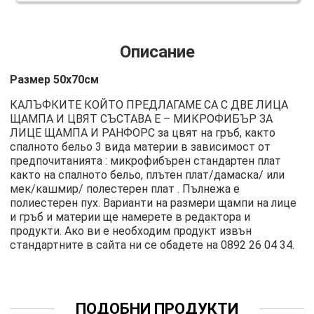
Описание
Размер 50х70см
КАЛЪФКИТЕ КОЙТО ПРЕДЛАГАМЕ СА С ДВЕ ЛИЦА
ЩАМПА И ЦВЯТ СЪСТАВА Е – МИКРОФИБЪР ЗА
ЛИЦЕ ЩАМПА И РАНФОРС за цвят на гръб, както
спалното бельо 3 вида материи в зависимост от
предпочитанията : микрофибърен стандартен плат
както на спалното бельо, плътен плат/дамаска/ или
мек/кашмир/ полестерен плат . Пълнежа е
полиестерен пух. Варианти на размери щампи на лице
и гръб и материи ще намерете в редактора и
продукти. Ако ви е необходим продукт извън
стандартните в сайта ни се обадете на
0892 26 04 34
.
ПОДОБНИ ПРОДУКТИ