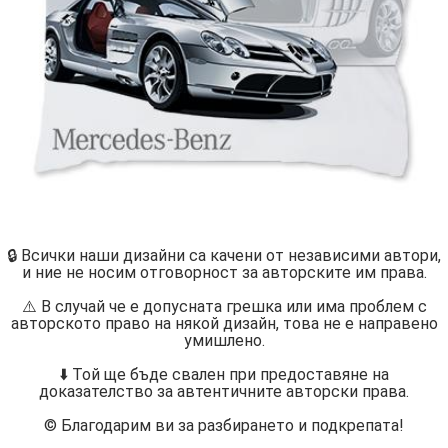
🔒 Всички наши дизайни са качени от независими автори,
и ние не носим отговорност за авторските им права.
⚠️ В случай че е допусната грешка или има проблем с
авторското право на някой дизайн, това не е направено
умишлено.
⬇️ Той ще бъде свален при предоставяне на
доказателство за автентичните авторски права.
©️ Благодарим ви за разбирането и подкрепата!