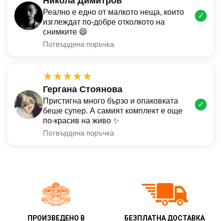
Никола Димитров
Реално е едно от малкото неща, които
✓
изглеждат по-добре отколкото на
снимките 😄
Потвърдена поръчка
★★★★★
Гергана Стоянова
Пристигна много бързо и опаковката
✓
беше супер. А самият комплект е още
по-красив на живо ✨
Потвърдена поръчка
ПРОИЗВЕДЕНО В
БЕЗПЛАТНА ДОСТАВКА