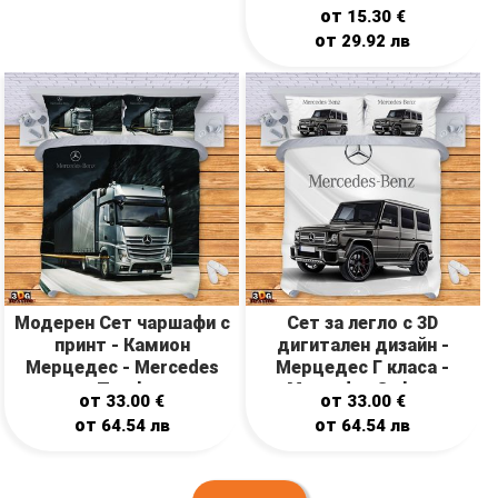
от
15.30
€
от
29.92
лв
Модерен Сет чаршафи с
Сет за легло с 3D
принт - Камион
дигитален дизайн -
Мерцедес - Mercedes
Мерцедес Г класа -
Truck
Mercedes G class
от
от
33.00
€
33.00
€
от
от
64.54
лв
64.54
лв