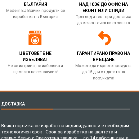
БЪЛГАРИЯ
НАД 100€ ДО ОФИС НА
Made in EU Всички продукти се
ЕКОНТ ИЛИ СПИДИ
изработват в България
Преглед и тест при доставка
до всяка точка на страната
ЦВЕТОВЕТЕ НЕ
ГАРАНТИРАНО ПРАВО НА
ИЗБЕЛЯВАТ
ВРЪЩАНЕ
Не се изтрива, не избелява и
Можете да върнете продукта
щампата не се напуква!
до 15 дни от датата на
поръчката!
ДОСТАВКА
Всяка поръчка се изработва индивидуално и е необходим
технологичен срок . Срок за изработка на шалтета и
спално бельо с Олекотена завивка – до 14 работни дни, а