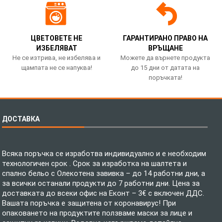
ЦВЕТОВЕТЕ НЕ
ГАРАНТИРАНО ПРАВО НА
ИЗБЕЛЯВАТ
ВРЪЩАНЕ
Не се изтрива, не избелява и
Можете да върнете продукта
щампата не се напуква!
до 15 дни от датата на
поръчката!
ДОСТАВКА
Всяка поръчка се изработва индивидуално и е необходим
технологичен срок . Срок за изработка на шалтета и
спално бельо с Олекотена завивка – до 14 работни дни, а
за всички останали продукти до 7 работни дни. Цена за
доставката до всеки офис на Еконт – 3€ с включен ДДС.
Вашата поръчка е защитена от коронавирус! При
опаковането на продуктите ползваме маски за лице и