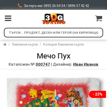
За поръчки: 0892 26 04 34 / 0896 57 42 42
/
/
Хавлиени кърпи
Коледни Хавлиени кърпи
Мечо Пух
Каталожен №
000747
| Дизайнер:
Иван Иванов
- 23%