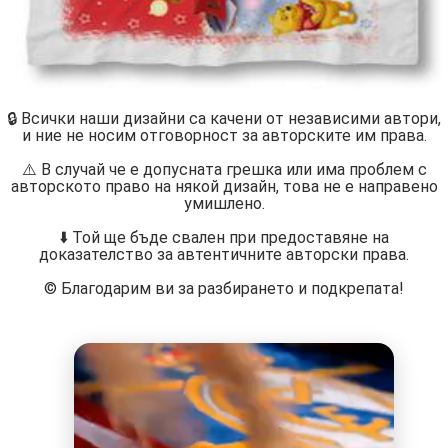
🔒 Всички наши дизайни са качени от независими автори,
и ние не носим отговорност за авторските им права.
⚠️ В случай че е допусната грешка или има проблем с
авторското право на някой дизайн, това не е направено
умишлено.
⬇️ Той ще бъде свален при предоставяне на
доказателство за автентичните авторски права.
©️ Благодарим ви за разбирането и подкрепата!