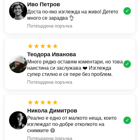
Иво Петров
✓
Доста по-яко изглежда на живо! Детето
много се зарадва 👌
Потвърдена поръчка
★★★★★
Теодора Иванова
Много рядко оставям коментари, но това
✓
наистина си заслужава ❤️ Изглежда
супер стилно и се пере без проблем.
Потвърдена поръчка
★★★★★
Никола Димитров
Реално е едно от малкото неща, които
✓
изглеждат по-добре отколкото на
снимките 😄
Потвърдена поръчка