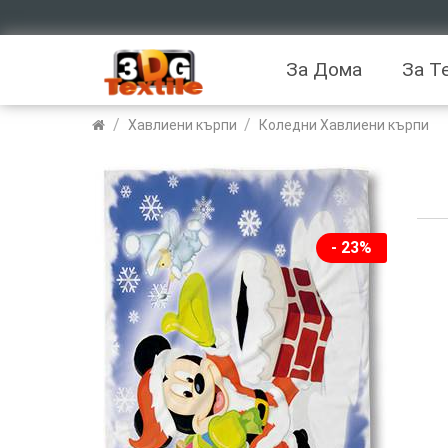
За Дома
За Т
/
/
Хавлиени кърпи
Коледни Хавлиени кърпи
- 23%