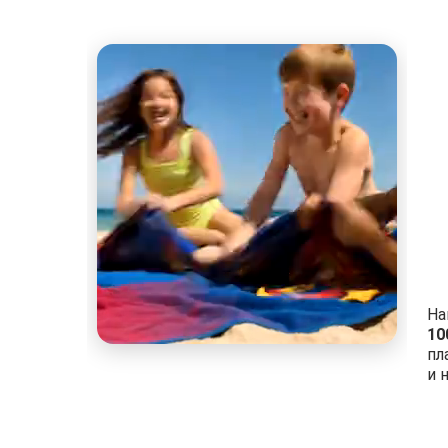
На
10
пл
и 