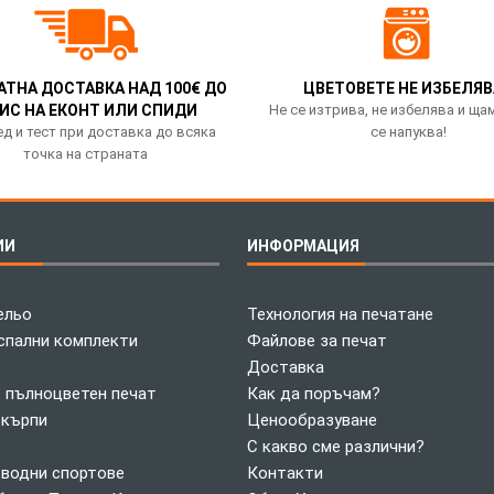
АТНА ДОСТАВКА НАД 100€ ДО
ЦВЕТОВЕТЕ НЕ ИЗБЕЛЯВ
ИС НА ЕКОНТ ИЛИ СПИДИ
Не се изтрива, не избелява и ща
д и тест при доставка до всяка
се напуква!
точка на страната
ИИ
ИНФОРМАЦИЯ
ельо
Технология на печатане
спални комплекти
Файлове за печат
Доставка
с пълноцветен печат
Как да поръчам?
 кърпи
Ценообразуване
С какво сме различни?
 водни спортове
Контакти