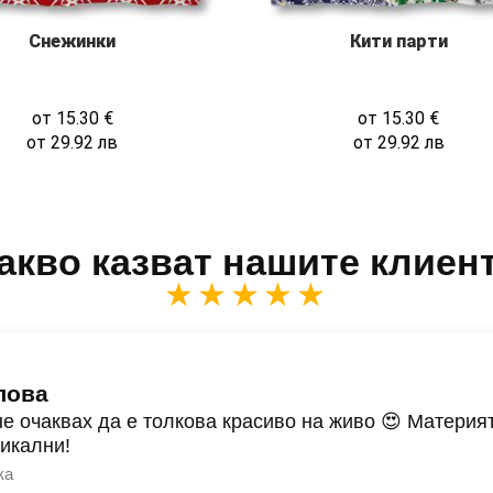
Снежинки
Кити парти
от
15.30
€
от
15.30
€
от
29.92
лв
от
29.92
лв
акво казват нашите клиен
★★★★★
лова
не очаквах да е толкова красиво на живо 😍 Материят
никални!
ка