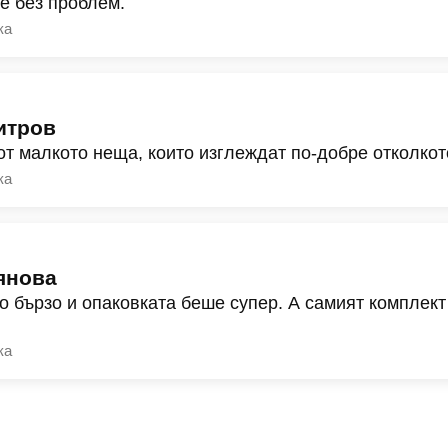
ре без проблем.
ка
итров
от малкото неща, които изглеждат по-добре отколкот
ка
янова
о бързо и опаковката беше супер. А самият комплект
ка