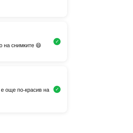
✓
о на снимките 😄
✓
 е още по-красив на