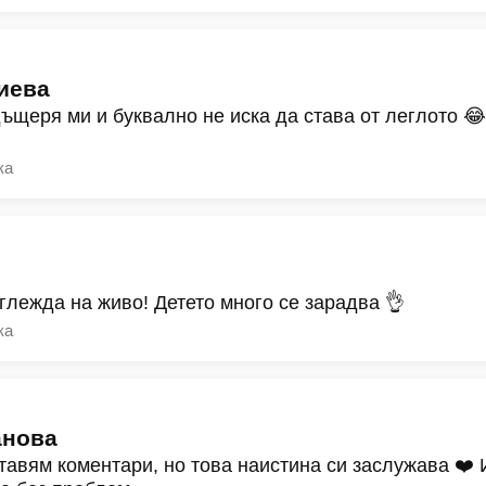
иева
дъщеря ми и буквално не иска да става от леглото 
ка
зглежда на живо! Детето много се зарадва 👌
ка
анова
тавям коментари, но това наистина си заслужава ❤️