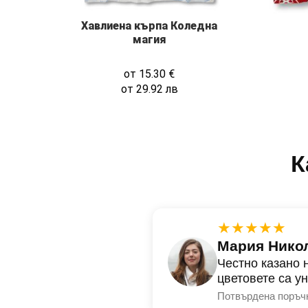
Хавлиена кърпа Коледна
магия
от
15.30
€
от
29.92
лв
К
★★★★★
Мария Нико
Честно казано 
цветовете са у
Потвърдена поръч