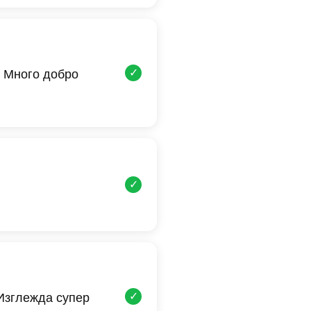
✓
 Много добро
✓
✓
 Изглежда супер