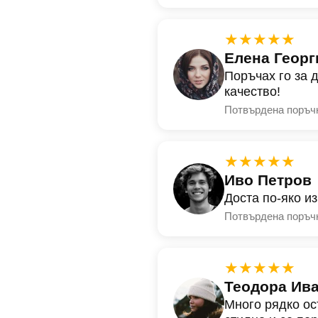
★★★★★
Елена Георг
Поръчах го за 
качество!
Потвърдена поръч
★★★★★
Иво Петров
Доста по-яко и
Потвърдена поръч
★★★★★
Теодора Ив
Много рядко ос