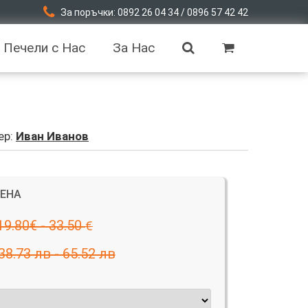
За поръчки: 0892 26 04 34 / 0896 57 42 42
Печели с Нас
За Нас
ер:
Иван Иванов
ЦЕНА
19.80€ - 33.50
€
38.73 лв - 65.52 лв