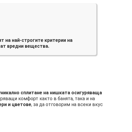
т на най-строгите критерии на
ат вредни вещества.
 уникално сплитане на нишката осигуряваща
уряващи комфорт както в банята, така и на
ери и цветове
, за да отговорим на всеки вкус