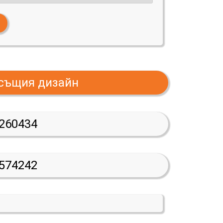
 същия дизайн
260434
574242