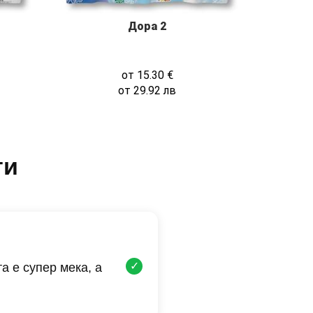
Дора 2
от
15.30
€
от
29.92
лв
ти
✓
а е супер мека, а