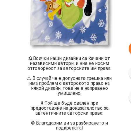
🔒 Всички наши дизайни са качени от
независими автори, и ние не носим
отговорност за авторските им права.
⚠️ В случай че е допусната грешка или
има проблем с авторското право на
някой дизайн, това не е направено
умишлено.
⬇️ Той ще бъде свален при
предоставяне на доказателство за
автентичните авторски права.
©️ Благодарим ви за разбирането и
подкрепата!