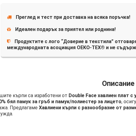
Преглед и тест при доставка на всяка поръчка!
Идеален подарък за приятел или роднина!
Продуктите с лого “Доверие в текстила” отговаря
международната асоциация OEKO-TEX® и не съдърж
Описание
шите кърпи са изработени от
Double Face хавлиен плат с
0% бял памук за гръб и памук/полиестер за лицето
, осиг
ажа. Предлагаме
Хавлиени кърпи с разнообразие от разм
нужда.