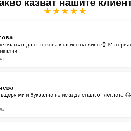
акво казват нашите клиен
★★★★★
лова
не очаквах да е толкова красиво на живо 😍 Материят
никални!
ка
иева
дъщеря ми и буквално не иска да става от леглото 
ка