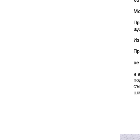
ко
Мо
Пр
ща
Из
Пр
се
и 
по
съ
ша