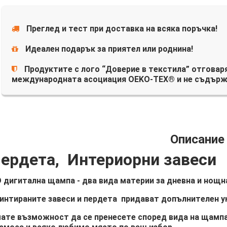
Преглед и тест при доставка на всяка поръчка!
Идеален подарък за приятел или роднина!
Продуктите с лого “Доверие в текстила” отговаря
международната асоциация OEKO-TEX® и не съдърж
Описание
ердета, Интериорни завеси
 дигитална щампа - два вида материи за дневна и нощна
интираните завеси и пердета придават допълнителен у
ате възможност да се пренесете според вида на щампа