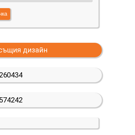
 същия дизайн
260434
574242