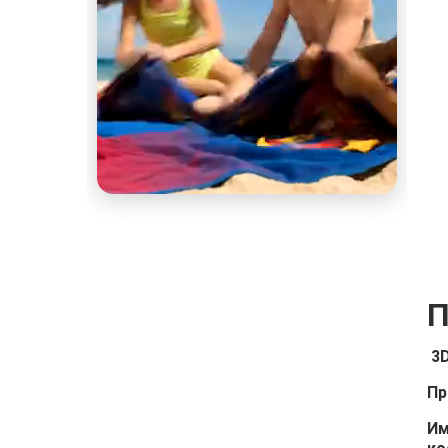
П
3D
Пр
Им