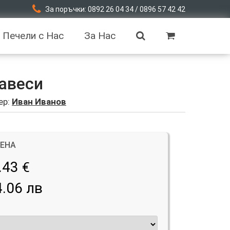
За поръчки: 0892 26 04 34 / 0896 57 42 42
Печели с Нас
За Нас
авеси
ер:
Иван Иванов
ЦЕНА
.43
€
4.06 лв