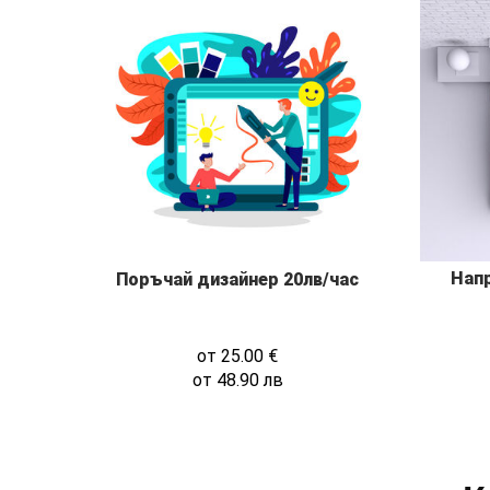
Нап
Поръчай дизайнер 20лв/час
от
25.00
€
от
48.90
лв