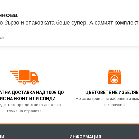
янова
о бързо и опаковката беше супер. А самият комплект
ка
АТНА ДОСТАВКА НАД 100€ ДО
ЦВЕТОВЕТЕ НЕ ИЗБЕЛЯВ
ИС НА ЕКОНТ ИЛИ СПИДИ
Не се изтрива, не избелява и ща
д и тест при доставка до всяка
се напуква!
точка на страната
ИИ
ИНФОРМАЦИЯ