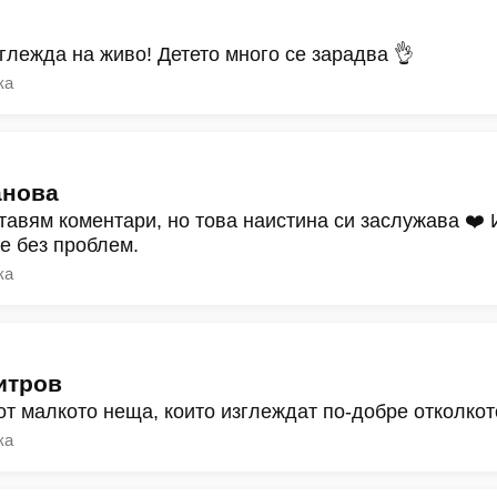
зглежда на живо! Детето много се зарадва 👌
ка
анова
тавям коментари, но това наистина си заслужава ❤️
ре без проблем.
ка
итров
от малкото неща, които изглеждат по-добре отколкот
ка