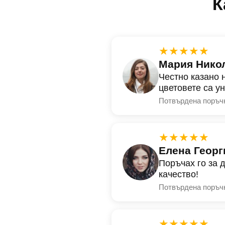
К
★★★★★
Мария Нико
Честно казано 
цветовете са у
Потвърдена поръч
★★★★★
Елена Георг
Поръчах го за 
качество!
Потвърдена поръч
★★★★★