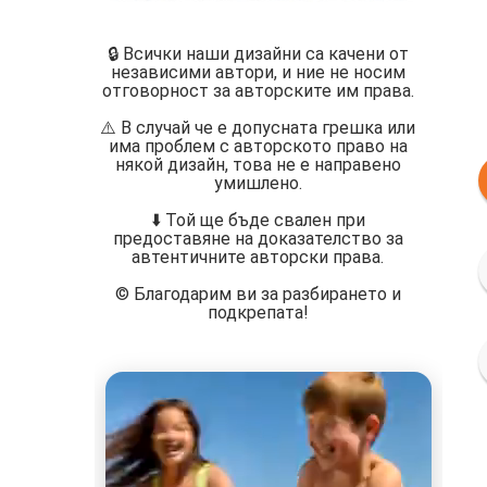
🔒 Всички наши дизайни са качени от
независими автори, и ние не носим
отговорност за авторските им права.
⚠️ В случай че е допусната грешка или
има проблем с авторското право на
някой дизайн, това не е направено
умишлено.
⬇️ Той ще бъде свален при
предоставяне на доказателство за
автентичните авторски права.
©️ Благодарим ви за разбирането и
подкрепата!