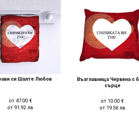
рави си Шалте Любов
Възглавница Червена с 
сърце
от
47.00
€
от
10.00
€
от
91.92
лв
от
19.56
лв