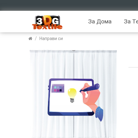
За Дома
За Т
/
Направи си