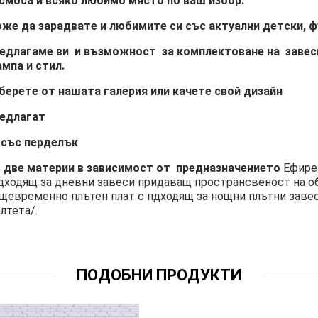
смоса и всяко любимо място по ваш избор.
же да зарадвате и любимите си със актуални детски, 
едлагаме ви и възможност за комплектоване на завеси 
мпа и стил.
берете от нашата галерия или качете свой дизайн
едлагат
 със перделък
в две материи в зависимост от предназначението
Ефире
дходящ за дневни завеси придаващ пространсвеност на о
щевременно плътен плат с пдходящ за нощни плътни заве
лтета/.
ПОДОБНИ ПРОДУКТИ