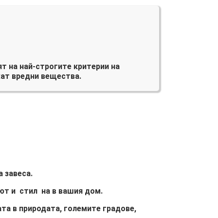
т на най-строгите критерии на
ат вредни вещества.
 завеса.
ют и стил на в вашия дом.
та в природата, големите градове,