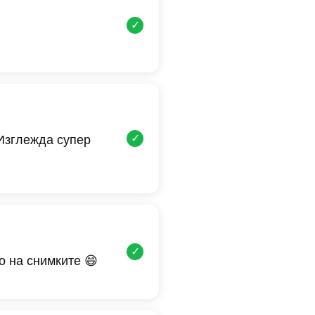
✓
✓
 Изглежда супер
✓
о на снимките 😄