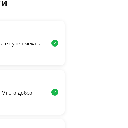
ти
✓
а е супер мека, а
✓
 Много добро