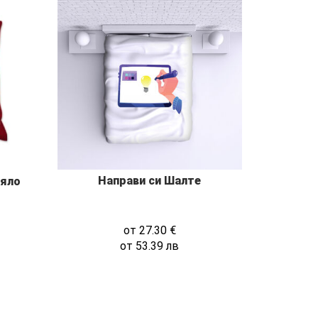
Направи си Шалте
бяло
от
27.30
€
от
53.39
лв