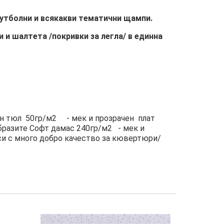
футболни и всякакви тематични щампи.
и шалтета /покривки за легла/ в единна
н тюл 50гр/м2 - мек и прозрачен плат
бразите Софт дамас 240гр/м2 - мек и
си с много добро качество за кювертюри/