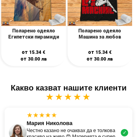
Поларено одеяло
Поларено одеяло
Египетски пирамиди
Машина за любов
от
от
15.34
€
15.34
€
от
от
30.00
лв
30.00
лв
Какво казват нашите клиенти
★★★★★
★★★★★
Мария Николова
Честно казано не очаквах да е толкова
✓
красиво на живо 😍 Материята е супер