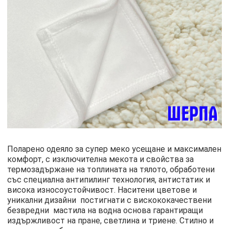
​Поларено одеяло за супер меко усещане и максимален
комфорт, с изключителна мекота и свойства за
термозадържане на топлината на тялото, обработени
със специална антипилинг технология, антистатик и
висока износоустойчивост. Наситени цветове и
уникални дизайни постигнати с вискококачествени
безвредни мастила на водна основа гарантиращи
издържливост на пране, светлина и триене. Стилно и