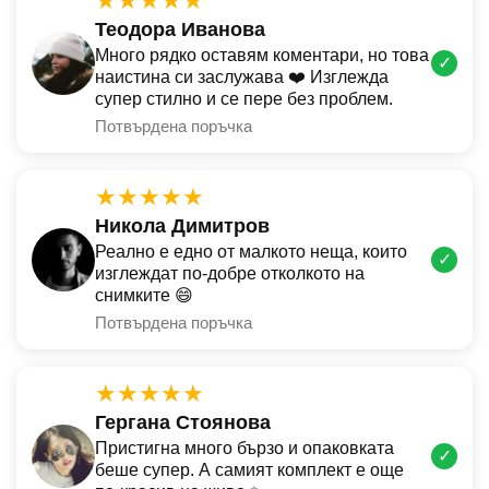
★★★★★
Теодора Иванова
Много рядко оставям коментари, но това
✓
наистина си заслужава ❤️ Изглежда
супер стилно и се пере без проблем.
Потвърдена поръчка
★★★★★
Никола Димитров
Реално е едно от малкото неща, които
✓
изглеждат по-добре отколкото на
снимките 😄
Потвърдена поръчка
★★★★★
Гергана Стоянова
Пристигна много бързо и опаковката
✓
беше супер. А самият комплект е още