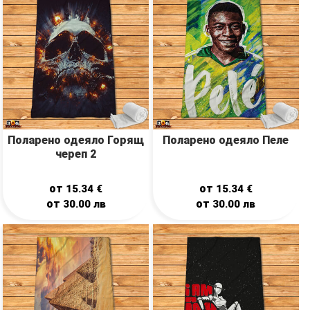
Поларено одеяло Горящ
Поларено одеяло Пеле
череп 2
от
от
15.34
€
15.34
€
от
от
30.00
лв
30.00
лв