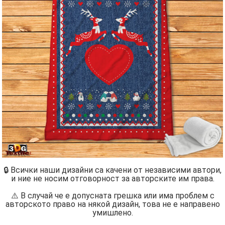
🔒 Всички наши дизайни са качени от независими автори,
и ние не носим отговорност за авторските им права.
⚠️ В случай че е допусната грешка или има проблем с
авторското право на някой дизайн, това не е направено
умишлено.