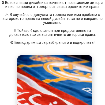
🔒 Всички наши дизайни са качени от независими автори,
и ние не носим отговорност за авторските им права.
⚠️ В случай че е допусната грешка или има проблем с
авторското право на някой дизайн, това не е направено
умишлено.
⬇️ Той ще бъде свален при предоставяне на
доказателство за автентичните авторски права.
©️ Благодарим ви за разбирането и подкрепата!