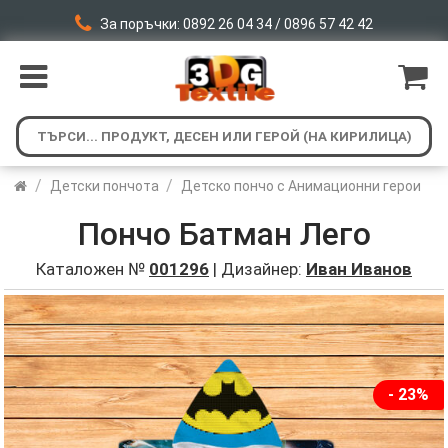
За поръчки: 0892 26 04 34 / 0896 57 42 42
/
/
Детски пончота
Детско пончо с Анимационни герои
Пончо Батман Лего
Каталожен №
001296
| Дизайнер:
Иван Иванов
- 23%