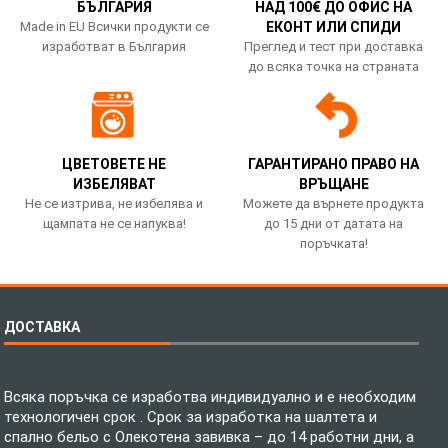
БЪЛГАРИЯ
НАД 100€ ДО ОФИС НА
Made in EU Всички продукти се
ЕКОНТ ИЛИ СПИДИ
изработват в България
Преглед и тест при доставка
до всяка точка на страната
ЦВЕТОВЕТЕ НЕ
ГАРАНТИРАНО ПРАВО НА
ИЗБЕЛЯВАТ
ВРЪЩАНЕ
Не се изтрива, не избелява и
Можете да върнете продукта
щампата не се напуква!
до 15 дни от датата на
поръчката!
ДОСТАВКА
Всяка поръчка се изработва индивидуално и е необходим
технологичен срок . Срок за изработка на шалтета и
спално бельо с Олекотена завивка – до 14 работни дни, а