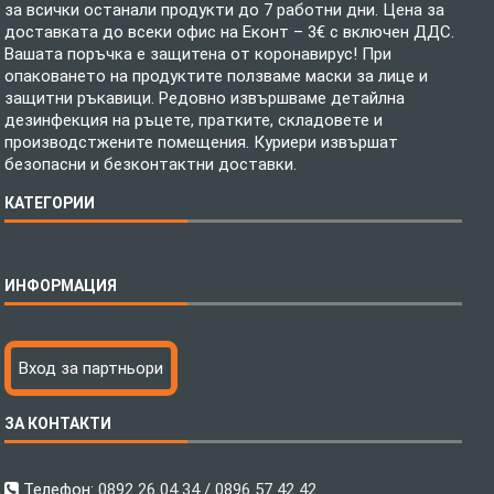
за всички останали продукти до 7 работни дни. Цена за
доставката до всеки офис на Еконт – 3€ с включен ДДС.
Вашата поръчка е защитена от коронавирус! При
опаковането на продуктите ползваме маски за лице и
защитни ръкавици. Редовно извършваме детайлна
дезинфекция на ръцете, пратките, складовете и
производстжените помещения. Куриери извършат
безопасни и безконтактни доставки.
КАТЕГОРИИ
Спално бельо
ИНФОРМАЦИЯ
Бебешки спални комплекти
Шалтета
Тениски с пълноцветен печат
Технология на печатане
Вход за партньори
Хавлиени кърпи
Файлове за печат
Халати
Доставка
ЗА КОНТАКТИ
Пончо за водни спортове
Как да поръчам?
Микрофибърни Плажни Кърпи
Ценообразуване
Микрофибърни Велурени Кърпи
С какво сме различни?
Телефон:
0892 26 04 34 / 0896 57 42 42