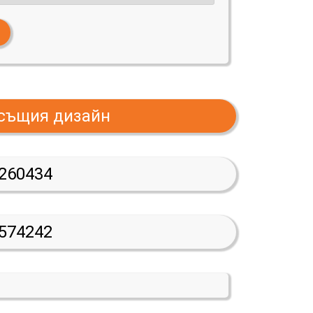
 същия дизайн
260434
574242