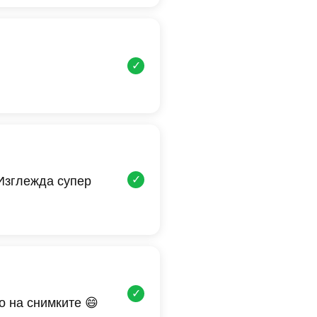
✓
✓
 Изглежда супер
✓
о на снимките 😄