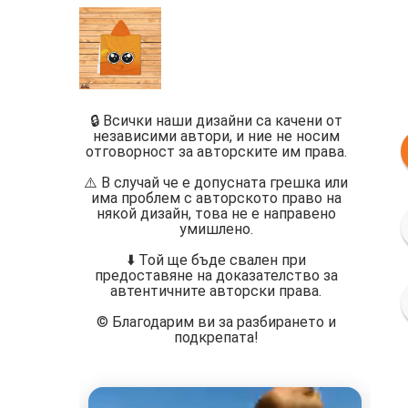
🔒 Всички наши дизайни са качени от
независими автори, и ние не носим
отговорност за авторските им права.
⚠️ В случай че е допусната грешка или
има проблем с авторското право на
някой дизайн, това не е направено
умишлено.
⬇️ Той ще бъде свален при
предоставяне на доказателство за
автентичните авторски права.
©️ Благодарим ви за разбирането и
подкрепата!