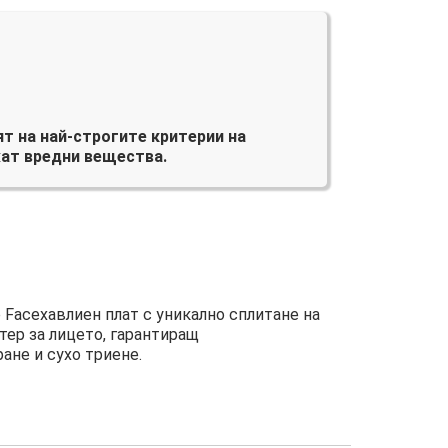
т на най-строгите критерии на
ат вредни вещества.
 Faceхавлиен плат с уникално сплитане на
тер за лицето, гарантиращ
ане и сухо триене.