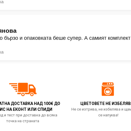
ка
янова
о бързо и опаковката беше супер. А самият комплект
ка
АТНА ДОСТАВКА НАД 100€ ДО
ЦВЕТОВЕТЕ НЕ ИЗБЕЛЯВ
ИС НА ЕКОНТ ИЛИ СПИДИ
Не се изтрива, не избелява и ща
д и тест при доставка до всяка
се напуква!
точка на страната