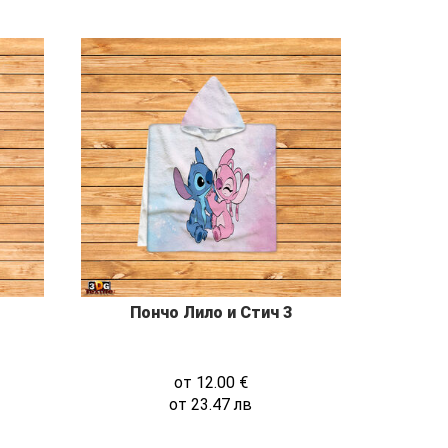
Пончо Лило и Стич 3
от
12.00
€
от
23.47
лв