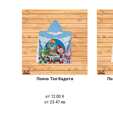
Пончо Топ Кадети
По
от
12.00
€
от
23.47
лв