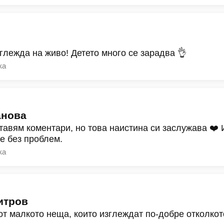
зглежда на живо! Детето много се зарадва 👌
ка
анова
тавям коментари, но това наистина си заслужава ❤️
ре без проблем.
ка
итров
от малкото неща, които изглеждат по-добре отколкот