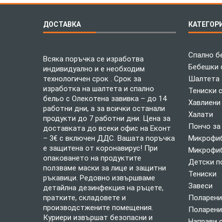
ДОСТАВКА
КАТЕГОР
Спално б
Всяка поръчка се изработва
Бебешки 
индивидуално и е необходим
технологичен срок . Срок за
Шалтета
изработка на шалтета и спално
Тениски 
бельо с Олекотена завивка – до 14
Хавлиени
работни дни, а за всички останали
Халати
продукти до 7 работни дни. Цена за
Пончо за
доставката до всеки офис на Еконт
– 3€ с включен ДДС. Вашата поръчка
Микрофиб
е защитена от коронавирус! При
Микрофиб
опаковането на продуктите
Детски п
ползваме маски за лице и защитни
Тениски
ръкавици. Редовно извършваме
Завеси
детайлна дезинфекция на ръцете,
пратките, складовете и
Поларени
производстжените помещения.
Поларени
Куриери извършат безопасни и
Направи 