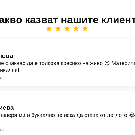
акво казват нашите клиен
★★★★★
лова
не очаквах да е толкова красиво на живо 😍 Материят
никални!
ка
иева
дъщеря ми и буквално не иска да става от леглото 
ка