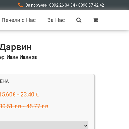
За поръчки: 0892 26 04 34 / 0896 57 42 42
Печели с Нас
За Нас
 Дарвин
ер:
Иван Иванов
ЦЕНА
15.60€ - 23.40
€
30.51 лв - 45.77 лв