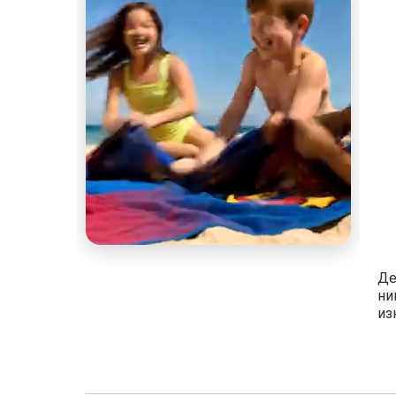
Де
ни
из