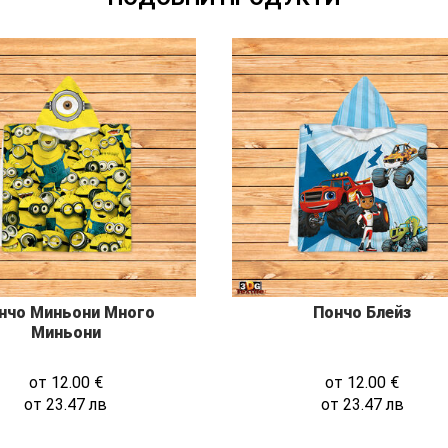
нчо Миньони Много
Пончо Блейз
Миньони
от
12.00
€
от
12.00
€
от
23.47
лв
от
23.47
лв