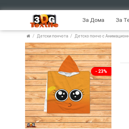
За Дома
За Т
/
/
Детски пончота
Детско пончо с Анимационн
- 23%