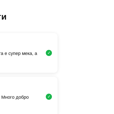
ти
✓
а е супер мека, а
✓
 Много добро