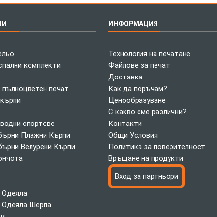
ИИ
ИНФОРМАЦИЯ
ельо
Технология на печатане
спални комплекти
Файлове за печат
Доставка
с пълноцветен печат
Как да поръчам?
 кърпи
Ценообразуване
С какво сме различни?
 водни спортове
Контакти
ърни Плажни Кърпи
Общи Условия
ърни Велурени Кърпи
Политика за поверителност
ончота
Връщане на продукти
Вход за партньори
 Одеяла
 Одеяла Шерпа
си