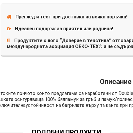
Преглед и тест при доставка на всяка поръчка!
Идеален подарък за приятел или роднина!
Продуктите с лого “Доверие в текстила” отговаря
международната асоциация OEKO-TEX® и не съдърж
Описание
тските пончото които предлагаме са изработени от Double
шката осигуряваща 100% бялпамук за гръб и памук/полиес
ключителнаустойчивост на багрилата върху тъканта при пр
ПОДОБНИ ПРОДУКТИ