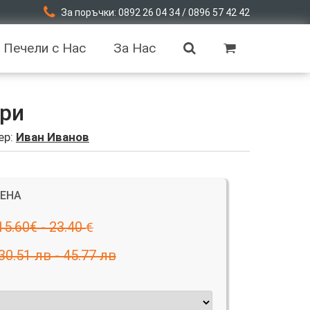
За поръчки: 0892 26 04 34 / 0896 57 42 42
Печели с Нас
За Нас
гри
ер:
Иван Иванов
ЦЕНА
15.60€ - 23.40
€
30.51 лв - 45.77 лв