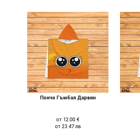
Пончо Гъмбал Дарвин
от
12.00
€
от
23.47
лв