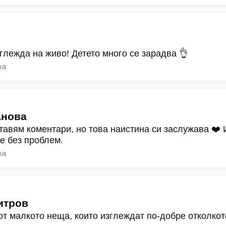
зглежда на живо! Детето много се зарадва 👌
ка
анова
тавям коментари, но това наистина си заслужава ❤️
ре без проблем.
ка
итров
от малкото неща, които изглеждат по-добре отколкот