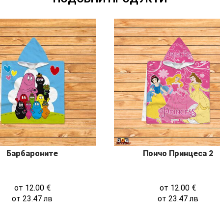
Барбароните
Пончо Принцеса 2
от
12.00
€
от
12.00
€
от
23.47
лв
от
23.47
лв