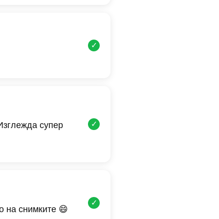
✓
✓
 Изглежда супер
✓
о на снимките 😄