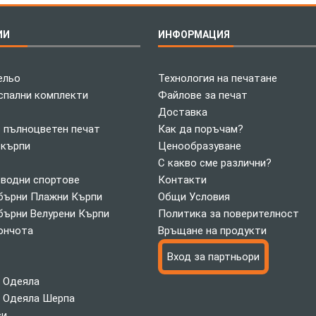
ИИ
ИНФОРМАЦИЯ
ельо
Технология на печатане
спални комплекти
Файлове за печат
Доставка
с пълноцветен печат
Как да поръчам?
 кърпи
Ценообразуване
С какво сме различни?
 водни спортове
Контакти
ърни Плажни Кърпи
Общи Условия
ърни Велурени Кърпи
Политика за поверителност
ончота
Връщане на продукти
Вход за партньори
 Одеяла
 Одеяла Шерпа
си