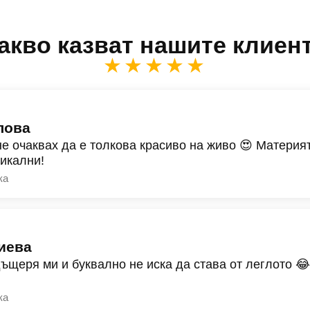
акво казват нашите клиен
★★★★★
лова
не очаквах да е толкова красиво на живо 😍 Материят
никални!
ка
иева
дъщеря ми и буквално не иска да става от леглото 
ка