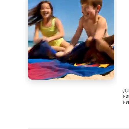
Де
ни
из