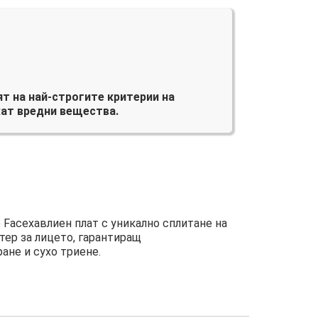
т на най-строгите критерии на
ат вредни вещества.
 Faceхавлиен плат с уникално сплитане на
тер за лицето, гарантиращ
ане и сухо триене.