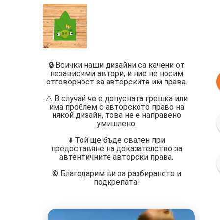
🔒 Всички наши дизайни са качени от
независими автори, и ние не носим
отговорност за авторските им права.
⚠️ В случай че е допусната грешка или
има проблем с авторското право на
някой дизайн, това не е направено
умишлено.
⬇️ Той ще бъде свален при
предоставяне на доказателство за
автентичните авторски права.
©️ Благодарим ви за разбирането и
подкрепата!