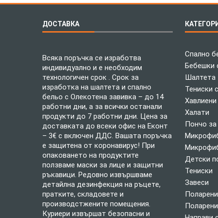
ДОСТАВКА
КАТЕГОР
Спално б
Всяка поръчка се изработва
Бебешки 
индивидуално и е необходим
технологичен срок . Срок за
Шалтета
изработка на шалтета и спално
Тениски 
бельо с Олекотена завивка – до 14
Хавлиени
работни дни, а за всички останали
Халати
продукти до 7 работни дни. Цена за
Пончо за
доставката до всеки офис на Еконт
– 3€ с включен ДДС. Вашата поръчка
Микрофиб
е защитена от коронавирус! При
Микрофиб
опаковането на продуктите
Детски п
ползваме маски за лице и защитни
Тениски
ръкавици. Редовно извършваме
Завеси
детайлна дезинфекция на ръцете,
пратките, складовете и
Поларени
производстжените помещения.
Поларени
Куриери извършат безопасни и
Направи 