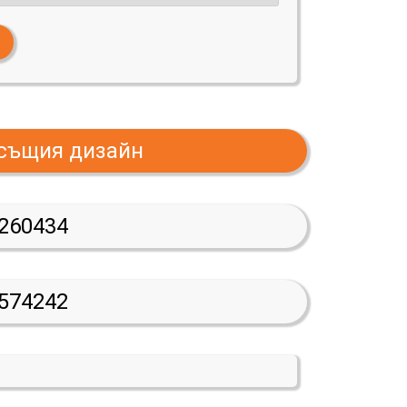
 същия дизайн
260434
574242