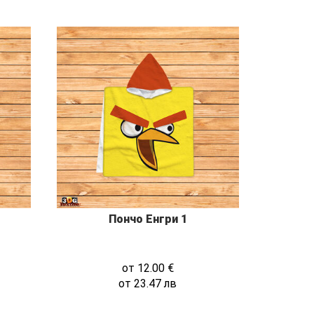
Пончо Енгри 1
от
12.00
€
от
23.47
лв