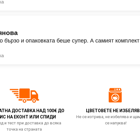
ка
янова
о бързо и опаковката беше супер. А самият комплект
ка
АТНА ДОСТАВКА НАД 100€ ДО
ЦВЕТОВЕТЕ НЕ ИЗБЕЛЯВ
ИС НА ЕКОНТ ИЛИ СПИДИ
Не се изтрива, не избелява и ща
д и тест при доставка до всяка
се напуква!
точка на страната