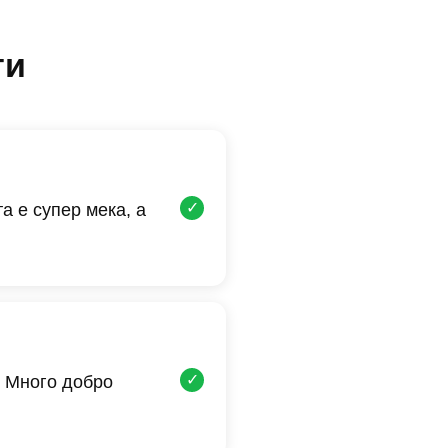
ти
✓
а е супер мека, а
✓
 Много добро