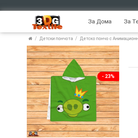
За Дома
За Т
/
/
Детски пончота
Детско пончо с Анимационн
- 23%