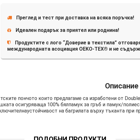
Преглед и тест при доставка на всяка поръчка!
Идеален подарък за приятел или роднина!
Продуктите с лого “Доверие в текстила” отговаря
международната асоциация OEKO-TEX® и не съдърж
Описание
тските пончото които предлагаме са изработени от Double
шката осигуряваща 100% бялпамук за гръб и памук/полиес
ключителнаустойчивост на багрилата върху тъканта при пр
ПОДОБНИ ПРОДУКТИ