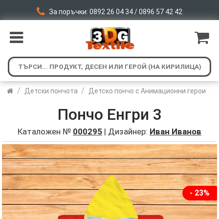
За поръчки: 0892 26 04 34 / 0896 57 42 42
/
/
Детски пончота
Детско пончо с Анимационни герои
Пончо Енгри 3
Каталожен №
000295
| Дизайнер:
Иван Иванов
- 23%