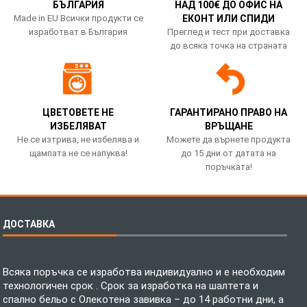
БЪЛГАРИЯ
НАД 100€ ДО ОФИС НА
Made in EU Всички продукти се
ЕКОНТ ИЛИ СПИДИ
изработват в България
Преглед и тест при доставка
до всяка точка на страната
ЦВЕТОВЕТЕ НЕ
ГАРАНТИРАНО ПРАВО НА
ИЗБЕЛЯВАТ
ВРЪЩАНЕ
Не се изтрива, не избелява и
Можете да върнете продукта
щампата не се напуква!
до 15 дни от датата на
поръчката!
ДОСТАВКА
Всяка поръчка се изработва индивидуално и е необходим
технологичен срок . Срок за изработка на шалтета и
спално бельо с Олекотена завивка – до 14 работни дни, а