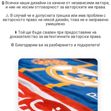
🔒 Всички наши дизайни са качени от независими автори,
и ние не носим отговорност за авторските им права.
⚠️ В случай че е допусната грешка или има проблем с
авторското право на някой дизайн, това не е направено
умишлено.
⬇️ Той ще бъде свален при предоставяне на
доказателство за автентичните авторски права.
©️ Благодарим ви за разбирането и подкрепата!