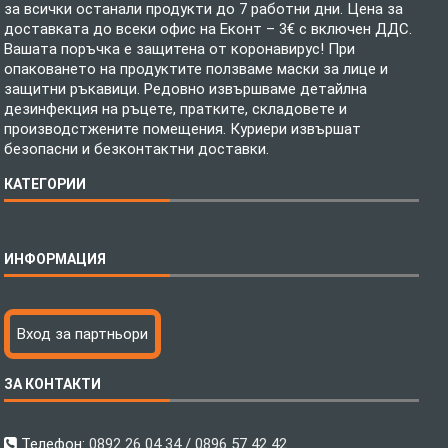
за всички останали продукти до 7 работни дни. Цена за
доставката до всеки офис на Еконт – 3€ с включен ДДС.
Вашата поръчка е защитена от коронавирус! При
опаковането на продуктите ползваме маски за лице и
защитни ръкавици. Редовно извършваме детайлна
дезинфекция на ръцете, пратките, складовете и
производстжените помещения. Куриери извършат
безопасни и безконтактни доставки.
КАТЕГОРИИ
Спално бельо
ИНФОРМАЦИЯ
Бебешки спални комплекти
Шалтета
Тениски с пълноцветен печат
Технология на печатане
Вход за партньори
Хавлиени кърпи
Файлове за печат
Халати
Доставка
ЗА КОНТАКТИ
Пончо за водни спортове
Как да поръчам?
Микрофибърни Плажни Кърпи
Ценообразуване
Микрофибърни Велурени Кърпи
С какво сме различни?
Телефон:
0892 26 04 34 / 0896 57 42 42