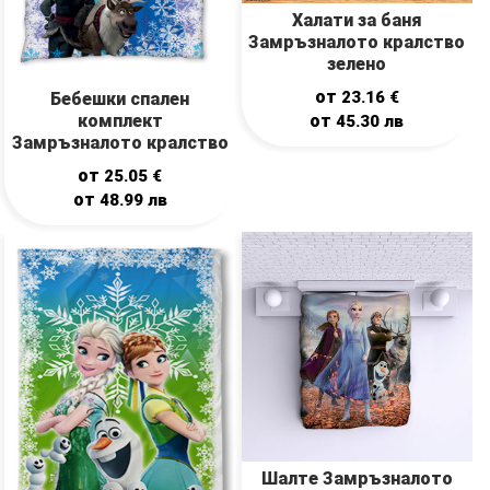
Халати за баня
Замръзналото кралство
зелено
от
23.16
€
Бебешки спален
от
комплект
45.30
лв
Замръзналото кралство
лилаво
от
25.05
€
от
48.99
лв
Шалте Замръзналото