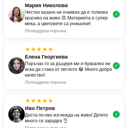
Мария Николова
Честно казано не очаквах да е толкова
✓
красиво на живо 😍 Материята е супер
мека, а цветовете са уникални!
Потвърдена поръчка
★★★★★
Елена Георгиева
Поръчах го за дъщеря ми и буквално не
✓
иска да става от леглото 😂 Много добро
качество!
Потвърдена поръчка
★★★★★
Иво Петров
✓
Доста по-яко изглежда на живо! Детето
много се зарадва 👌
Потвърдена поръчка