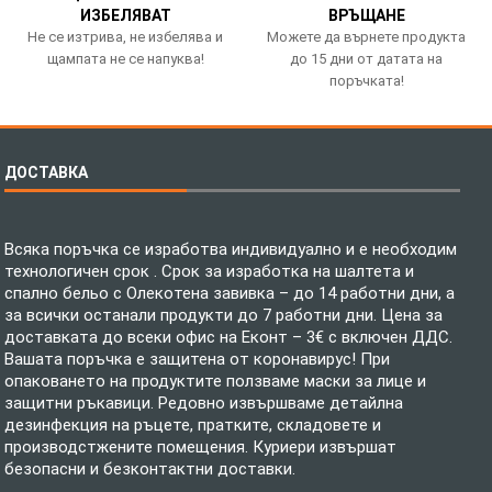
ИЗБЕЛЯВАТ
ВРЪЩАНЕ
Не се изтрива, не избелява и
Можете да върнете продукта
щампата не се напуква!
до 15 дни от датата на
поръчката!
ДОСТАВКА
Всяка поръчка се изработва индивидуално и е необходим
технологичен срок . Срок за изработка на шалтета и
спално бельо с Олекотена завивка – до 14 работни дни, а
за всички останали продукти до 7 работни дни. Цена за
доставката до всеки офис на Еконт – 3€ с включен ДДС.
Вашата поръчка е защитена от коронавирус! При
опаковането на продуктите ползваме маски за лице и
защитни ръкавици. Редовно извършваме детайлна
дезинфекция на ръцете, пратките, складовете и
производстжените помещения. Куриери извършат
безопасни и безконтактни доставки.