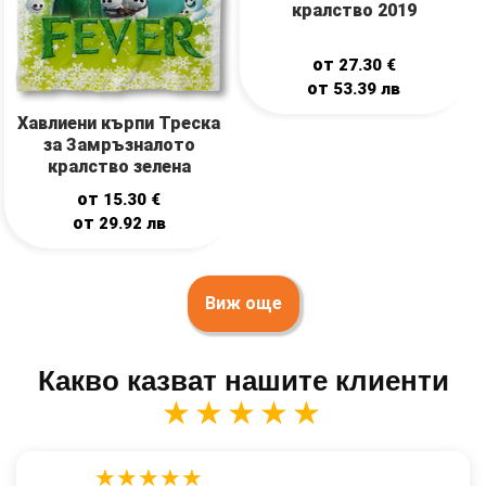
кралство 2019
от
27.30
€
от
53.39
лв
Хавлиени кърпи Треска
за Замръзналото
кралство зелена
от
15.30
€
от
29.92
лв
Виж още
Какво казват нашите клиенти
★★★★★
★★★★★