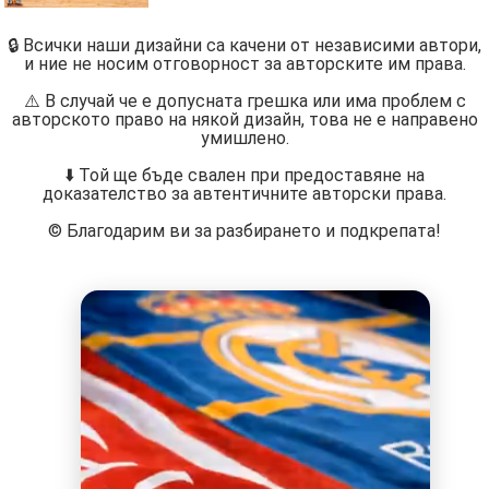
🔒 Всички наши дизайни са качени от независими автори,
и ние не носим отговорност за авторските им права.
⚠️ В случай че е допусната грешка или има проблем с
авторското право на някой дизайн, това не е направено
умишлено.
⬇️ Той ще бъде свален при предоставяне на
доказателство за автентичните авторски права.
©️ Благодарим ви за разбирането и подкрепата!