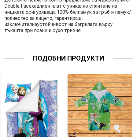
Double Faceхавлиен плат с уникално сплитане на
нишката осигуряваща 100% бялпамук за гръб и памук/
полиестер за лицето, гарантиращ
изключителнаустойчивост на багрилата върху
тъканта при пране и сухо триене.
ПОДОБНИ ПРОДУКТИ