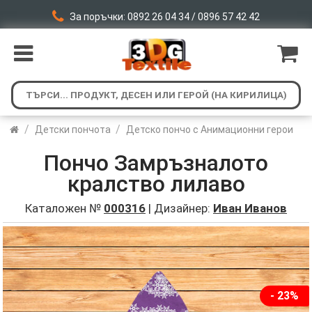
За поръчки: 0892 26 04 34 / 0896 57 42 42
/
/
Детски пончота
Детско пончо с Анимационни герои
Пончо Замръзналото
кралство лилаво
Каталожен №
000316
| Дизайнер:
Иван Иванов
- 23%