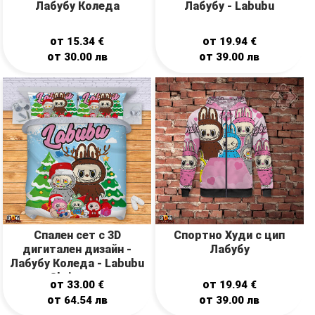
Лабубу Коледа
Лабубу - Labubu
от
от
15.34
€
19.94
€
от
от
30.00
лв
39.00
лв
Спален сет с 3D
Спортно Худи с цип
дигитален дизайн -
Лабубу
Лабубу Коледа - Labubu
Christmas
от
от
33.00
€
19.94
€
от
от
64.54
лв
39.00
лв