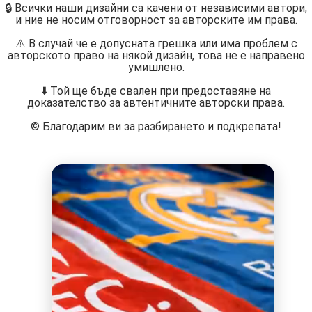
🔒 Всички наши дизайни са качени от независими автори,
и ние не носим отговорност за авторските им права.
⚠️ В случай че е допусната грешка или има проблем с
авторското право на някой дизайн, това не е направено
умишлено.
⬇️ Той ще бъде свален при предоставяне на
доказателство за автентичните авторски права.
©️ Благодарим ви за разбирането и подкрепата!