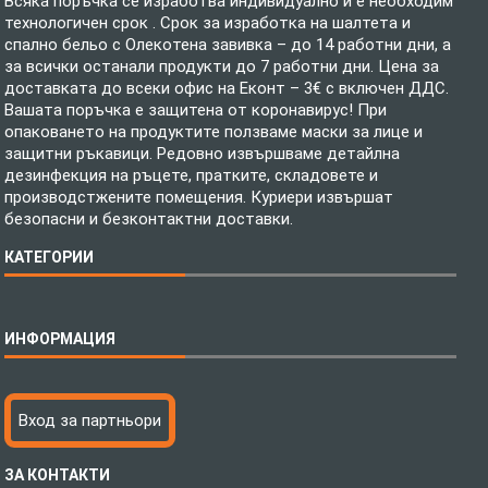
Всяка поръчка се изработва индивидуално и е необходим
технологичен срок . Срок за изработка на шалтета и
спално бельо с Олекотена завивка – до 14 работни дни, а
за всички останали продукти до 7 работни дни. Цена за
доставката до всеки офис на Еконт – 3€ с включен ДДС.
Вашата поръчка е защитена от коронавирус! При
опаковането на продуктите ползваме маски за лице и
защитни ръкавици. Редовно извършваме детайлна
дезинфекция на ръцете, пратките, складовете и
производстжените помещения. Куриери извършат
безопасни и безконтактни доставки.
КАТЕГОРИИ
Спално бельо
ИНФОРМАЦИЯ
Бебешки спални комплекти
Шалтета
Тениски с пълноцветен печат
Технология на печатане
Вход за партньори
Хавлиени кърпи
Файлове за печат
Халати
Доставка
ЗА КОНТАКТИ
Пончо за водни спортове
Как да поръчам?