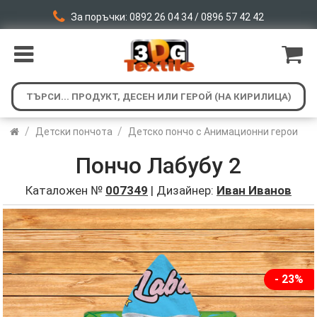
За поръчки: 0892 26 04 34 / 0896 57 42 42
/
/
Детски пончота
Детско пончо с Анимационни герои
Пончо Лабубу 2
Каталожен №
007349
| Дизайнер:
Иван Иванов
- 23%