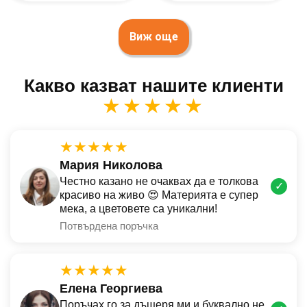
Виж още
Какво казват нашите клиенти
★★★★★
★★★★★
Мария Николова
Честно казано не очаквах да е толкова
✓
красиво на живо 😍 Материята е супер
мека, а цветовете са уникални!
Потвърдена поръчка
★★★★★
Елена Георгиева
Поръчах го за дъщеря ми и буквално не