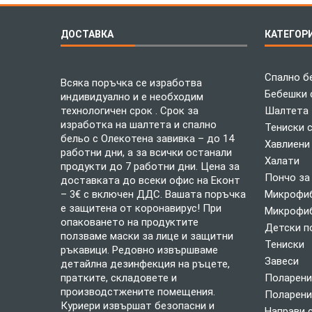
ДОСТАВКА
КАТЕГОР
Спално б
Всяка поръчка се изработва
Бебешки 
индивидуално и е необходим
технологичен срок . Срок за
Шалтета
изработка на шалтета и спално
Тениски 
бельо с Олекотена завивка – до 14
Хавлиени
работни дни, а за всички останали
Халати
продукти до 7 работни дни. Цена за
Пончо за
доставката до всеки офис на Еконт
– 3€ с включен ДДС. Вашата поръчка
Микрофиб
е защитена от коронавирус! При
Микрофиб
опаковането на продуктите
Детски п
ползваме маски за лице и защитни
Тениски
ръкавици. Редовно извършваме
Завеси
детайлна дезинфекция на ръцете,
пратките, складовете и
Поларени
производстжените помещения.
Поларени
Куриери извършат безопасни и
Направи 