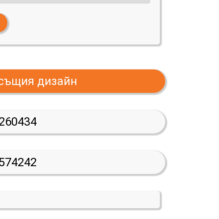
 същия дизайн
260434
574242