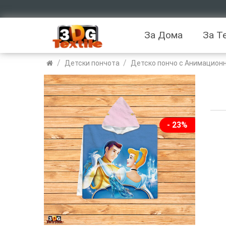
За Дома
За Т
/
/
Детски пончота
Детско пончо с Анимационн
- 23%