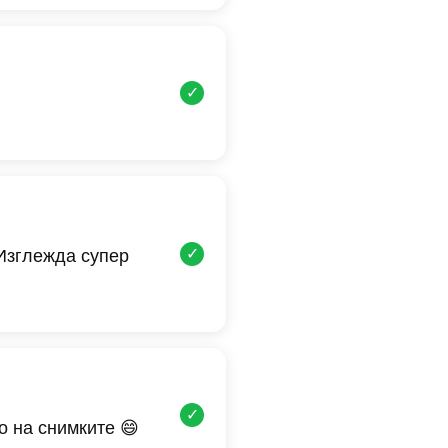
✓
✓
 Изглежда супер
✓
о на снимките 😄