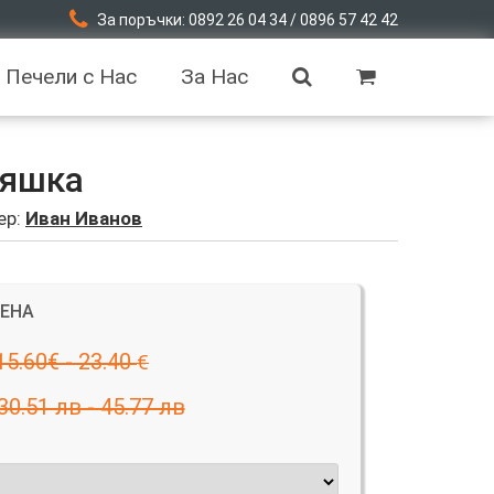
За поръчки: 0892 26 04 34 / 0896 57 42 42
Печели с Нас
За Нас
ляшка
ер:
Иван Иванов
ЦЕНА
15.60€ - 23.40
€
30.51 лв - 45.77 лв