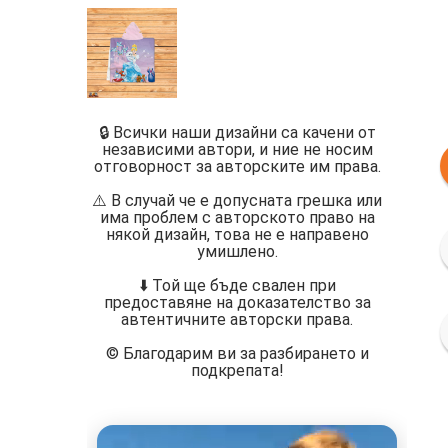
🔒 Всички наши дизайни са качени от
независими автори, и ние не носим
отговорност за авторските им права.
⚠️ В случай че е допусната грешка или
има проблем с авторското право на
някой дизайн, това не е направено
умишлено.
⬇️ Той ще бъде свален при
предоставяне на доказателство за
автентичните авторски права.
©️ Благодарим ви за разбирането и
подкрепата!