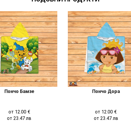
Пончо Бамзе
Пончо Дора
от
12.00
€
от
12.00
€
от
23.47
лв
от
23.47
лв