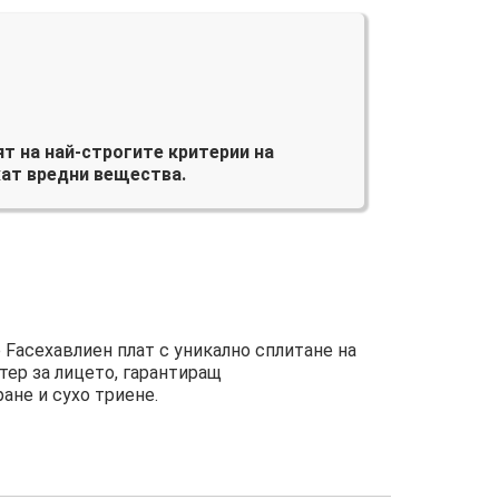
т на най-строгите критерии на
ат вредни вещества.
 Faceхавлиен плат с уникално сплитане на
тер за лицето, гарантиращ
ане и сухо триене.