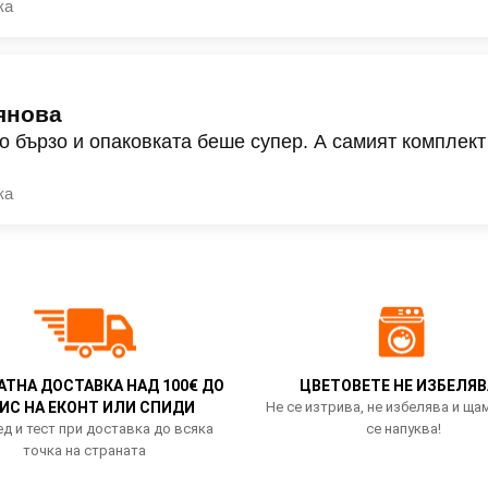
ка
янова
о бързо и опаковката беше супер. А самият комплект
ка
АТНА ДОСТАВКА НАД 100€ ДО
ЦВЕТОВЕТЕ НЕ ИЗБЕЛЯВ
ИС НА ЕКОНТ ИЛИ СПИДИ
Не се изтрива, не избелява и ща
д и тест при доставка до всяка
се напуква!
точка на страната