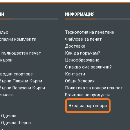
ИИ
ИНФОРМАЦИЯ
ельо
Технология на печатане
спални комплекти
Файлове за печат
Доставка
с пълноцветен печат
Как да поръчам?
 кърпи
Ценообразуване
С какво сме различни?
 водни спортове
Контакти
ърни Плажни Кърпи
Общи Условия
ърни Велурени Кърпи
Политика за поверителност
ончота
Връщане на продукти
Вход за партньори
 Одеяла
 Одеяла Шерпа
си