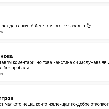
зглежда на живо! Детето много се зарадва 👌
ка
анова
тавям коментари, но това наистина си заслужава ❤️
ре без проблем.
ка
итров
от малкото неща, които изглеждат по-добре отколкот