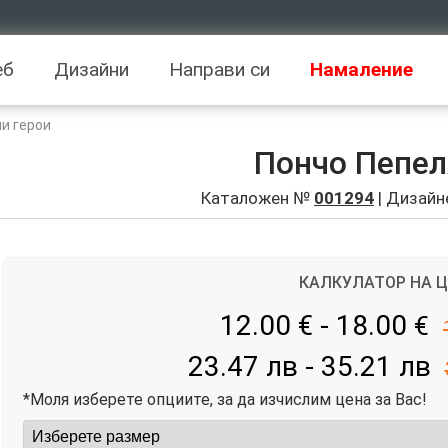
еб
Дизайни
Направи си
Намаление
и герои
Пончо Пепе
Каталожен №
001294
| Дизайн
КАЛКУЛАТОР НА 
12.00 € - 18.00
€
23.47 лв - 35.21 лв
*Моля изберете опциите, за да изчислим цена за Вас!