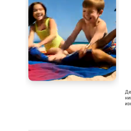
Де
ни
из