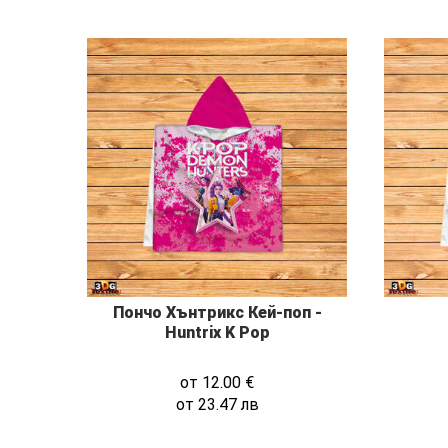
Пончо Хънтрикс Кей-поп -
Huntrix K Pop
от
12.00
€
от
23.47
лв