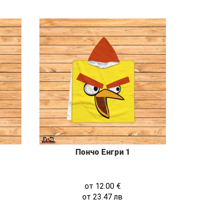
Пончо Енгри 1
от
12.00
€
от
23.47
лв