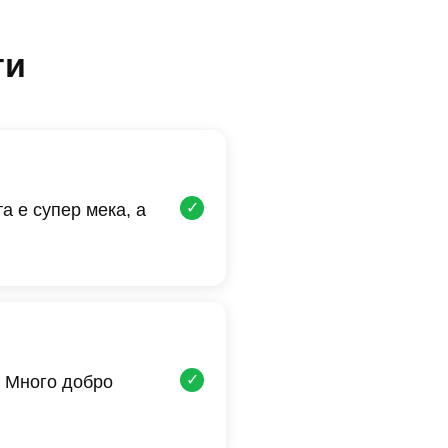
ти
✓
а е супер мека, а
✓
 Много добро