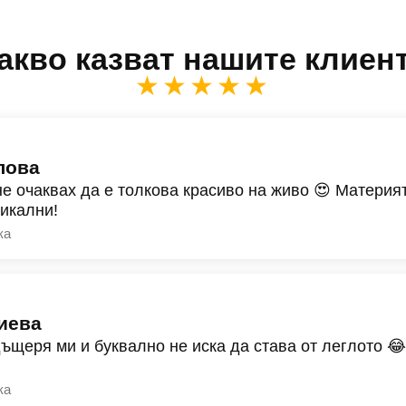
акво казват нашите клиен
★★★★★
лова
не очаквах да е толкова красиво на живо 😍 Материят
никални!
ка
иева
дъщеря ми и буквално не иска да става от леглото 
ка