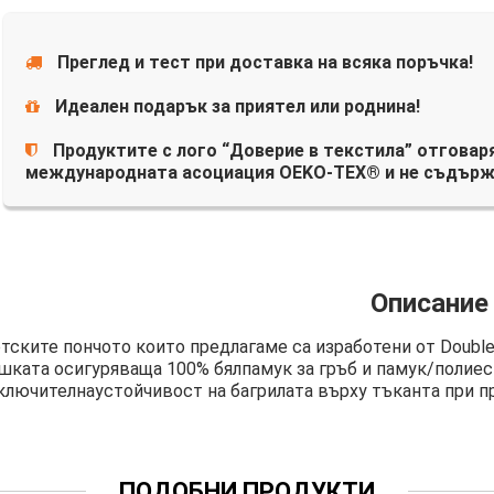
Преглед и тест при доставка на всяка поръчка!
Идеален подарък за приятел или роднина!
Продуктите с лого “Доверие в текстила” отговаря
международната асоциация OEKO-TEX® и не съдърж
Описание
тските пончото които предлагаме са изработени от Double
шката осигуряваща 100% бялпамук за гръб и памук/полиес
ключителнаустойчивост на багрилата върху тъканта при пр
ПОДОБНИ ПРОДУКТИ