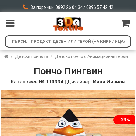
За поръчки: 0892 26 04 34 / 0896 57 42 42
/
/
Детски пончота
Детско пончо с Анимационни герои
Пончо Пингвин
Каталожен №
000334
| Дизайнер:
Иван Иванов
- 23%