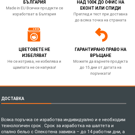
БЪЛГАРИЯ
НАД 100€ ДО ОФИС НА
Made in EU Всички продукти се
ЕКОНТ ИЛИ СПИДИ
изработват в България
Преглед и тест при доставка
до всяка точка на страната
ЦВЕТОВЕТЕ НЕ
ГАРАНТИРАНО ПРАВО НА
ИЗБЕЛЯВАТ
ВРЪЩАНЕ
Не се изтрива, не избелява и
Можете да върнете продукта
щампата не се напуква!
до 15 дни от датата на
поръчката!
ДОСТАВКА
Всяка поръчка се изработва индивидуално и е необходим
технологичен срок . Срок за изработка на шалтета и
спално бельо с Олекотена завивка – до 14 работни дни, а