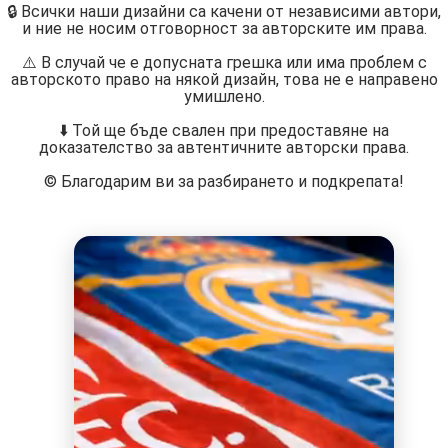
🔒 Всички наши дизайни са качени от независими автори,
и ние не носим отговорност за авторските им права.
⚠️ В случай че е допусната грешка или има проблем с
авторското право на някой дизайн, това не е направено
умишлено.
⬇️ Той ще бъде свален при предоставяне на
доказателство за автентичните авторски права.
©️ Благодарим ви за разбирането и подкрепата!