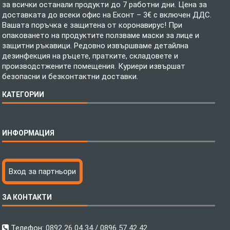
за всички останали продукти до 7 работни дни. Цена за
доставката до всеки офис на Еконт – 3€ с включен ДДС.
Вашата поръчка е защитена от коронавирус! При
опаковането на продуктите ползваме маски за лице и
защитни ръкавици. Редовно извършваме детайлна
дезинфекция на ръцете, пратките, складовете и
производстжените помещения. Куриери извършат
безопасни и безконтактни доставки.
КАТЕГОРИИ
Спално бельо
ИНФОРМАЦИЯ
Бебешки спални комплекти
Шалтета
Тениски с пълноцветен печат
Технология на печатане
Вход за партньори
Хавлиени кърпи
Файлове за печат
Халати
Доставка
ЗА КОНТАКТИ
Пончо за водни спортове
Как да поръчам?
Микрофибърни Плажни Кърпи
Ценообразуване
Микрофибърни Велурени Кърпи
С какво сме различни?
Телефон:
0892 26 04 34 / 0896 57 42 42