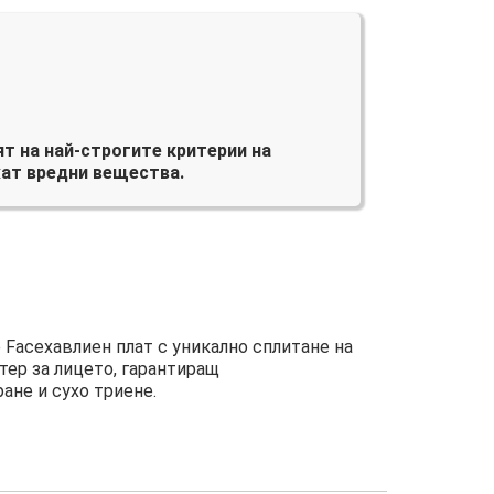
т на най-строгите критерии на
ат вредни вещества.
 Faceхавлиен плат с уникално сплитане на
тер за лицето, гарантиращ
ане и сухо триене.