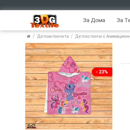
За Дома
За Т
/
/
Детски пончота
Детско пончо с Анимационн
- 23%