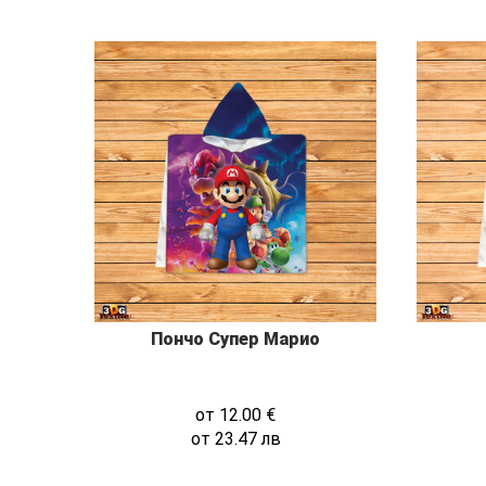
Пончо Супер Марио
от
12.00
€
от
23.47
лв