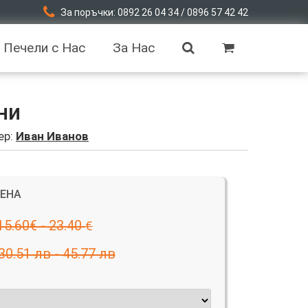
За поръчки: 0892 26 04 34 / 0896 57 42 42
Печели с Нас
За Нас
ни
ер:
Иван Иванов
ЦЕНА
15.60€ - 23.40
€
30.51 лв - 45.77 лв