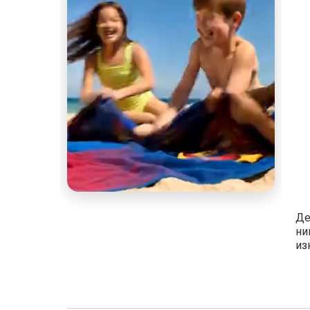
Де
ни
из