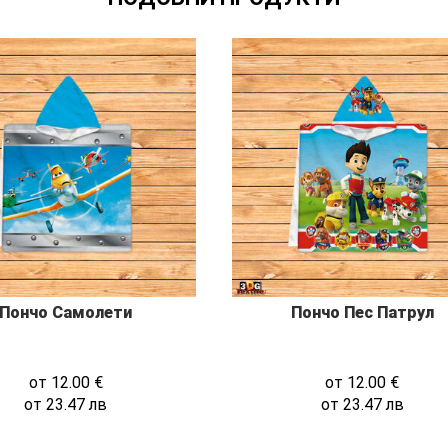
Пончо Самолети
Пончо Пес Патрул
от
12.00
€
от
12.00
€
от
23.47
лв
от
23.47
лв