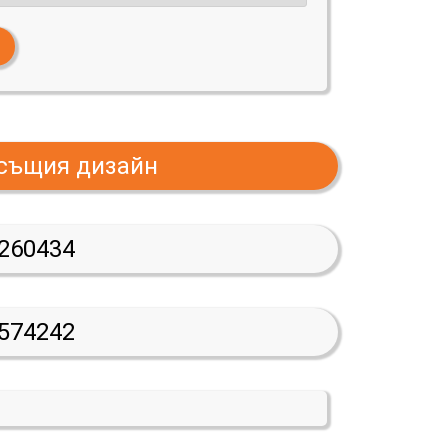
 същия дизайн
260434
574242