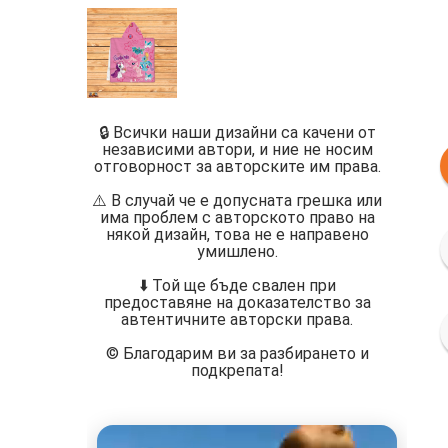
🔒 Всички наши дизайни са качени от
независими автори, и ние не носим
отговорност за авторските им права.
⚠️ В случай че е допусната грешка или
има проблем с авторското право на
някой дизайн, това не е направено
умишлено.
⬇️ Той ще бъде свален при
предоставяне на доказателство за
автентичните авторски права.
©️ Благодарим ви за разбирането и
подкрепата!