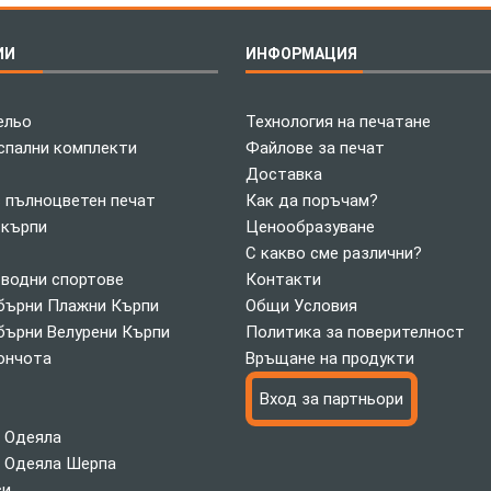
ИИ
ИНФОРМАЦИЯ
ельо
Технология на печатане
спални комплекти
Файлове за печат
Доставка
с пълноцветен печат
Как да поръчам?
 кърпи
Ценообразуване
С какво сме различни?
 водни спортове
Контакти
ърни Плажни Кърпи
Общи Условия
ърни Велурени Кърпи
Политика за поверителност
ончота
Връщане на продукти
Вход за партньори
 Одеяла
 Одеяла Шерпа
си