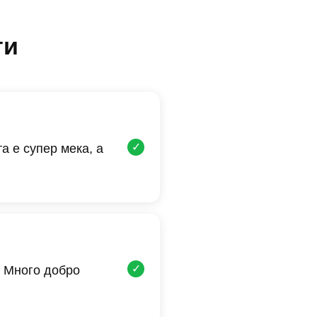
ти
✓
а е супер мека, а
✓
 Много добро