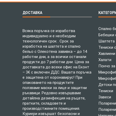
ДОСТАВКА
КАТЕГОР
Спално б
Всяка поръчка се изработва
Бебешки 
индивидуално и е необходим
технологичен срок . Срок за
Шалтета
изработка на шалтета и спално
Тениски 
бельо с Олекотена завивка – до 14
Хавлиени
работни дни, а за всички останали
Халати
продукти до 7 работни дни. Цена за
Пончо за
доставката до всеки офис на Еконт
– 3€ с включен ДДС. Вашата поръчка
Микрофиб
е защитена от коронавирус! При
Микрофиб
опаковането на продуктите
Детски п
ползваме маски за лице и защитни
Тениски
ръкавици. Редовно извършваме
Завеси
детайлна дезинфекция на ръцете,
пратките, складовете и
Поларени
производстжените помещения.
Поларени
Куриери извършат безопасни и
Направи 