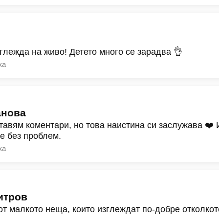
зглежда на живо! Детето много се зарадва 👌
ка
анова
тавям коментари, но това наистина си заслужава ❤️
ре без проблем.
ка
итров
от малкото неща, които изглеждат по-добре отколкот