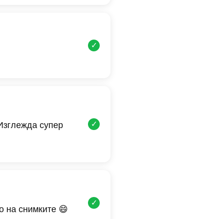
✓
✓
 Изглежда супер
✓
о на снимките 😄