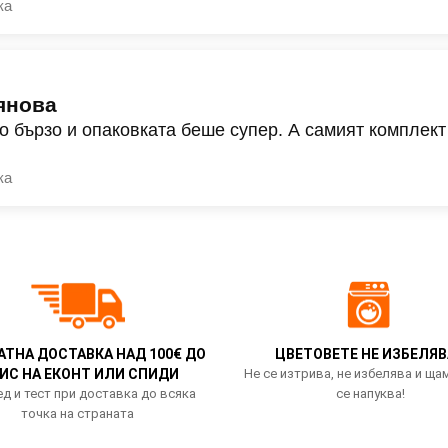
ка
янова
о бързо и опаковката беше супер. А самият комплект
ка
АТНА ДОСТАВКА НАД 100€ ДО
ЦВЕТОВЕТЕ НЕ ИЗБЕЛЯВ
ИС НА ЕКОНТ ИЛИ СПИДИ
Не се изтрива, не избелява и ща
д и тест при доставка до всяка
се напуква!
точка на страната