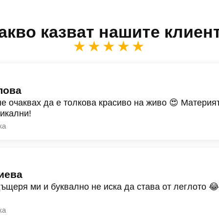
акво казват нашите клиен
★★★★★
лова
не очаквах да е толкова красиво на живо 😍 Материят
никални!
ка
иева
дъщеря ми и буквално не иска да става от леглото 
ка