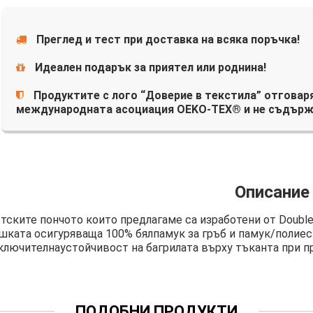
Преглед и тест при доставка на всяка поръчка!
Идеален подарък за приятел или роднина!
Продуктите с лого “Доверие в текстила” отговаря
международната асоциация OEKO-TEX® и не съдърж
Описание
тските пончото които предлагаме са изработени от Double
шката осигуряваща 100% бялпамук за гръб и памук/полиес
ключителнаустойчивост на багрилата върху тъканта при пр
ПОДОБНИ ПРОДУКТИ